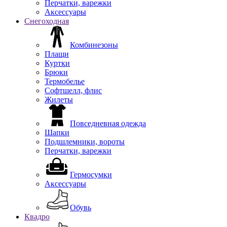
Перчатки, варежки
Аксессуары
Снегоходная
Комбинезоны
Плащи
Куртки
Брюки
Термобелье
Софтшелл, флис
Жилеты
Повседневная одежда
Шапки
Подшлемники, вороты
Перчатки, варежки
Гермосумки
Аксессуары
Обувь
Квадро