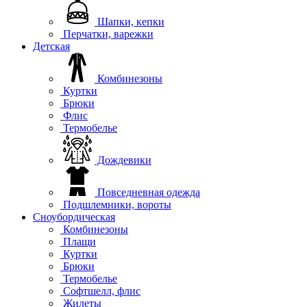
Шапки, кепки
Перчатки, варежки
Детская
Комбинезоны
Куртки
Брюки
Флис
Термобелье
Дождевики
Повседневная одежда
Подшлемники, вороты
Сноубордическая
Комбинезоны
Плащи
Куртки
Брюки
Термобелье
Софтшелл, флис
Жилеты