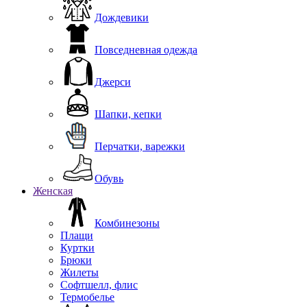
Дождевики
Повседневная одежда
Джерси
Шапки, кепки
Перчатки, варежки
Обувь
Женская
Комбинезоны
Плащи
Куртки
Брюки
Жилеты
Софтшелл, флис
Термобелье