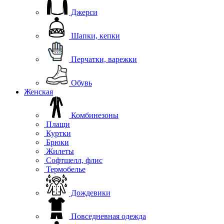
Джерси
Шапки, кепки
Перчатки, варежки
Обувь
Женская
Комбинезоны
Плащи
Куртки
Брюки
Жилеты
Софтшелл, флис
Термобелье
Дождевики
Повседневная одежда