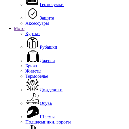
Гермосумки
Защита
Аксессуары
Мото
Куртки
Рубашки
Джерси
Брюки
Жилеты
Термобелье
Дождевики
Обувь
Шлемы
Подшлемники, вороты