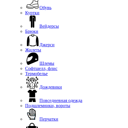
Обувь
Куртки
Вейдерсы
Брюки
Джерси
Жилеты
Шлемы
Софтшелл, флис
Термобелье
Дождевики
Повседневная одежда
Подшлемники, вороты
Перчатки