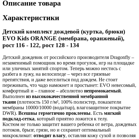
Описание товара
Характеристики
Детский комплект дождевой (куртка, брюки)
EVO Kids ORANGE (мембрана, оранжевый),
рост 116 - 122, рост 128 - 134
Детский дождевик от российского производителя Dragonfly –
незаменимый помощник во время прогулок, игр на площадке
или уличных занятий спортом. Теперь можно нестись с
разбега в лужу, на велосипеде – через все грязевые
препятствия, и даже веселиться под дождем. Не стоит
переживать, что чадо намокнет и простынет: EVO невесомый,
комфортный и – главное – абсолютно
непромокаемый
.
Выполнен
из высококачественной мембранной
ткани
(плотность 150 г/м², 100% полиэстер, показатели
мембраны 10000/10000 (вода/пар), влагозащитное покрытие
DWR).
Все
швы герметично проклеены
. Есть
мягкий
подклад-сетка
, который приятно ложится к телу.
Костюм не только защитит вашего ребенка от ветра, дождевых
потоков, брызг, грязи, но и сохранит оптимальный
микроклимат:
отводит влагу
, оставляя кожу сухой и позволяя