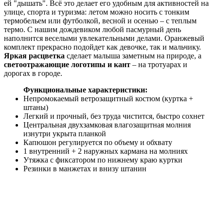
ей "дышать". Всё это делает его удобным для активностей на
улице, спорта и туризма: летом можно носить с тонким
термобельем или футболкой, весной и осенью – с теплым
термо. С нашим дождевиком любой пасмурный день
наполнится веселыми увлекательными делами. Оранжевый
комплект прекрасно подойдет как девочке, так и мальчику.
Яркая расцветка
сделает малыша заметным на природе, а
светоотражающие логотипы и кант
– на тротуарах и
дорогах в городе.
Функциональные характеристики:
Непромокаемый ветрозащитный костюм (куртка +
штаны)
Легкий и прочный, без труда чистится, быстро сохнет
Центральная двухзамковая влагозащитная молния
изнутри укрыта планкой
Капюшон регулируется по объему и обхвату
1 внутренний + 2 наружных кармана на молниях
Утяжка с фиксатором по нижнему краю куртки
Резинки в манжетах и внизу штанин
В пояс брюк встроен шнурок для регулировки талии
Усиления на коленях
Светоотражающие элементы
Температурный режим от +5 до +30 °С