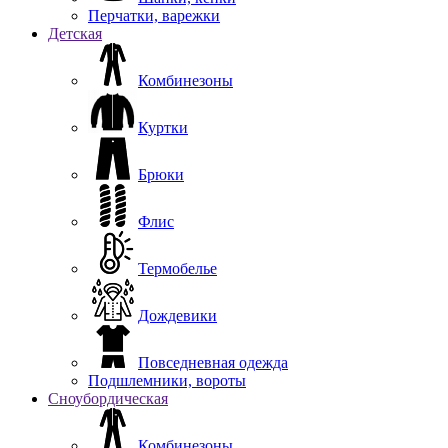
Перчатки, варежки
Детская
Комбинезоны
Куртки
Брюки
Флис
Термобелье
Дождевики
Повседневная одежда
Подшлемники, вороты
Сноубордическая
Комбинезоны