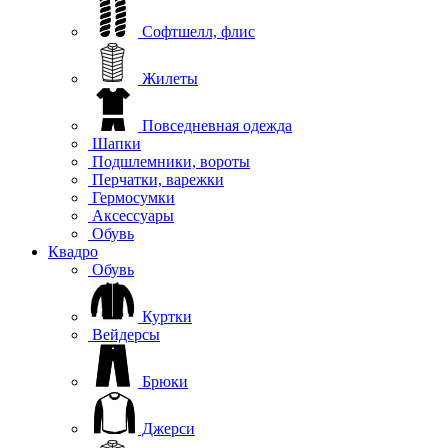
Софтшелл, флис
Жилеты
Повседневная одежда
Шапки
Подшлемники, вороты
Перчатки, варежки
Гермосумки
Аксессуары
Обувь
Квадро
Обувь
Куртки
Вейдерсы
Брюки
Джерси