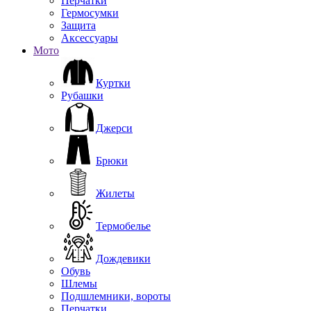
Перчатки
Гермосумки
Защита
Аксессуары
Мото
Куртки
Рубашки
Джерси
Брюки
Жилеты
Термобелье
Дождевики
Обувь
Шлемы
Подшлемники, вороты
Перчатки