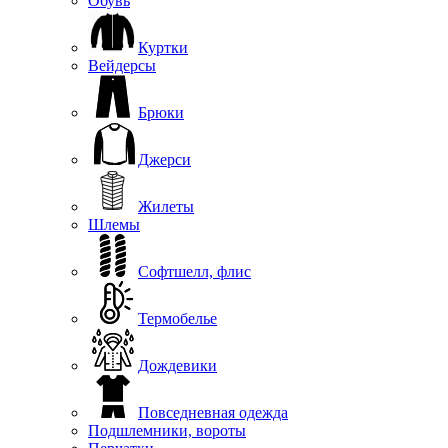
Обувь
Куртки
Вейдерсы
Брюки
Джерси
Жилеты
Шлемы
Софтшелл, флис
Термобелье
Дождевики
Повседневная одежда
Подшлемники, вороты