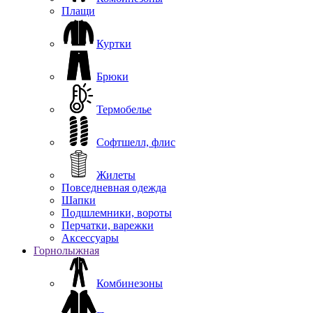
Плащи
Куртки
Брюки
Термобелье
Софтшелл, флис
Жилеты
Повседневная одежда
Шапки
Подшлемники, вороты
Перчатки, варежки
Аксессуары
Горнолыжная
Комбинезоны