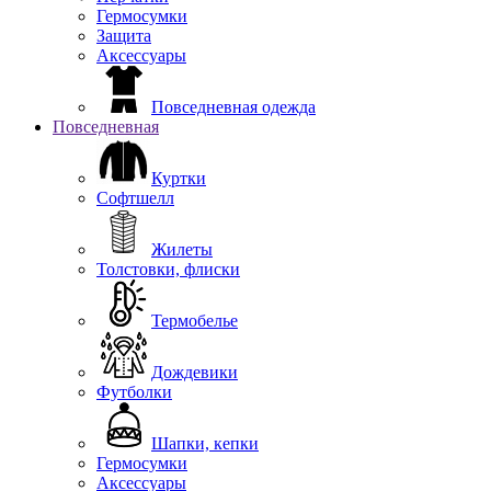
Гермосумки
Защита
Аксессуары
Повседневная одежда
Повседневная
Куртки
Софтшелл
Жилеты
Толстовки, флиски
Термобелье
Дождевики
Футболки
Шапки, кепки
Гермосумки
Аксессуары