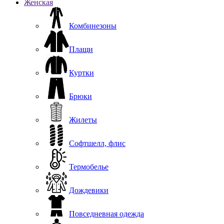
Женская
Комбинезоны
Плащи
Куртки
Брюки
Жилеты
Софтшелл, флис
Термобелье
Дождевики
Повседневная одежда