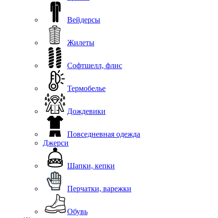
Вейдерсы
Жилеты
Софтшелл, флис
Термобелье
Дождевики
Повседневная одежда
Джерси
Шапки, кепки
Перчатки, варежки
Обувь