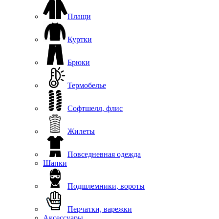
Плащи
Куртки
Брюки
Термобелье
Софтшелл, флис
Жилеты
Повседневная одежда
Шапки
Подшлемники, вороты
Перчатки, варежки
Аксессуары