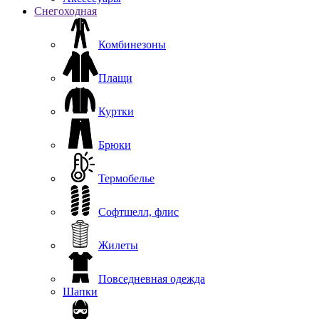
Снегоходная
Комбинезоны
Плащи
Куртки
Брюки
Термобелье
Софтшелл, флис
Жилеты
Повседневная одежда
Шапки