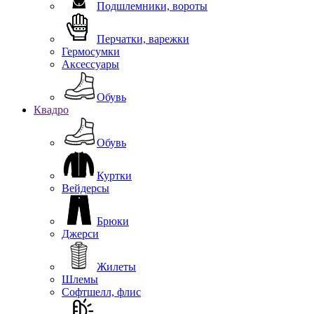
Подшлемники, вороты
Перчатки, варежки
Гермосумки
Аксессуары
Обувь
Квадро
Обувь
Куртки
Вейдерсы
Брюки
Джерси
Жилеты
Шлемы
Софтшелл, флис