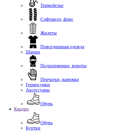
Термобелье
Софтшелл, флис
Жилеты
Повседневная одежда
Шапки
Подшлемники, вороты
Перчатки, варежки
Гермосумки
Аксессуары
Обувь
Квадро
Обувь
Куртки