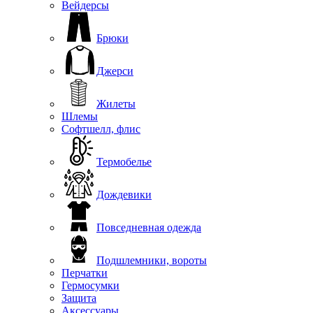
Вейдерсы
Брюки
Джерси
Жилеты
Шлемы
Софтшелл, флис
Термобелье
Дождевики
Повседневная одежда
Подшлемники, вороты
Перчатки
Гермосумки
Защита
Аксессуары