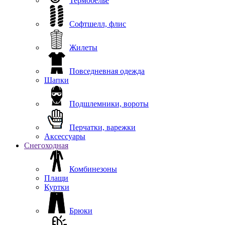
Термобелье
Софтшелл, флис
Жилеты
Повседневная одежда
Шапки
Подшлемники, вороты
Перчатки, варежки
Аксессуары
Снегоходная
Комбинезоны
Плащи
Куртки
Брюки