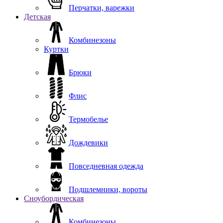
Перчатки, варежки
Детская
Комбинезоны
Куртки
Брюки
Флис
Термобелье
Дождевики
Повседневная одежда
Подшлемники, вороты
Сноубордическая
Комбинезоны