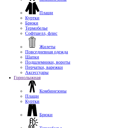
Плащи
Куртки
Брюки
Термобелье
Софтшелл, флис
Жилеты
Повседневная одежда
Шапки
Подшлемники, вороты
Перчатки, варежки
Аксессуары
Горнолыжная
Комбинезоны
Плащи
Куртки
Брюки