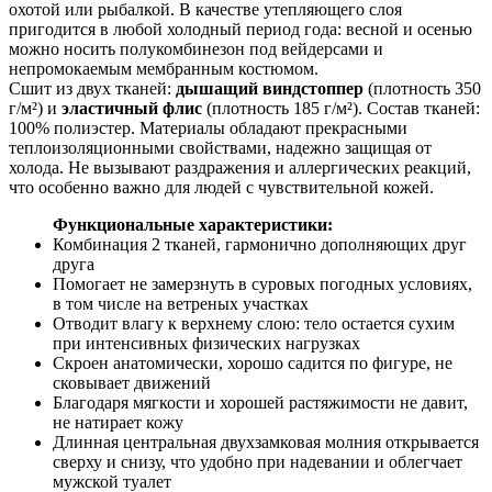
охотой или рыбалкой. В качестве утепляющего слоя
пригодится в любой холодный период года: весной и осенью
можно носить полукомбинезон под вейдерсами и
непромокаемым мембранным костюмом.
Сшит из двух тканей:
дышащий виндстоппер
(плотность 350
г/м²) и
эластичный флис
(плотность 185 г/м²). Состав тканей:
100% полиэстер. Материалы обладают прекрасными
теплоизоляционными свойствами, надежно защищая от
холода. Не вызывают раздражения и аллергических реакций,
что особенно важно для людей с чувствительной кожей.
Функциональные характеристики:
Комбинация 2 тканей, гармонично дополняющих друг
друга
Помогает не замерзнуть в суровых погодных условиях,
в том числе на ветреных участках
Отводит влагу к верхнему слою: тело остается сухим
при интенсивных физических нагрузках
Скроен анатомически, хорошо садится по фигуре, не
сковывает движений
Благодаря мягкости и хорошей растяжимости не давит,
не натирает кожу
Длинная центральная двухзамковая молния открывается
сверху и снизу, что удобно при надевании и облегчает
мужской туалет