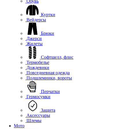
Обувь
Куртки
Вейдерсы
Брюки
Джерси
Жилеты
Софтшелл, флис
Термобелье
Дождевики
Повседневная одежда
Подшлемники, вороты
Перчатки
Гермосумки
Защита
Аксессуары
Шлемы
Мото