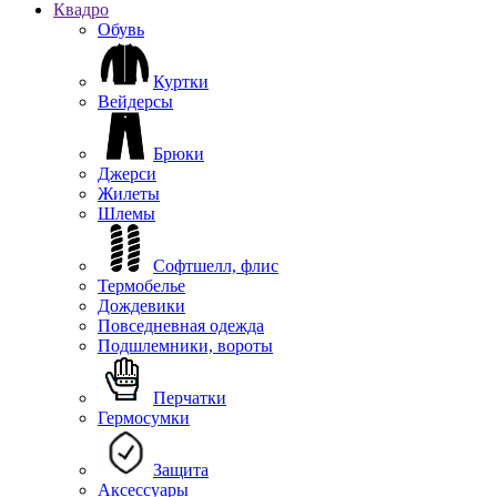
Квадро
Обувь
Куртки
Вейдерсы
Брюки
Джерси
Жилеты
Шлемы
Софтшелл, флис
Термобелье
Дождевики
Повседневная одежда
Подшлемники, вороты
Перчатки
Гермосумки
Защита
Аксессуары