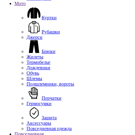
Мото
Куртки
Рубашки
Джерси
Брюки
Жилеты
Термобелье
Дождевики
Обувь
Шлемы
Подшлемники, вороты
Перчатки
Гермосумки
Защита
Аксессуары
Повседневная одежда
Повседневная