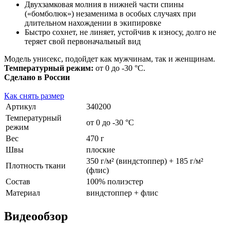
Двухзамковая молния в нижней части спины
(«бомболюк») незаменима в особых случаях при
длительном нахождении в экипировке
Быстро сохнет, не линяет, устойчив к износу, долго не
теряет свой первоначальный вид
Модель унисекс, подойдет как мужчинам, так и женщинам.
Температурный режим:
от 0 до -30 °С.
Сделано в России
Как снять размер
Артикул
340200
Температурный
от 0 до -30 °С
режим
Вес
470 г
Швы
плоские
350 г/м² (виндстоппер) + 185 г/м²
Плотность ткани
(флис)
Состав
100% полиэстер
Материал
виндстоппер + флис
Видеообзор