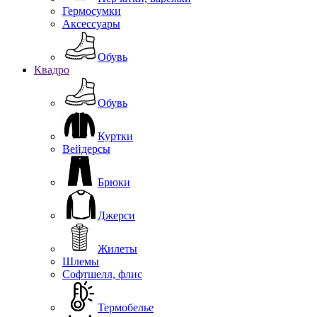
Гермосумки
Аксессуары
Обувь
Квадро
Обувь
Куртки
Вейдерсы
Брюки
Джерси
Жилеты
Шлемы
Софтшелл, флис
Термобелье