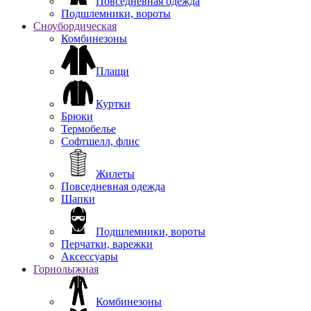
Повседневная одежда
Подшлемники, вороты
Сноубордическая
Комбинезоны
Плащи
Куртки
Брюки
Термобелье
Софтшелл, флис
Жилеты
Повседневная одежда
Шапки
Подшлемники, вороты
Перчатки, варежки
Аксессуары
Горнолыжная
Комбинезоны