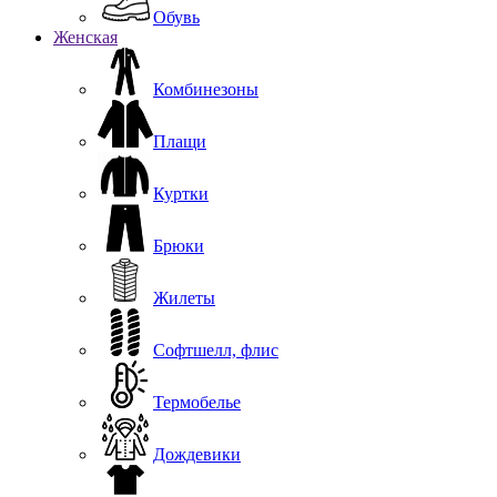
Обувь
Женская
Комбинезоны
Плащи
Куртки
Брюки
Жилеты
Софтшелл, флис
Термобелье
Дождевики