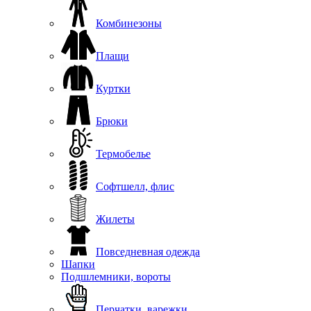
Комбинезоны
Плащи
Куртки
Брюки
Термобелье
Софтшелл, флис
Жилеты
Повседневная одежда
Шапки
Подшлемники, вороты
Перчатки, варежки