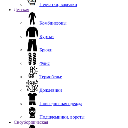
Перчатки, варежки
Детская
Комбинезоны
Куртки
Брюки
Флис
Термобелье
Дождевики
Повседневная одежда
Подшлемники, вороты
Сноубордическая