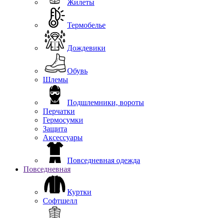
Жилеты
Термобелье
Дождевики
Обувь
Шлемы
Подшлемники, вороты
Перчатки
Гермосумки
Защита
Аксессуары
Повседневная одежда
Повседневная
Куртки
Софтшелл