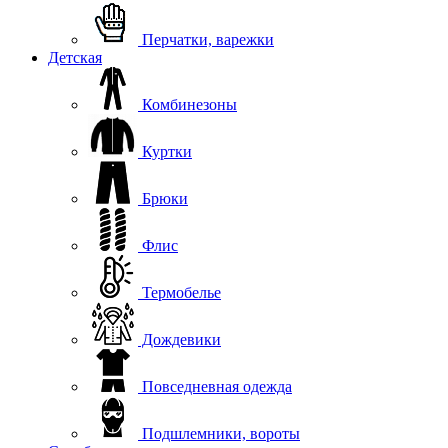
Перчатки, варежки
Детская
Комбинезоны
Куртки
Брюки
Флис
Термобелье
Дождевики
Повседневная одежда
Подшлемники, вороты