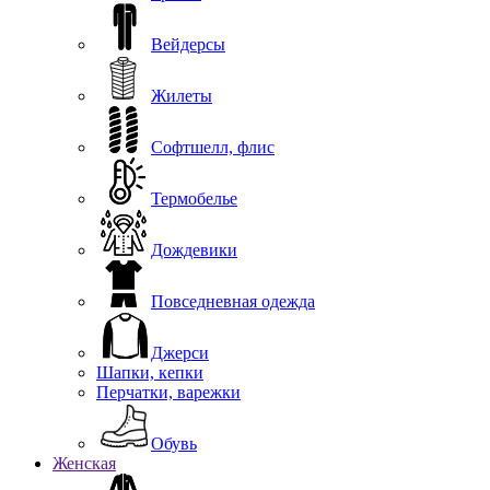
Вейдерсы
Жилеты
Софтшелл, флис
Термобелье
Дождевики
Повседневная одежда
Джерси
Шапки, кепки
Перчатки, варежки
Обувь
Женская