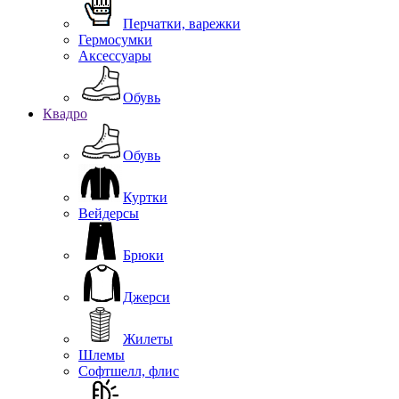
Перчатки, варежки
Гермосумки
Аксессуары
Обувь
Квадро
Обувь
Куртки
Вейдерсы
Брюки
Джерси
Жилеты
Шлемы
Софтшелл, флис