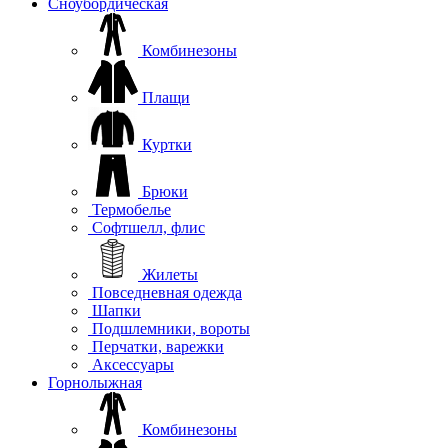
Сноубордическая
Комбинезоны
Плащи
Куртки
Брюки
Термобелье
Софтшелл, флис
Жилеты
Повседневная одежда
Шапки
Подшлемники, вороты
Перчатки, варежки
Аксессуары
Горнолыжная
Комбинезоны