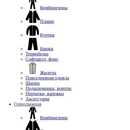
Комбинезоны
Плащи
Куртки
Брюки
Термобелье
Софтшелл, флис
Жилеты
Повседневная одежда
Шапки
Подшлемники, вороты
Перчатки, варежки
Аксессуары
Горнолыжная
Комбинезоны