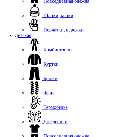
Повседневная одежда
Шапки, кепки
Перчатки, варежки
Детская
Комбинезоны
Куртки
Брюки
Флис
Термобелье
Дождевики
Повседневная одежда