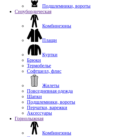
Подшлемники, вороты
Сноубордическая
Комбинезоны
Плащи
Куртки
Брюки
Термобелье
Софтшелл, флис
Жилеты
Повседневная одежда
Шапки
Подшлемники, вороты
Перчатки, варежки
Аксессуары
Горнолыжная
Комбинезоны