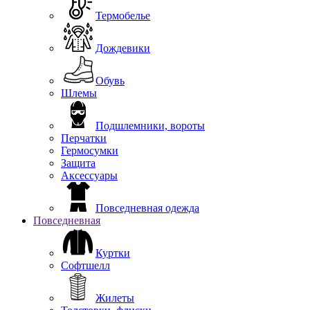
Термобелье
Дождевики
Обувь
Шлемы
Подшлемники, вороты
Перчатки
Гермосумки
Защита
Аксессуары
Повседневная одежда
Повседневная
Куртки
Софтшелл
Жилеты