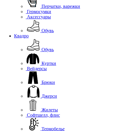
Перчатки, варежки
Гермосумки
Аксессуары
Обувь
Квадро
Обувь
Куртки
Вейдерсы
Брюки
Джерси
Жилеты
Софтшелл, флис
Термобелье