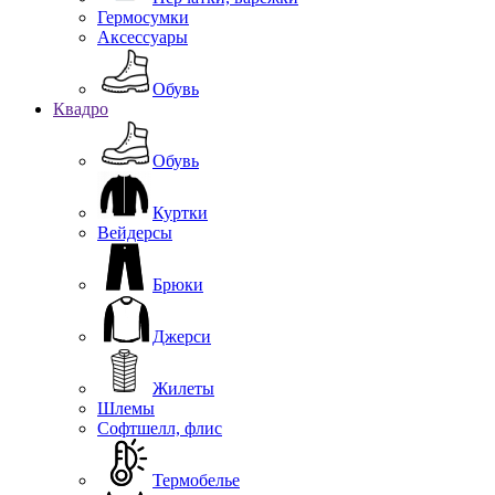
Гермосумки
Аксессуары
Обувь
Квадро
Обувь
Куртки
Вейдерсы
Брюки
Джерси
Жилеты
Шлемы
Софтшелл, флис
Термобелье