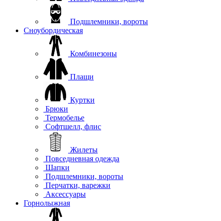
Подшлемники, вороты
Сноубордическая
Комбинезоны
Плащи
Куртки
Брюки
Термобелье
Софтшелл, флис
Жилеты
Повседневная одежда
Шапки
Подшлемники, вороты
Перчатки, варежки
Аксессуары
Горнолыжная