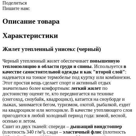
Поделиться
Пишите нам:
Описание товара
Характеристики
Жилет утепленный унисекс (черный)
Черный утепленный жилет обеспечивает
повышенную
теплоизоляцию в области груди и спины
. Используется
в
качестве самостоятельной одежды и как "второй слой"
:
надевается на тонкое термобелье под куртку или комбинезон.
Этот простая вещь сделает спорт и активный отдых
значительно более комфортным:
легкий жилет
по
достоинству оценят те, кто передвигается на технике
(снегоход, сноубайк, квадроцикл), катается на сноуборде и
лыжах, занимается бегом, туризмом, охотой, рыбалкой, ездит
на квадроцикле или мотоцикле. В качестве утепляющего слоя
пригодится в любой холодный период года: зимой, весной,
осенью и летом.
Сшит из двух тканей: спереди –
дышащий виндстоппер
(плотность 340 г/м²), сзади –
эластичный флис
(плотность