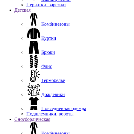
Перчатки, варежки
Детская
Комбинезоны
Куртки
Брюки
Флис
Термобелье
Дождевики
Повседневная одежда
Подшлемники, вороты
Сноубордическая
Комбинезоны