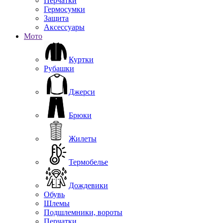
Перчатки
Гермосумки
Защита
Аксессуары
Мото
Куртки
Рубашки
Джерси
Брюки
Жилеты
Термобелье
Дождевики
Обувь
Шлемы
Подшлемники, вороты
Перчатки