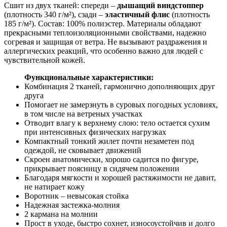
Сшит из двух тканей: спереди –
дышащий виндстоппер
(плотность 340 г/м²), сзади –
эластичный флис
(плотность
185 г/м²). Состав: 100% полиэстер. Материалы обладают
прекрасными теплоизоляционными свойствами, надежно
согревая и защищая от ветра. Не вызывают раздражения и
аллергических реакций, что особенно важно для людей с
чувствительной кожей.
Функциональные характеристики:
Комбинация 2 тканей, гармонично дополняющих друг
друга
Помогает не замерзнуть в суровых погодных условиях,
в том числе на ветреных участках
Отводит влагу к верхнему слою: тело остается сухим
при интенсивных физических нагрузках
Компактный тонкий жилет почти незаметен под
одеждой, не сковывает движений
Скроен анатомически, хорошо садится по фигуре,
прикрывает поясницу в сидячем положении
Благодаря мягкости и хорошей растяжимости не давит,
не натирает кожу
Воротник – невысокая стойка
Надежная застежка-молния
2 кармана на молнии
Прост в уходе, быстро сохнет, износоустойчив и долго