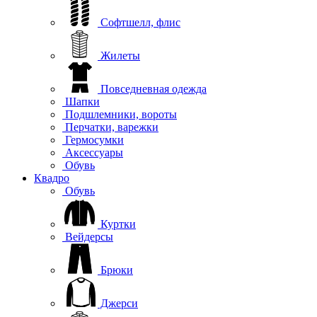
Софтшелл, флис
Жилеты
Повседневная одежда
Шапки
Подшлемники, вороты
Перчатки, варежки
Гермосумки
Аксессуары
Обувь
Квадро
Обувь
Куртки
Вейдерсы
Брюки
Джерси