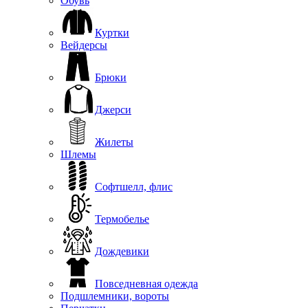
Обувь
Куртки
Вейдерсы
Брюки
Джерси
Жилеты
Шлемы
Софтшелл, флис
Термобелье
Дождевики
Повседневная одежда
Подшлемники, вороты