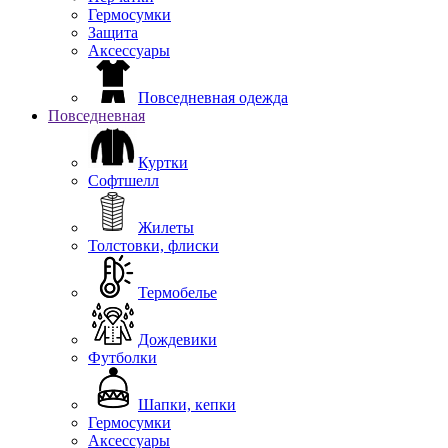
Гермосумки
Защита
Аксессуары
Повседневная одежда
Повседневная
Куртки
Софтшелл
Жилеты
Толстовки, флиски
Термобелье
Дождевики
Футболки
Шапки, кепки
Гермосумки
Аксессуары