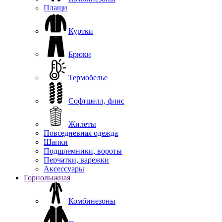
Плащи
Куртки
Брюки
Термобелье
Софтшелл, флис
Жилеты
Повседневная одежда
Шапки
Подшлемники, вороты
Перчатки, варежки
Аксессуары
Горнолыжная
Комбинезоны