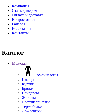
Компания
Стать дилером
Оплата и доставка
Вопрос-ответ
Галерея
Коллекции
Контакты
Каталог
Мужская
Комбинезоны
Плащи
Куртки
Брюки
Вейдерсы
Жилеты
Софтшелл, флис
Термобелье
Дождевики