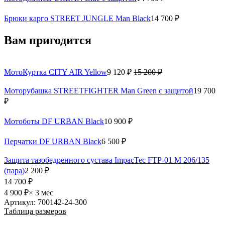
Брюки карго STREET JUNGLE Man Вlack
14 700 ₽
Вам пригодится
МотоКуртка CITY AIR Yellow
9 120 ₽
15 200 ₽
Моторубашка STREETFIGHTER Man Green с защитой
19 700
₽
Мотоботы DF URBAN Black
10 900 ₽
Перчатки DF URBAN Black
6 500 ₽
Защита тазобедренного сустава ImpacTec FTP-01 M 206/135
(пара)
2 200 ₽
14 700 ₽
4 900 ₽
× 3 мес
Артикул: 700142-24-300
Таблица размеров