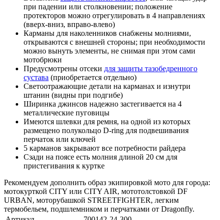
при падении или столкновении; положение
протекторов можно отрегулировать в 4 направлениях
(вверх-вниз, вправо-влево)
Карманы для наколенников снабжены молниями,
открываются с внешней стороны; при необходимости
можно вынуть элементы, не снимая при этом сами
мотобрюки
Предусмотрены отсеки
для защиты тазобедренного
сустава
(приобретается отдельно)
Светоотражающие детали на карманах и изнутри
штанин (видны при подгибе)
Ширинка джинсов надежно застегивается на 4
металлические пуговицы
Имеются шлевки для ремня, на одной из которых
размещено полукольцо D-ring для подвешивания
перчаток или ключей
5 карманов закрывают все потребности райдера
Сзади на поясе есть молния длиной 20 см для
пристегивания к куртке
Рекомендуем дополнить образ экипировкой мото для города:
мотокурткой CITY или CITY AIR, мототолстовкой DF
URBAN, моторубашкой STREETFIGHTER, легким
термобельем, подшлемником и перчатками от Dragonfly.
Артикул
700142-24-300