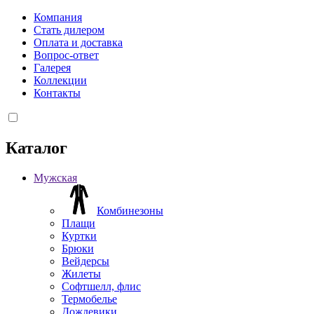
Компания
Стать дилером
Оплата и доставка
Вопрос-ответ
Галерея
Коллекции
Контакты
Каталог
Мужская
Комбинезоны
Плащи
Куртки
Брюки
Вейдерсы
Жилеты
Софтшелл, флис
Термобелье
Дождевики