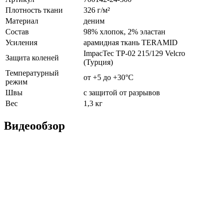
Плотность ткани
326 г/м²
Материал
деним
Состав
98% хлопок, 2% эластан
Усиления
арамидная ткань TERAMID
ImpacTec TP-02 215/129 Velcro
Защита коленей
(Турция)
Температурный
от +5 до +30°С
режим
Швы
с защитой от разрывов
Вес
1,3 кг
Видеообзор