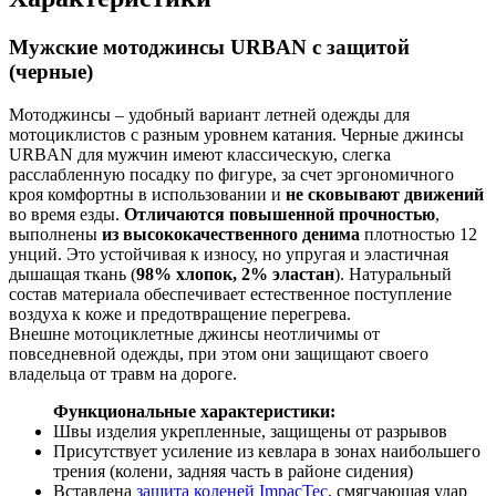
Мужские мотоджинсы URBAN с защитой
(черные)
Мотоджинсы – удобный вариант летней одежды для
мотоциклистов с разным уровнем катания. Черные джинсы
URBAN для мужчин имеют классическую, слегка
расслабленную посадку по фигуре, за счет эргономичного
кроя комфортны в использовании и
не сковывают движений
во время езды.
Отличаются повышенной прочностью
,
выполнены
из высококачественного денима
плотностью 12
унций. Это устойчивая к износу, но упругая и эластичная
дышащая ткань (
98% хлопок, 2% эластан
). Натуральный
состав материала обеспечивает естественное поступление
воздуха к коже и предотвращение перегрева.
Внешне мотоциклетные джинсы неотличимы от
повседневной одежды, при этом они защищают своего
владельца от травм на дороге.
Функциональные характеристики:
Швы изделия укрепленные, защищены от разрывов
Присутствует усиление из кевлара в зонах наибольшего
трения (колени, задняя часть в районе сидения)
Вставлена
защита коленей ImpacTec
, смягчающая удар