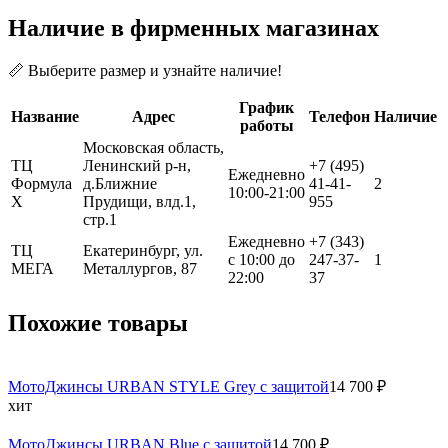
Наличие в фирменных магазинах
📏 Выберите размер и узнайте наличие!
График
Название
Адрес
Телефон
Наличие
работы
Московская область,
ТЦ
Ленинский р-н,
+7 (495)
Ежедневно
Формула
д.Ближние
41-41-
2
10:00-21:00
Х
Прудищи, влд.1,
955
стр.1
Ежедневно
+7 (343)
ТЦ
Екатеринбург, ул.
с 10:00 до
247-37-
1
МЕГА
Металлургов, 87
22:00
37
Похожие товары
МотоДжинсы URBAN STYLE Grey с защитой
14 700 ₽
хит
МотоДжинсы URBAN Blue с защитой
14 700 ₽