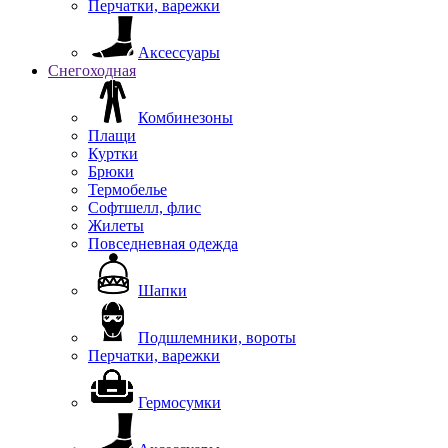
Перчатки, варежки
Аксессуары
Снегоходная
Комбинезоны
Плащи
Куртки
Брюки
Термобелье
Софтшелл, флис
Жилеты
Повседневная одежда
Шапки
Подшлемники, вороты
Перчатки, варежки
Гермосумки