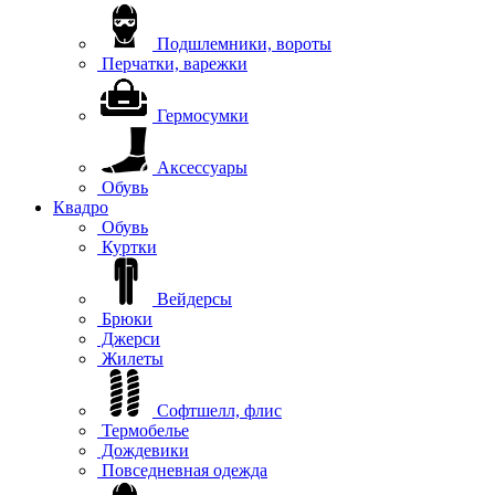
Подшлемники, вороты
Перчатки, варежки
Гермосумки
Аксессуары
Обувь
Квадро
Обувь
Куртки
Вейдерсы
Брюки
Джерси
Жилеты
Софтшелл, флис
Термобелье
Дождевики
Повседневная одежда