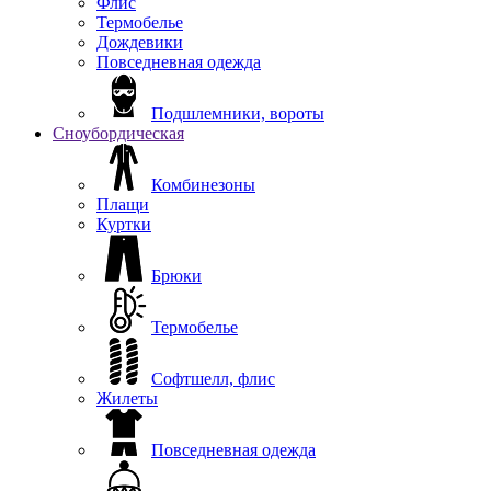
Флис
Термобелье
Дождевики
Повседневная одежда
Подшлемники, вороты
Сноубордическая
Комбинезоны
Плащи
Куртки
Брюки
Термобелье
Софтшелл, флис
Жилеты
Повседневная одежда