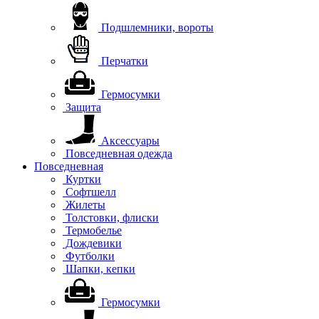
Подшлемники, вороты
Перчатки
Гермосумки
Защита
Аксессуары
Повседневная одежда
Повседневная
Куртки
Софтшелл
Жилеты
Толстовки, флиски
Термобелье
Дождевики
Футболки
Шапки, кепки
Гермосумки