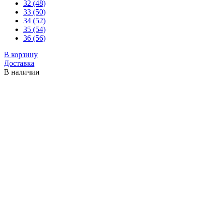
32 (48)
33 (50)
34 (52)
35 (54)
36 (56)
В корзину
Доставка
В наличии
Бесплатная доставка при покупке от 15 000 руб.
Поделиться
Пишите нам:
Ошибка
Закрыть окно
МотоДжинсы URBAN Black с защитой
Нашли дешевле
Нашли дешевле
Ваше имя
Ваш телефон
*
Электронная почта