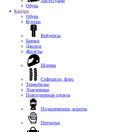
Аксессуары
Обувь
Квадро
Обувь
Куртки
Вейдерсы
Брюки
Джерси
Жилеты
Шлемы
Софтшелл, флис
Термобелье
Дождевики
Повседневная одежда
Подшлемники, вороты
Перчатки