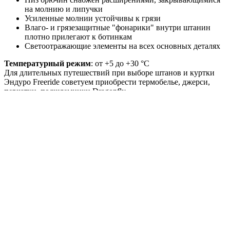
на молнию и липучки
Усиленные молнии устойчивы к грязи
Влаго- и грязезащитные "фонарики" внутри штанин
плотно прилегают к ботинкам
Светоотражающие элементы на всех основных деталях
Температурный режим
: от +5 до +30 °С
Для длительных путешествий при выборе штанов и куртки
Эндуро Freeride советуем приобрести термобелье, джерси,
перчатки, подшлемники Dragonfly.
Сделано в России
Как снять размер?
Артикул
400160-23-340
Вес
0,7 кг
Материал
Оксфорд МОТО
Состав
100% нейлон
Плотность ткани
220 г/м²
Покрытие
PD/WR/CIRE/PU
Швы
плоские
Температурный режим
от +5 до +30 °С