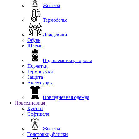
Жилеты
Термобелье
Дождевики
Обувь
Шлемы
Подшлемники, вороты
Перчатки
Гермосумки
Защита
Аксессуары
Повседневная одежда
Повседневная
Куртки
Софтшелл
Жилеты
Толстовки, флиски