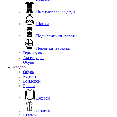
Повседневная одежда
Шапки
Подшлемники, вороты
Перчатки, варежки
Гермосумки
Аксессуары
Обувь
Квадро
Обувь
Куртки
Вейдерсы
Брюки
Джерси
Жилеты
Шлемы