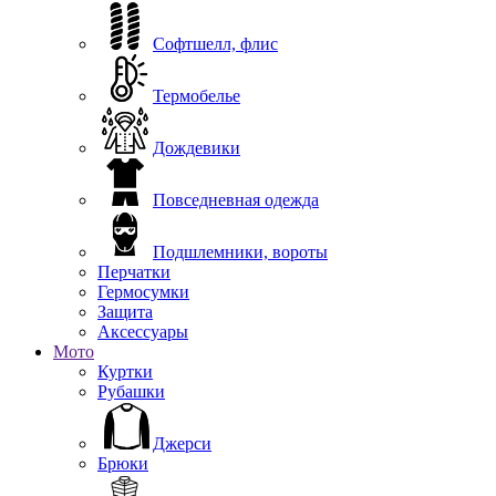
Софтшелл, флис
Термобелье
Дождевики
Повседневная одежда
Подшлемники, вороты
Перчатки
Гермосумки
Защита
Аксессуары
Мото
Куртки
Рубашки
Джерси
Брюки