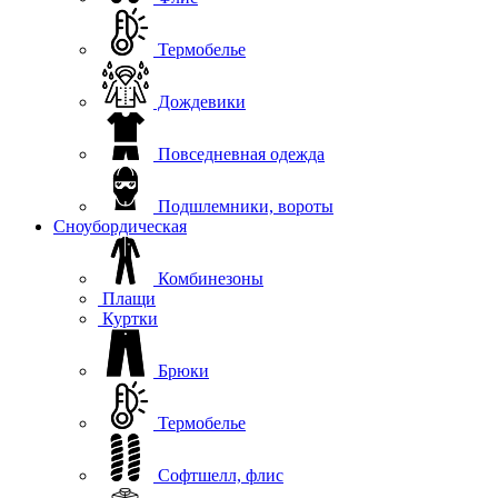
Термобелье
Дождевики
Повседневная одежда
Подшлемники, вороты
Сноубордическая
Комбинезоны
Плащи
Куртки
Брюки
Термобелье
Софтшелл, флис