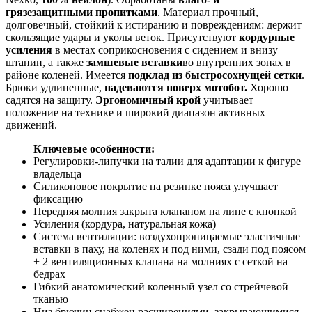
грязезащитными пропитками
. Материал прочный,
долговечный, стойкий к истиранию и повреждениям: держит
скользящие удары и уколы веток. Присутствуют
кордурные
усиления
в местах соприкосновения с сидением и внизу
штанин, а также
замшевые вставки
во внутренних зонах в
районе коленей. Имеется
подклад из быстросохнущей сетки
.
Брюки удлиненные,
надеваются поверх мотобот.
Хорошо
садятся на защиту.
Эргономичный крой
учитывает
положение на технике и широкий диапазон активных
движений.
Ключевые особенности:
Регулировки-липучки на талии для адаптации к фигуре
владельца
Силиконовое покрытие на резинке пояса улучшает
фиксацию
Передняя молния закрыта клапаном на липе с кнопкой
Усиления (кордура, натуральная кожа)
Система вентиляции: воздухопроницаемые эластичные
вставки в паху, на коленях и под ними, сзади под поясом
+ 2 вентиляционных клапана на молниях с сеткой на
бедрах
Гибкий анатомический коленный узел со стрейчевой
тканью
Низ брючин снабжен расширениями, закрывающимися