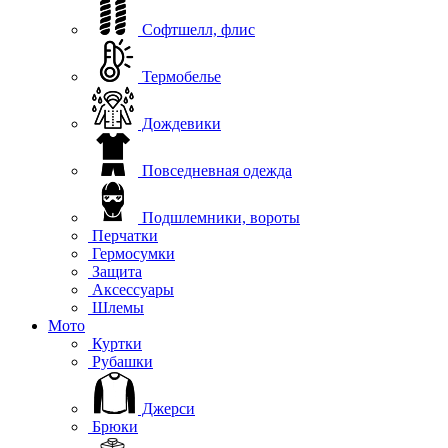
Софтшелл, флис
Термобелье
Дождевики
Повседневная одежда
Подшлемники, вороты
Перчатки
Гермосумки
Защита
Аксессуары
Шлемы
Мото
Куртки
Рубашки
Джерси
Брюки