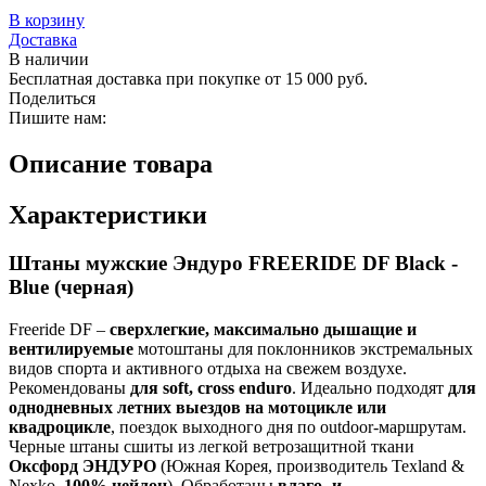
В корзину
Доставка
В наличии
Бесплатная доставка при покупке от 15 000 руб.
Поделиться
Пишите нам:
Описание товара
Характеристики
Штаны мужские Эндуро FREERIDE DF Black -
Blue (черная)
Freeride DF –
сверхлегкие, максимально дышащие и
вентилируемые
мотоштаны для поклонников экстремальных
видов спорта и активного отдыха на свежем воздухе.
Рекомендованы
для soft, cross enduro
. Идеально подходят
для
однодневных летних выездов на мотоцикле или
квадроцикле
, поездок выходного дня по outdoor-маршрутам.
Черные штаны сшиты из легкой ветрозащитной ткани
Оксфорд ЭНДУРО
(Южная Корея, производитель Texland &
Nexko,
100% нейлон
). Обработаны
влаго- и