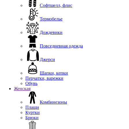
Софтшелл, флис
Термобелье
Дождевики
Повседневная одежда
Джерси
Шапки, кепки
Перчатки, варежки
Обувь
Женская
Комбинезоны
Плащи
Куртки
Брюки