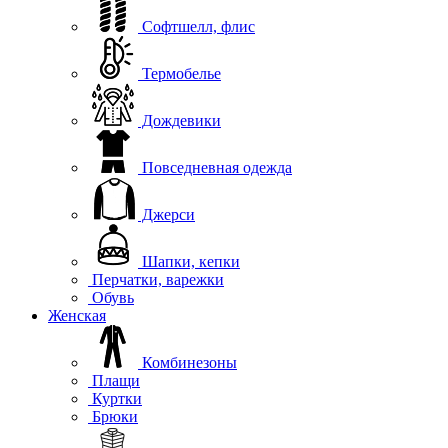
Софтшелл, флис
Термобелье
Дождевики
Повседневная одежда
Джерси
Шапки, кепки
Перчатки, варежки
Обувь
Женская
Комбинезоны
Плащи
Куртки
Брюки