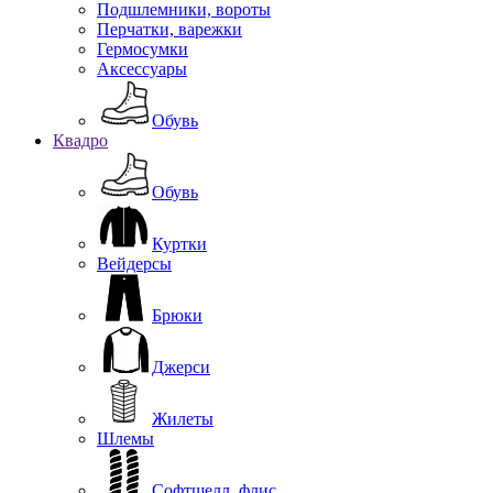
Подшлемники, вороты
Перчатки, варежки
Гермосумки
Аксессуары
Обувь
Квадро
Обувь
Куртки
Вейдерсы
Брюки
Джерси
Жилеты
Шлемы
Софтшелл, флис