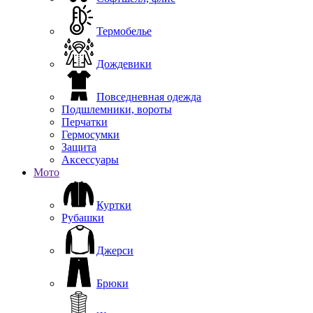
Термобелье
Дождевики
Повседневная одежда
Подшлемники, вороты
Перчатки
Гермосумки
Защита
Аксессуары
Мото
Куртки
Рубашки
Джерси
Брюки