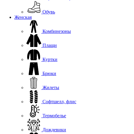
Обувь
Женская
Комбинезоны
Плащи
Куртки
Брюки
Жилеты
Софтшелл, флис
Термобелье
Дождевики