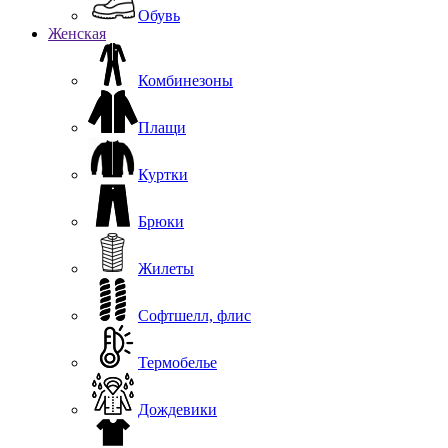
Обувь
Женская
Комбинезоны
Плащи
Куртки
Брюки
Жилеты
Софтшелл, флис
Термобелье
Дождевики