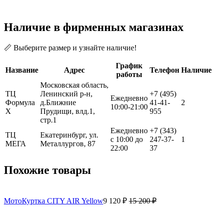
Наличие в фирменных магазинах
📏 Выберите размер и узнайте наличие!
График
Название
Адрес
Телефон
Наличие
работы
Московская область,
ТЦ
Ленинский р-н,
+7 (495)
Ежедневно
Формула
д.Ближние
41-41-
2
10:00-21:00
Х
Прудищи, влд.1,
955
стр.1
Ежедневно
+7 (343)
ТЦ
Екатеринбург, ул.
с 10:00 до
247-37-
1
МЕГА
Металлургов, 87
22:00
37
Похожие товары
МотоКуртка CITY AIR Yellow
9 120 ₽
15 200 ₽