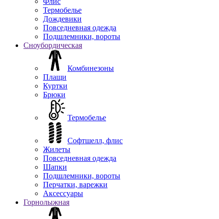
Флис
Термобелье
Дождевики
Повседневная одежда
Подшлемники, вороты
Сноубордическая
Комбинезоны
Плащи
Куртки
Брюки
Термобелье
Софтшелл, флис
Жилеты
Повседневная одежда
Шапки
Подшлемники, вороты
Перчатки, варежки
Аксессуары
Горнолыжная