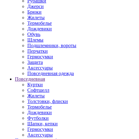
Рубашки
Джерси
Брюки
Жилеты
Термобелье
Дождевики
Обувь
Шлемы
Подшлемники, вороты
Перчатки
Гермосумки
Защита
Аксессуары
Повседневная одежда
Повседневная
Куртки
Софтшелл
Жилеты
Толстовки, флиски
Термобелье
Дождевики
Футболки
Шапки, кепки
Гермосумки
Аксессуары