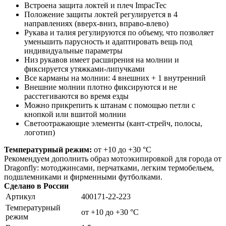
Встроена защита локтей и плеч ImpacTec
Положение защиты локтей регулируется в 4
направлениях (вверх-вниз, вправо-влево)
Рукава и талия регулируются по объему, что позволяет
уменьшить парусность и адаптировать вещь под
индивидуальные параметры
Низ рукавов имеет расширения на молнии и
фиксируется утяжками-липучками
Все карманы на молнии: 4 внешних + 1 внутренний
Внешние молнии плотно фиксируются и не
расстегиваются во время езды
Можно прикрепить к штанам с помощью петли с
кнопкой или вшитой молнии
Светоотражающие элементы (кант-стрейч, полосы,
логотип)
Температурный режим:
от +10 до +30 °С
Рекомендуем дополнить образ мотоэкипировкой для города от
Dragonfly: мотоджинсами, перчатками, легким термобельем,
подшлемниками и фирменными футболками.
Сделано в России
Артикул
400171-22-223
Температурный
от +10 до +30 °С
режим