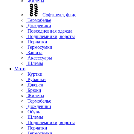
Жилеты
Софтшелл, флис
Термобелье
Дождевики
Повседневная одежда
Подшлемники, вороты
Перчатки
Гермосумки
Защита
Аксессуары
Шлемы
Мото
Куртки
Рубашки
Джерси
Брюки
Жилеты
Термобелье
Дождевики
Обувь
Шлемы
Подшлемники, вороты
Перчатки
Гермосумки