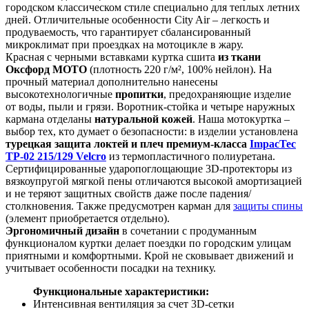
городском классическом стиле специально для теплых летних
дней. Отличительные особенности City Air – легкость и
продуваемость, что гарантирует сбалансированный
микроклимат при проездках на мотоцикле в жару.
Красная с черными вставками куртка сшита
из ткани
Оксфорд МОТО
(плотность 220 г/м², 100% нейлон). На
прочный материал дополнительно нанесены
высокотехнологичные
пропитки
, предохраняющие изделие
от воды, пыли и грязи. Воротник-стойка и четыре наружных
кармана отделаны
натуральной кожей
. Наша мотокуртка –
выбор тех, кто думает о безопасности: в изделии установлена
турецкая защита локтей и плеч премиум-класса
ImpacTec
TP-02 215/129 Velcro
из термопластичного полиуретана.
Сертифицированные ударопоглощающие 3D-протекторы из
вязкоупругой мягкой пены отличаются высокой амортизацией
и не теряют защитных свойств даже после падения/
столкновения. Также предусмотрен карман для
защиты спины
(элемент приобретается отдельно).
Эргономичный дизайн
в сочетании с продуманным
функционалом куртки делает поездки по городским улицам
приятными и комфортными. Крой не сковывает движений и
учитывает особенности посадки на технику.
Функциональные характеристики:
Интенсивная вентиляция за счет 3D-сетки