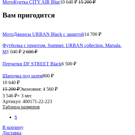
МотоКуртка CITY AIR Blue
10 640 ₽
15 200 ₽
Вам пригодится
МотоДжинсы URBAN Black с защитой
14 700 ₽
Футболка с принтом. Summer. URBAN collection. Marsala.
M
1 040 ₽
2 600 ₽
Перчатки DF STREET Black
6 500 ₽
Шапочка под шлем
800 ₽
10 640 ₽
15 200 ₽
Экономия:
4 560 ₽
3 546 ₽
× 3 мес
Артикул: 400171-22-223
Таблица размеров
S
В корзину
Доставка