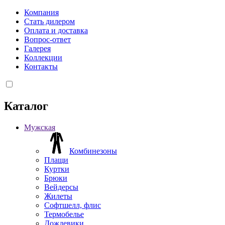
Компания
Стать дилером
Оплата и доставка
Вопрос-ответ
Галерея
Коллекции
Контакты
Каталог
Мужская
Комбинезоны
Плащи
Куртки
Брюки
Вейдерсы
Жилеты
Софтшелл, флис
Термобелье
Дождевики