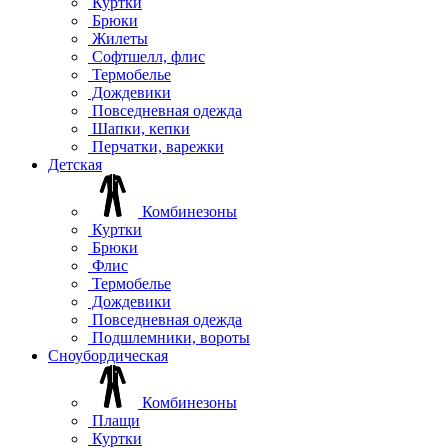
Куртки
Брюки
Жилеты
Софтшелл, флис
Термобелье
Дождевики
Повседневная одежда
Шапки, кепки
Перчатки, варежки
Детская
Комбинезоны
Куртки
Брюки
Флис
Термобелье
Дождевики
Повседневная одежда
Подшлемники, вороты
Сноубордическая
Комбинезоны
Плащи
Куртки