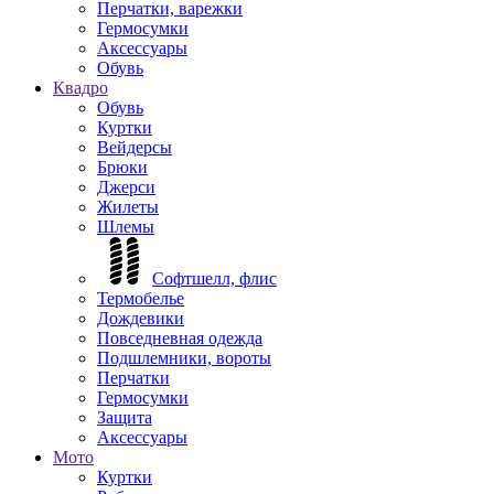
Перчатки, варежки
Гермосумки
Аксессуары
Обувь
Квадро
Обувь
Куртки
Вейдерсы
Брюки
Джерси
Жилеты
Шлемы
Софтшелл, флис
Термобелье
Дождевики
Повседневная одежда
Подшлемники, вороты
Перчатки
Гермосумки
Защита
Аксессуары
Мото
Куртки