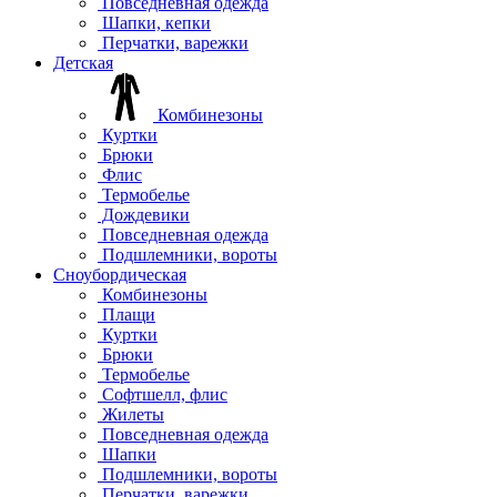
Повседневная одежда
Шапки, кепки
Перчатки, варежки
Детская
Комбинезоны
Куртки
Брюки
Флис
Термобелье
Дождевики
Повседневная одежда
Подшлемники, вороты
Сноубордическая
Комбинезоны
Плащи
Куртки
Брюки
Термобелье
Софтшелл, флис
Жилеты
Повседневная одежда
Шапки
Подшлемники, вороты
Перчатки, варежки