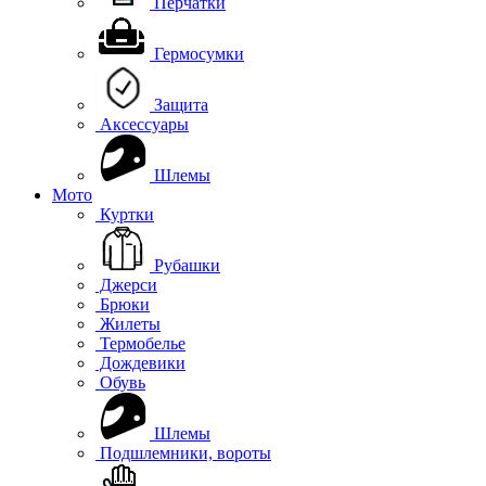
Перчатки
Гермосумки
Защита
Аксессуары
Шлемы
Мото
Куртки
Рубашки
Джерси
Брюки
Жилеты
Термобелье
Дождевики
Обувь
Шлемы
Подшлемники, вороты