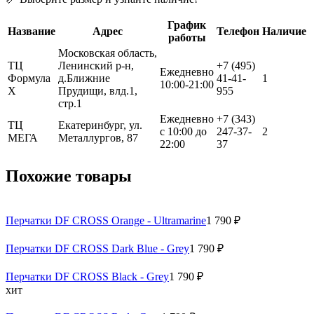
График
Название
Адрес
Телефон
Наличие
работы
Московская область,
ТЦ
Ленинский р-н,
+7 (495)
Ежедневно
Формула
д.Ближние
41-41-
1
10:00-21:00
Х
Прудищи, влд.1,
955
стр.1
Ежедневно
+7 (343)
ТЦ
Екатеринбург, ул.
с 10:00 до
247-37-
2
МЕГА
Металлургов, 87
22:00
37
Похожие товары
Перчатки DF CROSS Orange - Ultramarine
1 790 ₽
Перчатки DF CROSS Dark Blue - Grey
1 790 ₽
Перчатки DF CROSS Black - Grey
1 790 ₽
хит