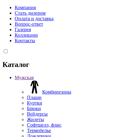
Компания
Стать дилером
Оплата и доставка
Вопрос-ответ
Галерея
Коллекции
Контакты
Каталог
Мужская
Комбинезоны
Плащи
Куртки
Брюки
Вейдерсы
Жилеты
Софтшелл, флис
Термобелье
Дождевики