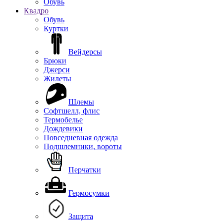
Обувь
Квадро
Обувь
Куртки
Вейдерсы
Брюки
Джерси
Жилеты
Шлемы
Софтшелл, флис
Термобелье
Дождевики
Повседневная одежда
Подшлемники, вороты
Перчатки
Гермосумки
Защита