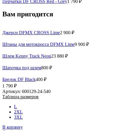
Перчатки DF CROSS Red - Grey
1 790 ₽
Вам пригодится
Джерси DFMX CROSS Lime
2 900 ₽
Штаны для мотокросса DFMX Lime
9 900 ₽
Шлем Kenny Track Neon
23 880 ₽
Шапочка под шлем
800 ₽
Брелок DF Black
400 ₽
1 790 ₽
Артикул: 600129-24-540
Таблица размеров
L
2XL
3XL
В корзину