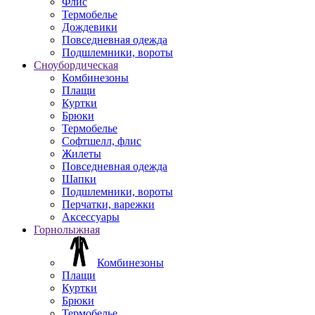
Флис
Термобелье
Дождевики
Повседневная одежда
Подшлемники, вороты
Сноубордическая
Комбинезоны
Плащи
Куртки
Брюки
Термобелье
Софтшелл, флис
Жилеты
Повседневная одежда
Шапки
Подшлемники, вороты
Перчатки, варежки
Аксессуары
Горнолыжная
Комбинезоны
Плащи
Куртки
Брюки
Термобелье