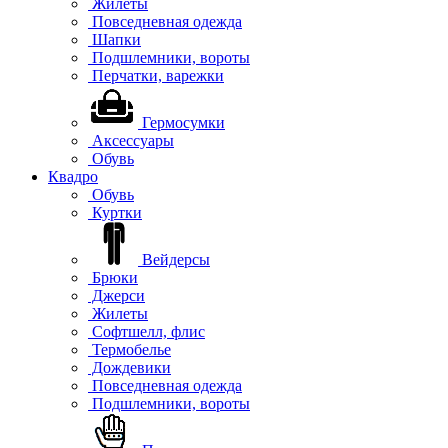
Жилеты
Повседневная одежда
Шапки
Подшлемники, вороты
Перчатки, варежки
Гермосумки
Аксессуары
Обувь
Квадро
Обувь
Куртки
Вейдерсы
Брюки
Джерси
Жилеты
Софтшелл, флис
Термобелье
Дождевики
Повседневная одежда
Подшлемники, вороты