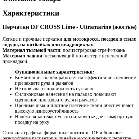
Характеристики
Перчатки DF CROSS Lime - Ultramarine (желтые)
Легкие и прочные перчатки
для мотокросса
, поездок в стиле
эндуро, на питбайках или квадроциклах
.
Материал тыльной части
: полиэстреровая стрейч-ткань
Материал ладони
: нескользящий полиэстер с вспененной
прокладкой
Функциональные характеристики:
Комбинация тканей работает на эффективное сцепление
при захвате руля и рычагов
Не сковывают подвижность суставов
Силиконовые нанесения на пальцах повышают
сцепление при захвате руля и рычагов
Прочные швы и плотное плетение ткани обеспечивают
высокую износоустойчивость
Надежная застежка Velcro на запястье дает комфортную
посадку на руку
Стильная графика, фирменные логотипы DF и большое
разнообразие расцветок в линейке мотоциклетных перчаток