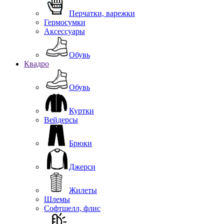
Перчатки, варежки
Гермосумки
Аксессуары
Обувь
Квадро
Обувь
Куртки
Вейдерсы
Брюки
Джерси
Жилеты
Шлемы
Софтшелл, флис