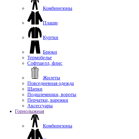
Комбинезоны
Плащи
Куртки
Брюки
Термобелье
Софтшелл, флис
Жилеты
Повседневная одежда
Шапки
Подшлемники, вороты
Перчатки, варежки
Аксессуары
Горнолыжная
Комбинезоны