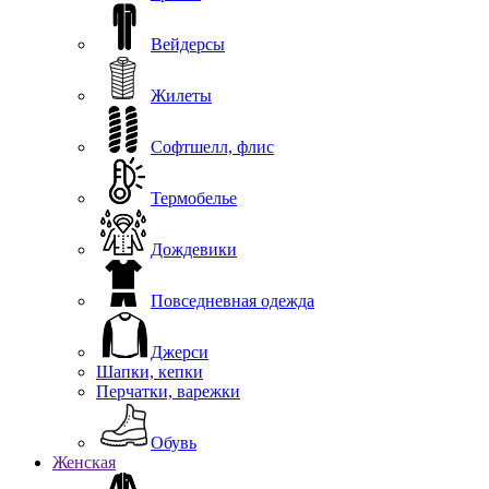
Вейдерсы
Жилеты
Софтшелл, флис
Термобелье
Дождевики
Повседневная одежда
Джерси
Шапки, кепки
Перчатки, варежки
Обувь
Женская