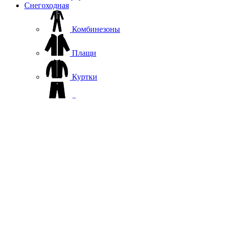
Снегоходная
Комбинезоны
Плащи
Куртки
Брюки
Термобелье
Софтшелл, флис
Жилеты
Повседневная одежда
Шапки