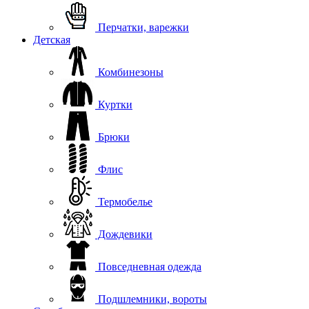
Перчатки, варежки
Детская
Комбинезоны
Куртки
Брюки
Флис
Термобелье
Дождевики
Повседневная одежда
Подшлемники, вороты