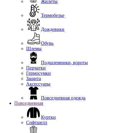
Жилеты
Термобелье
Дождевики
Обувь
Шлемы
Подшлемники, вороты
Перчатки
Гермосумки
Защита
Аксессуары
Повседневная одежда
Повседневная
Куртки
Софтшелл