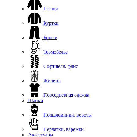
Плащи
Куртки
Брюки
Термобелье
Софтшелл, флис
Жилеты
Повседневная одежда
Шапки
Подшлемники, вороты
Перчатки, варежки
Аксессуары