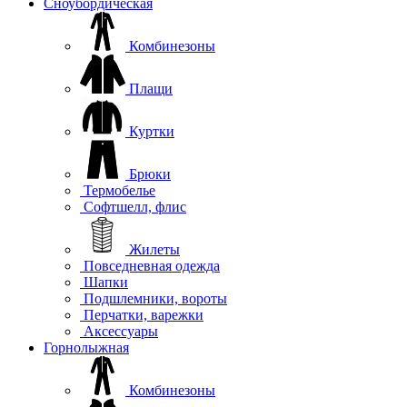
Сноубордическая
Комбинезоны
Плащи
Куртки
Брюки
Термобелье
Софтшелл, флис
Жилеты
Повседневная одежда
Шапки
Подшлемники, вороты
Перчатки, варежки
Аксессуары
Горнолыжная
Комбинезоны