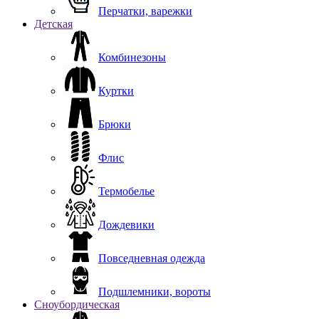
Перчатки, варежки
Детская
Комбинезоны
Куртки
Брюки
Флис
Термобелье
Дождевики
Повседневная одежда
Подшлемники, вороты
Сноубордическая