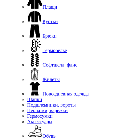
Плащи
Куртки
Брюки
Термобелье
Софтшелл, флис
Жилеты
Повседневная одежда
Шапки
Подшлемники, вороты
Перчатки, варежки
Гермосумки
Аксессуары
Обувь