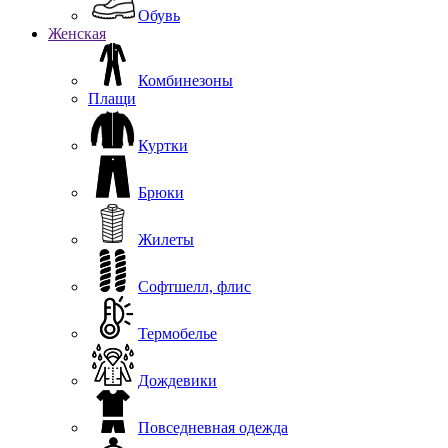
Обувь
Женская
Комбинезоны
Плащи
Куртки
Брюки
Жилеты
Софтшелл, флис
Термобелье
Дождевики
Повседневная одежда