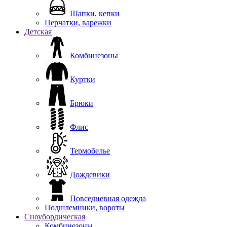
Шапки, кепки
Перчатки, варежки
Детская
Комбинезоны
Куртки
Брюки
Флис
Термобелье
Дождевики
Повседневная одежда
Подшлемники, вороты
Сноубордическая
Комбинезоны