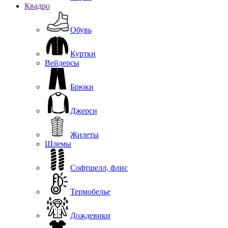
Квадро
Обувь
Куртки
Вейдерсы
Брюки
Джерси
Жилеты
Шлемы
Софтшелл, флис
Термобелье
Дождевики