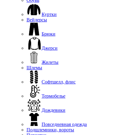
Обувь
Куртки
Вейдерсы
Брюки
Джерси
Жилеты
Шлемы
Софтшелл, флис
Термобелье
Дождевики
Повседневная одежда
Подшлемники, вороты