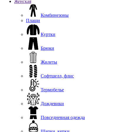
Женская
Комбинезоны
Плащи
Куртки
Брюки
Жилеты
Софтшелл, флис
Термобелье
Дождевики
Повседневная одежда
Шапки, кепки