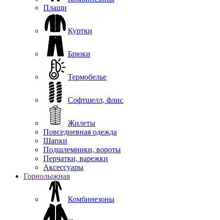
Плащи
Куртки
Брюки
Термобелье
Софтшелл, флис
Жилеты
Повседневная одежда
Шапки
Подшлемники, вороты
Перчатки, варежки
Аксессуары
Горнолыжная
Комбинезоны