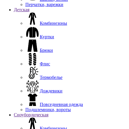
Перчатки, варежки
Детская
Комбинезоны
Куртки
Брюки
Флис
Термобелье
Дождевики
Повседневная одежда
Подшлемники, вороты
Сноубордическая
Комбинезоны