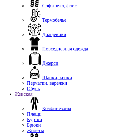
Софтшелл, флис
Термобелье
Дождевики
Повседневная одежда
Джерси
Шапки, кепки
Перчатки, варежки
Обувь
Женская
Комбинезоны
Плащи
Куртки
Брюки
Жилеты