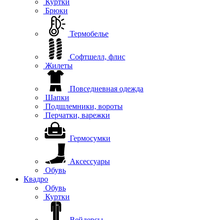
Куртки
Брюки
Термобелье
Софтшелл, флис
Жилеты
Повседневная одежда
Шапки
Подшлемники, вороты
Перчатки, варежки
Гермосумки
Аксессуары
Обувь
Квадро
Обувь
Куртки
Вейдерсы