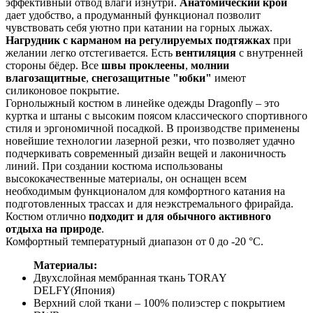
эффективный отвод влаги изнутри.
Анатомический крой
дает удобство, а продуманный функционал позволит
чувствовать себя уютно при катании на горных лыжах.
Нагрудник с карманом на регулируемых подтяжках
при
желании легко отстегивается. Есть
вентиляция
с внутренней
стороны бёдер. Все
швы проклеены
,
молнии
влагозащитные
,
снегозащитные "юбки"
имеют
силиконовое покрытие.
Горнолыжный костюм в линейке одежды Dragonfly – это
куртка и штаны с высоким поясом классического спортивного
стиля и эргономичной посадкой. В производстве применены
новейшие технологии лазерной резки, что позволяет удачно
подчеркивать современный дизайн вещей и лаконичность
линий. При создании костюма использованы
высококачественные материалы, он оснащен всем
необходимым функционалом для комфортного катания на
подготовленных трассах и для неэкстремального фрирайда.
Костюм отлично
подходит и для обычного активного
отдыха на природе
.
Комфортный температурный диапазон от 0 до -20 °С.
Материалы:
Двухслойная мембранная ткань TORAY
DELFY(Япония)
Верхний слой ткани – 100% полиэстер с покрытием