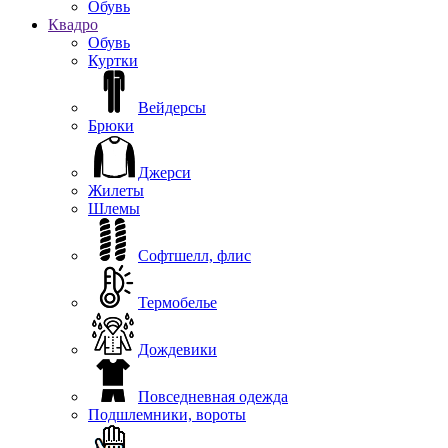
Обувь
Квадро
Обувь
Куртки
Вейдерсы
Брюки
Джерси
Жилеты
Шлемы
Софтшелл, флис
Термобелье
Дождевики
Повседневная одежда
Подшлемники, вороты