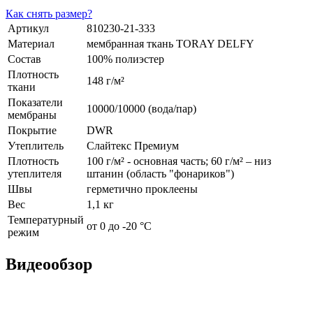
Как снять размер?
Артикул
810230-21-333
Материал
мембранная ткань TORAY DELFY
Состав
100% полиэстер
Плотность
148 г/м²
ткани
Показатели
10000/10000 (вода/пар)
мембраны
Покрытие
DWR
Утеплитель
Слайтекс Премиум
Плотность
100 г/м² - основная часть; 60 г/м² – низ
утеплителя
штанин (область "фонариков")
Швы
герметично проклеены
Вес
1,1 кг
Температурный
от 0 до -20 °С
режим
Видеообзор