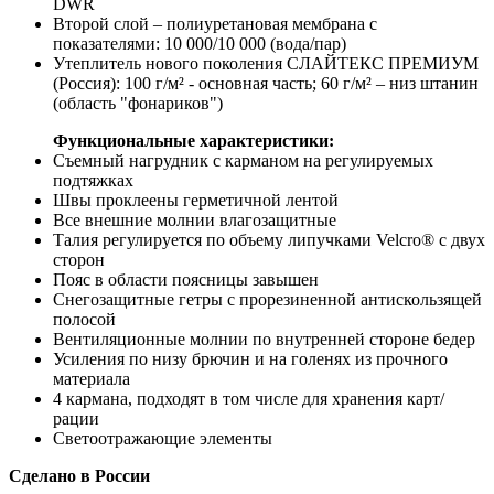
DWR
Второй слой – полиуретановая мембрана с
показателями: 10 000/10 000 (вода/пар)
Утеплитель нового поколения СЛАЙТЕКС ПРЕМИУМ
(Россия): 100 г/м² - основная часть; 60 г/м² – низ штанин
(область "фонариков")
Функциональные характеристики:
Съемный нагрудник с карманом на регулируемых
подтяжках
Швы проклеены герметичной лентой
Все внешние молнии влагозащитные
Талия регулируется по объему липучками Velcro® с двух
сторон
Пояс в области поясницы завышен
Снегозащитные гетры с прорезиненной антискользящей
полосой
Вентиляционные молнии по внутренней стороне бедер
Усиления по низу брючин и на голенях из прочного
материала
4 кармана, подходят в том числе для хранения карт/
рации
Светоотражающие элементы
Сделано в России