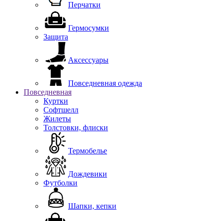
Перчатки
Гермосумки
Защита
Аксессуары
Повседневная одежда
Повседневная
Куртки
Софтшелл
Жилеты
Толстовки, флиски
Термобелье
Дождевики
Футболки
Шапки, кепки