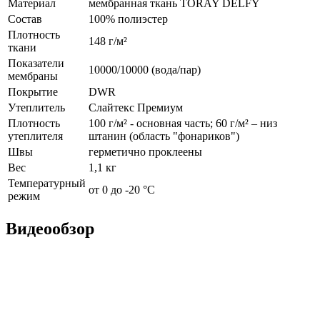
Материал
мембранная ткань TORAY DELFY
Состав
100% полиэстер
Плотность
148 г/м²
ткани
Показатели
10000/10000 (вода/пар)
мембраны
Покрытие
DWR
Утеплитель
Слайтекс Премиум
Плотность
100 г/м² - основная часть; 60 г/м² – низ
утеплителя
штанин (область "фонариков")
Швы
герметично проклеены
Вес
1,1 кг
Температурный
от 0 до -20 °С
режим
Видеообзор