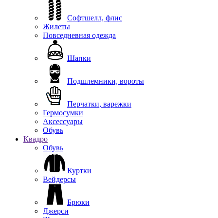
Софтшелл, флис
Жилеты
Повседневная одежда
Шапки
Подшлемники, вороты
Перчатки, варежки
Гермосумки
Аксессуары
Обувь
Квадро
Обувь
Куртки
Вейдерсы
Брюки
Джерси