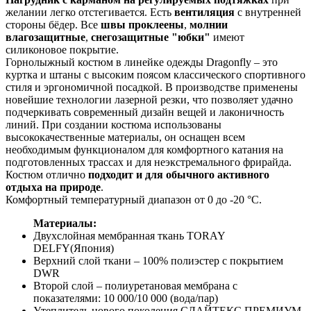
желании легко отстегивается. Есть
вентиляция
с внутренней
стороны бёдер. Все
швы проклеены
,
молнии
влагозащитные
,
снегозащитные "юбки"
имеют
силиконовое покрытие.
Горнолыжный костюм в линейке одежды Dragonfly – это
куртка и штаны с высоким поясом классического спортивного
стиля и эргономичной посадкой. В производстве применены
новейшие технологии лазерной резки, что позволяет удачно
подчеркивать современный дизайн вещей и лаконичность
линий. При создании костюма использованы
высококачественные материалы, он оснащен всем
необходимым функционалом для комфортного катания на
подготовленных трассах и для неэкстремального фрирайда.
Костюм отлично
подходит и для обычного активного
отдыха на природе
.
Комфортный температурный диапазон от 0 до -20 °С.
Материалы:
Двухслойная мембранная ткань TORAY
DELFY(Япония)
Верхний слой ткани – 100% полиэстер с покрытием
DWR
Второй слой – полиуретановая мембрана с
показателями: 10 000/10 000 (вода/пар)
Утеплитель нового поколения СЛАЙТЕКС ПРЕМИУМ