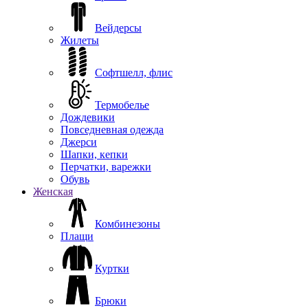
Вейдерсы
Жилеты
Софтшелл, флис
Термобелье
Дождевики
Повседневная одежда
Джерси
Шапки, кепки
Перчатки, варежки
Обувь
Женская
Комбинезоны
Плащи
Куртки
Брюки