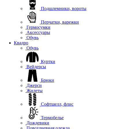
Подшлемники, вороты
Перчатки, варежки
Гермосумки
Аксессуары
Обувь
Квадро
Обувь
Куртки
Вейдерсы
Брюки
Джерси
Жилеты
Софтшелл, флис
Термобелье
Дождевики
Повседневная одежда