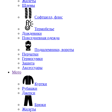
Жилеты
Шлемы
Софтшелл, флис
Термобелье
Дождевики
Повседневная одежда
Подшлемники, вороты
Перчатки
Гермосумки
Защита
Аксессуары
Мото
Куртки
Рубашки
Джерси
Брюки
Жилеты