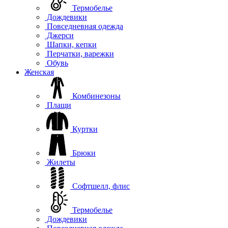
Термобелье
Дождевики
Повседневная одежда
Джерси
Шапки, кепки
Перчатки, варежки
Обувь
Женская
Комбинезоны
Плащи
Куртки
Брюки
Жилеты
Софтшелл, флис
Термобелье
Дождевики