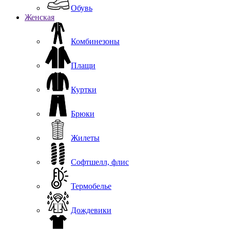
Обувь
Женская
Комбинезоны
Плащи
Куртки
Брюки
Жилеты
Софтшелл, флис
Термобелье
Дождевики