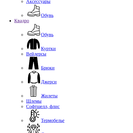
Аксессуары
Обувь
Квадро
Обувь
Куртки
Вейдерсы
Брюки
Джерси
Жилеты
Шлемы
Софтшелл, флис
Термобелье