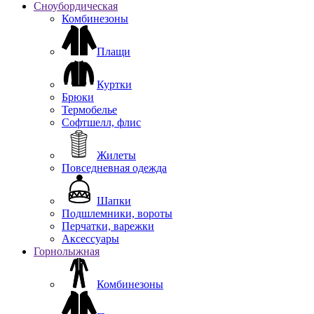
Сноубордическая
Комбинезоны
Плащи
Куртки
Брюки
Термобелье
Софтшелл, флис
Жилеты
Повседневная одежда
Шапки
Подшлемники, вороты
Перчатки, варежки
Аксессуары
Горнолыжная
Комбинезоны