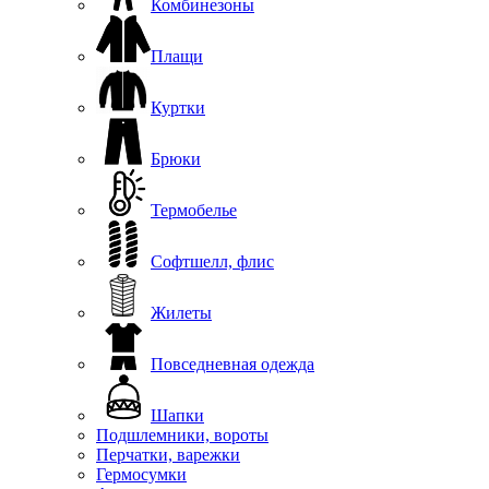
Комбинезоны
Плащи
Куртки
Брюки
Термобелье
Софтшелл, флис
Жилеты
Повседневная одежда
Шапки
Подшлемники, вороты
Перчатки, варежки
Гермосумки