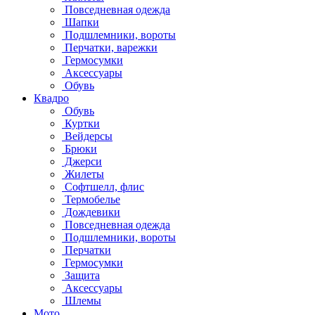
Повседневная одежда
Шапки
Подшлемники, вороты
Перчатки, варежки
Гермосумки
Аксессуары
Обувь
Квадро
Обувь
Куртки
Вейдерсы
Брюки
Джерси
Жилеты
Софтшелл, флис
Термобелье
Дождевики
Повседневная одежда
Подшлемники, вороты
Перчатки
Гермосумки
Защита
Аксессуары
Шлемы
Мото