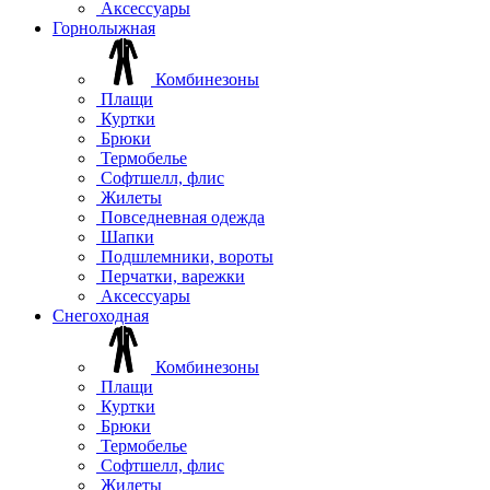
Аксессуары
Горнолыжная
Комбинезоны
Плащи
Куртки
Брюки
Термобелье
Софтшелл, флис
Жилеты
Повседневная одежда
Шапки
Подшлемники, вороты
Перчатки, варежки
Аксессуары
Снегоходная
Комбинезоны
Плащи
Куртки
Брюки
Термобелье
Софтшелл, флис
Жилеты