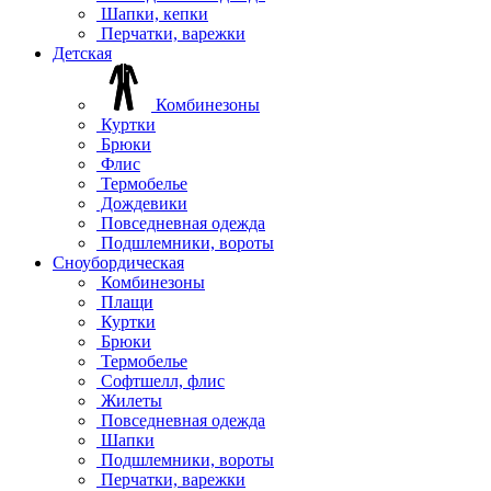
Шапки, кепки
Перчатки, варежки
Детская
Комбинезоны
Куртки
Брюки
Флис
Термобелье
Дождевики
Повседневная одежда
Подшлемники, вороты
Сноубордическая
Комбинезоны
Плащи
Куртки
Брюки
Термобелье
Софтшелл, флис
Жилеты
Повседневная одежда
Шапки
Подшлемники, вороты
Перчатки, варежки