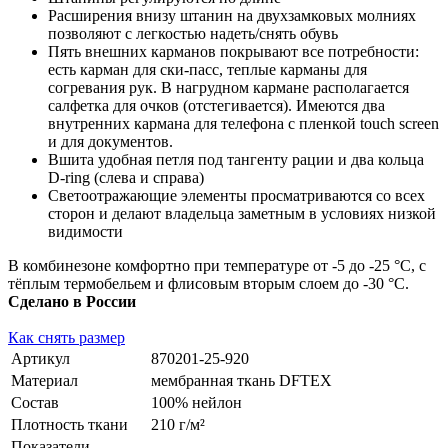
Расширения внизу штанин на двухзамковых молниях
позволяют с легкостью надеть/снять обувь
Пять внешних карманов покрывают все потребности:
есть карман для ски-пасс, теплые карманы для
согревания рук. В нагрудном кармане располагается
салфетка для очков (отстегивается). Имеются два
внутренних кармана для телефона с пленкой touch screen
и для документов.
Вшита удобная петля под тангенту рации и два кольца
D-ring (слева и справа)
Светоотражающие элементы просматриваются со всех
сторон и делают владельца заметным в условиях низкой
видимости
В комбинезоне комфортно при температуре от -5 до -25 °С, с
тёплым термобельем и флисовым вторым слоем до -30 °С.
Сделано в России
Как снять размер
Артикул
870201-25-920
Материал
мембранная ткань DFTEX
Состав
100% нейлон
Плотность ткани
210 г/м²
Показатели