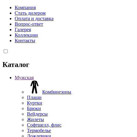
Компания
Стать дилером
Оплата и доставка
Вопрос-ответ
Галерея
Коллекции
Контакты
Каталог
Мужская
Комбинезоны
Плащи
Куртки
Брюки
Вейдерсы
Жилеты
Софтшелл, флис
Термобелье
Дождевики