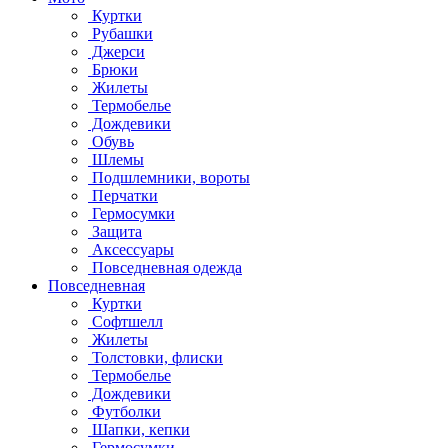
Куртки
Рубашки
Джерси
Брюки
Жилеты
Термобелье
Дождевики
Обувь
Шлемы
Подшлемники, вороты
Перчатки
Гермосумки
Защита
Аксессуары
Повседневная одежда
Повседневная
Куртки
Софтшелл
Жилеты
Толстовки, флиски
Термобелье
Дождевики
Футболки
Шапки, кепки
Гермосумки