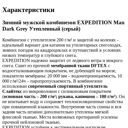
Характеристики
Зимний мужской комбинезон EXPEDITION Man
Dark Grey Утепленный (серый)
Комбинезон с утеплителем 200 г/м² и защитой на коленях -
идеальный вариант для катания на утилитарных снегоходах,
зимних поездок на квадроциклах и путешествий в условиях
низких температур и глубокого снега.
EXPEDITION надежно защитит от ледяного ветра и мокрого
снега. Сшит из прочной
мембранной ткани DFTEX
с
водоотталкивающим покрытием, не дубеющей на морозе,
показатели мембраны: 20 000 мм – водонепроницаемость, 10
000 г/м²/24ч – паропропускаемость. В комбинезоне
использован
современный спортивный утеплитель
Слайтекс
из микроволокон с силиконовым покрытием
(
основная часть – 200 г/м²; рукава, капюшон – 100 г/м²
). Он
не впитывает воду и сохраняет теплоизоляционные свойства
при повышенной влажности. Внутренняя часть спины и вся
задняя часть штанин дополнительно утеплены мягкой
флисовой тканью. Места возможных протираний усилены
прочной нейлоновой тканью.
EXPEDITION устойчив к экстремальным нагрузкам.