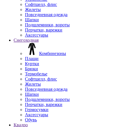
Софтшелл, флис
Жилеты
Повседневная одежда
Шапки
Подшлемники, вороты
Перчатки, варежки
Аксессуары
Снегоходная
Комбинезоны
Плащи
Куртки
Брюки
Термобелье
Софтшелл, флис
Жилеты
Повседневная одежда
Шапки
Подшлемники, вороты
Перчатки, варежки
Гермосумки
Аксессуары
Обувь
Квадро