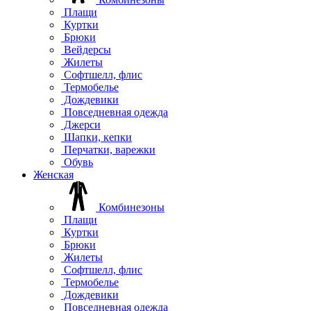
Плащи
Куртки
Брюки
Вейдерсы
Жилеты
Софтшелл, флис
Термобелье
Дождевики
Повседневная одежда
Джерси
Шапки, кепки
Перчатки, варежки
Обувь
Женская
Комбинезоны
Плащи
Куртки
Брюки
Жилеты
Софтшелл, флис
Термобелье
Дождевики
Повседневная одежда