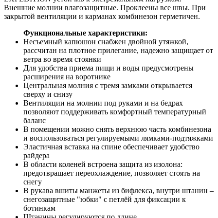
Внешние молнии влагозащитные. Проклеены все швы. При
закрытой вентиляции и карманах комбинезон герметичен.
Функциональные характеристики:
Несъемный капюшон снабжен двойной утяжкой,
рассчитан на плотное прилегание, надежно защищает от
ветра во время стоянки
Для удобства приема пищи и воды предусмотрены
расширения на воротнике
Центральная молния с тремя замками открывается
сверху и снизу
Вентиляции на молнии под руками и на бедрах
позволяют поддерживать комфортный температурный
баланс
В помещении можно снять верхнюю часть комбинезона
и воспользоваться регулируемыми лямками-подтяжками
Эластичная вставка на спине обеспечивает удобство
райдера
В области коленей встроена защита из изолона:
предотвращает переохлаждение, позволяет стоять на
снегу
В рукава вшиты манжеты из бифлекса, внутри штанин –
снегозащитные "юбки" с петлёй для фиксации к
ботинкам
Штанины регулируются по длине