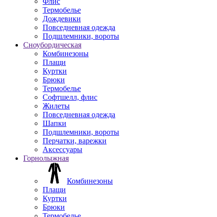
Флис
Термобелье
Дождевики
Повседневная одежда
Подшлемники, вороты
Сноубордическая
Комбинезоны
Плащи
Куртки
Брюки
Термобелье
Софтшелл, флис
Жилеты
Повседневная одежда
Шапки
Подшлемники, вороты
Перчатки, варежки
Аксессуары
Горнолыжная
Комбинезоны
Плащи
Куртки
Брюки
Термобелье