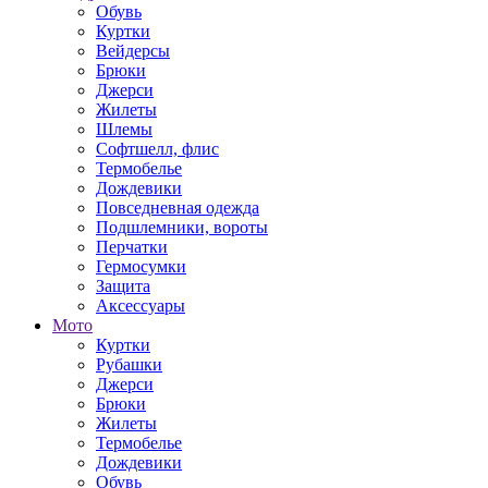
Обувь
Куртки
Вейдерсы
Брюки
Джерси
Жилеты
Шлемы
Софтшелл, флис
Термобелье
Дождевики
Повседневная одежда
Подшлемники, вороты
Перчатки
Гермосумки
Защита
Аксессуары
Мото
Куртки
Рубашки
Джерси
Брюки
Жилеты
Термобелье
Дождевики
Обувь