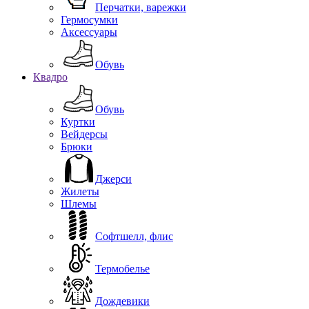
Перчатки, варежки
Гермосумки
Аксессуары
Обувь
Квадро
Обувь
Куртки
Вейдерсы
Брюки
Джерси
Жилеты
Шлемы
Софтшелл, флис
Термобелье
Дождевики