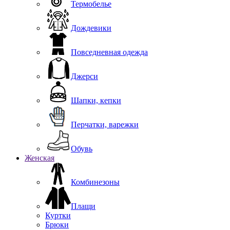
Термобелье
Дождевики
Повседневная одежда
Джерси
Шапки, кепки
Перчатки, варежки
Обувь
Женская
Комбинезоны
Плащи
Куртки
Брюки