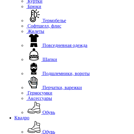
Куртки
Брюки
Термобелье
Софтшелл, флис
Жилеты
Повседневная одежда
Шапки
Подшлемники, вороты
Перчатки, варежки
Гермосумки
Аксессуары
Обувь
Квадро
Обувь