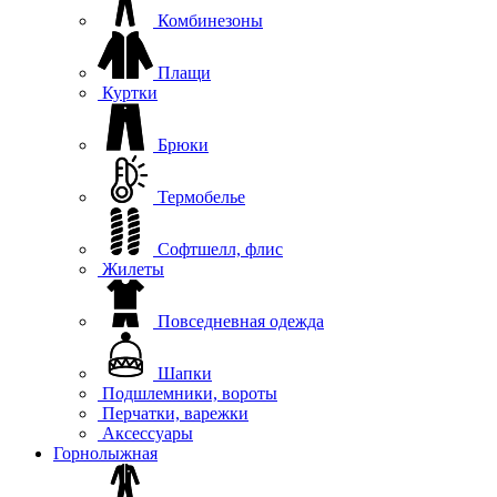
Комбинезоны
Плащи
Куртки
Брюки
Термобелье
Софтшелл, флис
Жилеты
Повседневная одежда
Шапки
Подшлемники, вороты
Перчатки, варежки
Аксессуары
Горнолыжная