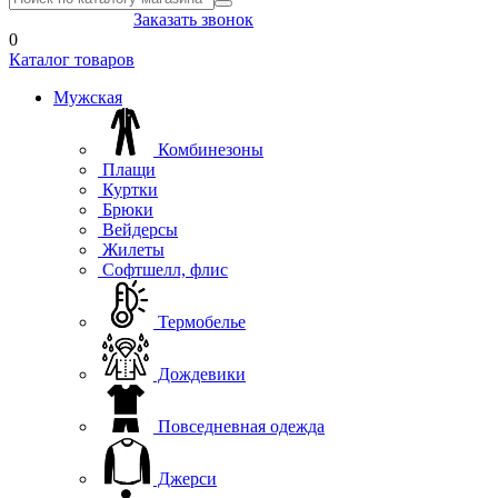
8(804) 333-85-33
Заказать звонок
0
Каталог товаров
Мужская
Комбинезоны
Плащи
Куртки
Брюки
Вейдерсы
Жилеты
Софтшелл, флис
Термобелье
Дождевики
Повседневная одежда
Джерси