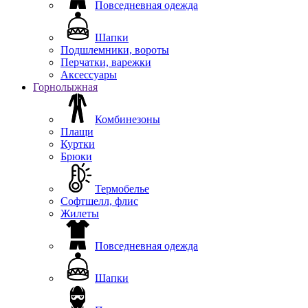
Повседневная одежда
Шапки
Подшлемники, вороты
Перчатки, варежки
Аксессуары
Горнолыжная
Комбинезоны
Плащи
Куртки
Брюки
Термобелье
Софтшелл, флис
Жилеты
Повседневная одежда
Шапки