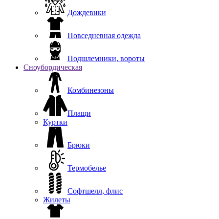
Дождевики
Повседневная одежда
Подшлемники, вороты
Сноубордическая
Комбинезоны
Плащи
Куртки
Брюки
Термобелье
Софтшелл, флис
Жилеты