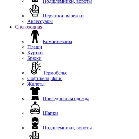
Подшлемники, вороты
Перчатки, варежки
Аксессуары
Снегоходная
Комбинезоны
Плащи
Куртки
Брюки
Термобелье
Софтшелл, флис
Жилеты
Повседневная одежда
Шапки
Подшлемники, вороты