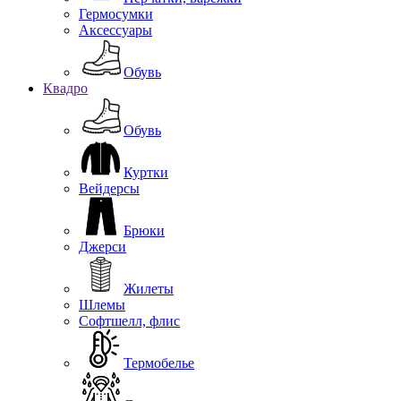
Гермосумки
Аксессуары
Обувь
Квадро
Обувь
Куртки
Вейдерсы
Брюки
Джерси
Жилеты
Шлемы
Софтшелл, флис
Термобелье