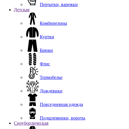
Перчатки, варежки
Детская
Комбинезоны
Куртки
Брюки
Флис
Термобелье
Дождевики
Повседневная одежда
Подшлемники, вороты
Сноубордическая