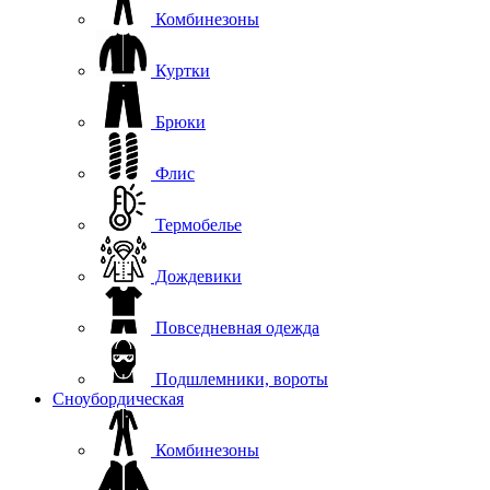
Комбинезоны
Куртки
Брюки
Флис
Термобелье
Дождевики
Повседневная одежда
Подшлемники, вороты
Сноубордическая
Комбинезоны