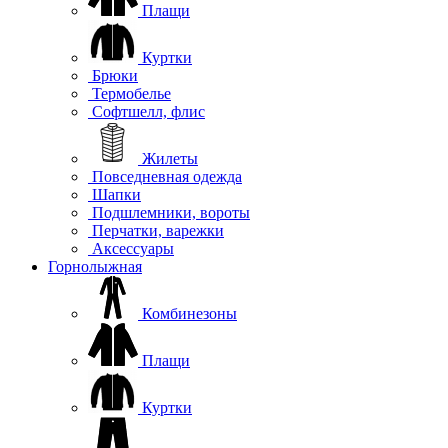
Плащи
Куртки
Брюки
Термобелье
Софтшелл, флис
Жилеты
Повседневная одежда
Шапки
Подшлемники, вороты
Перчатки, варежки
Аксессуары
Горнолыжная
Комбинезоны
Плащи
Куртки