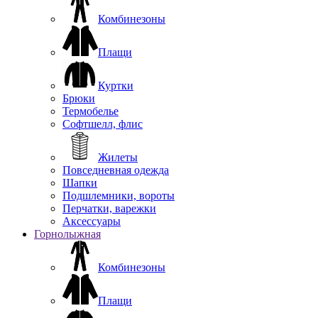
Комбинезоны
Плащи
Куртки
Брюки
Термобелье
Софтшелл, флис
Жилеты
Повседневная одежда
Шапки
Подшлемники, вороты
Перчатки, варежки
Аксессуары
Горнолыжная
Комбинезоны
Плащи