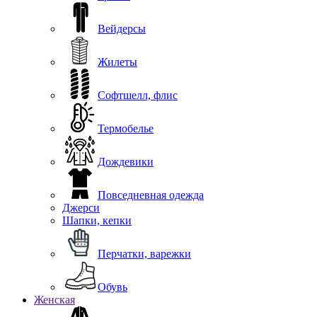
Вейдерсы
Жилеты
Софтшелл, флис
Термобелье
Дождевики
Повседневная одежда
Джерси
Шапки, кепки
Перчатки, варежки
Обувь
Женская