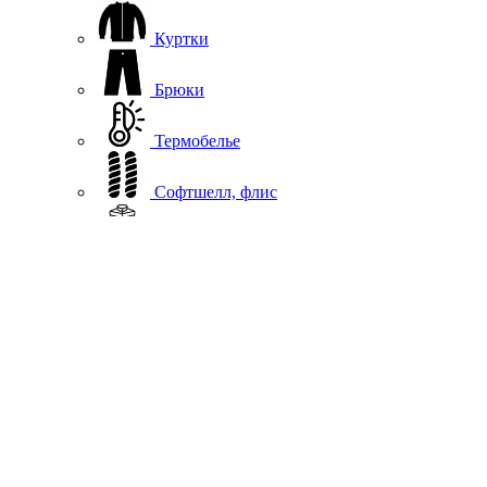
Куртки
Брюки
Термобелье
Софтшелл, флис
Жилеты
Повседневная одежда
Шапки
Подшлемники, вороты
Перчатки, варежки
Гермосумки
Аксессуары