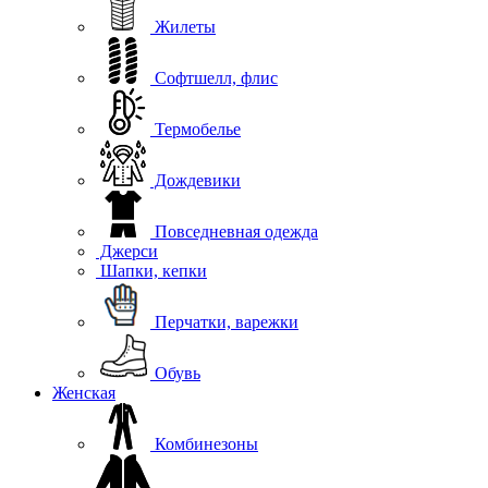
Жилеты
Софтшелл, флис
Термобелье
Дождевики
Повседневная одежда
Джерси
Шапки, кепки
Перчатки, варежки
Обувь
Женская
Комбинезоны