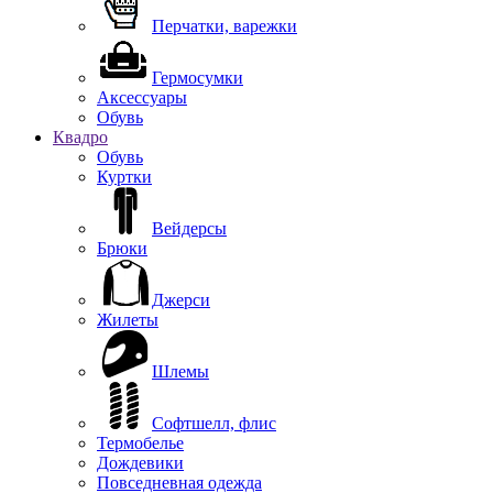
Перчатки, варежки
Гермосумки
Аксессуары
Обувь
Квадро
Обувь
Куртки
Вейдерсы
Брюки
Джерси
Жилеты
Шлемы
Софтшелл, флис
Термобелье
Дождевики
Повседневная одежда