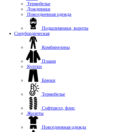
Термобелье
Дождевики
Повседневная одежда
Подшлемники, вороты
Сноубордическая
Комбинезоны
Плащи
Куртки
Брюки
Термобелье
Софтшелл, флис
Жилеты
Повседневная одежда