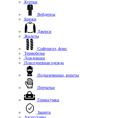
Куртки
Вейдерсы
Брюки
Джерси
Жилеты
Софтшелл, флис
Термобелье
Дождевики
Повседневная одежда
Подшлемники, вороты
Перчатки
Гермосумки
Защита
Аксессуары