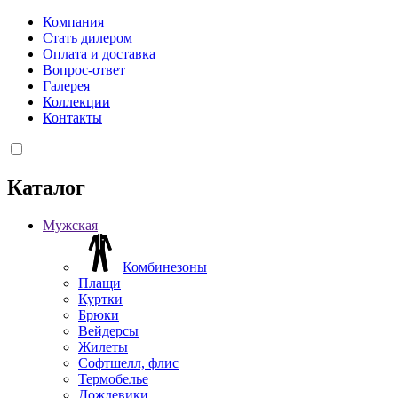
Компания
Стать дилером
Оплата и доставка
Вопрос-ответ
Галерея
Коллекции
Контакты
Каталог
Мужская
Комбинезоны
Плащи
Куртки
Брюки
Вейдерсы
Жилеты
Софтшелл, флис
Термобелье
Дождевики