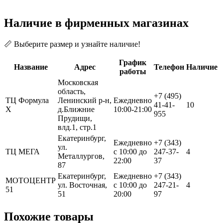
Наличие в фирменных магазинах
📏 Выберите размер и узнайте наличие!
График
Название
Адрес
Телефон
Наличие
работы
Московская
область,
+7 (495)
ТЦ Формула
Ленинский р-н,
Ежедневно
41-41-
10
Х
д.Ближние
10:00-21:00
955
Прудищи,
влд.1, стр.1
Екатеринбург,
Ежедневно
+7 (343)
ул.
ТЦ МЕГА
с 10:00 до
247-37-
4
Металлургов,
22:00
37
87
Екатеринбург,
Ежедневно
+7 (343)
МОТОЦЕНТР
ул. Восточная,
с 10:00 до
247-21-
4
51
51
20:00
97
Похожие товары