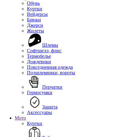
Обувь
Куртки
Вейдерсы
Брюки
Джерси
Жилеты
Шлемы
Софтшелл, флис
Термобелье
Дождевики
Повседневная одежда
Подшлемники, вороты
Перчатки
Гермосумки
Защита
Аксессуары
Мото
Куртки