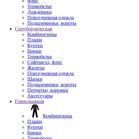
Флис
Термобелье
Дождевики
Повседневная одежда
Подшлемники, вороты
Сноубордическая
Комбинезоны
Плащи
Куртки
Брюки
Термобелье
Софтшелл, флис
Жилеты
Повседневная одежда
Шапки
Подшлемники, вороты
Перчатки, варежки
Аксессуары
Горнолыжная
Комбинезоны
Плащи
Куртки
Брюки
Термобелье