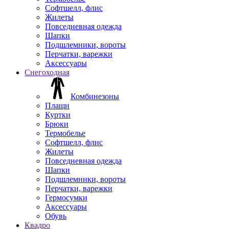
Софтшелл, флис
Жилеты
Повседневная одежда
Шапки
Подшлемники, вороты
Перчатки, варежки
Аксессуары
Снегоходная
Комбинезоны
Плащи
Куртки
Брюки
Термобелье
Софтшелл, флис
Жилеты
Повседневная одежда
Шапки
Подшлемники, вороты
Перчатки, варежки
Гермосумки
Аксессуары
Обувь
Квадро