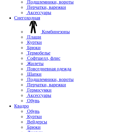
Подшлемники, вороты
Перчатки, варежки
Аксессуары
Снегоходная
Комбинезоны
Плащи
Куртки
Брюки
Термобелье
Софтшелл, флис
Жилеты
Повседневная одежда
Шапки
Подшлемники, вороты
Перчатки, варежки
Гермосумки
Аксессуары
Обувь
Квадро
Обувь
Куртки
Вейдерсы
Брюки