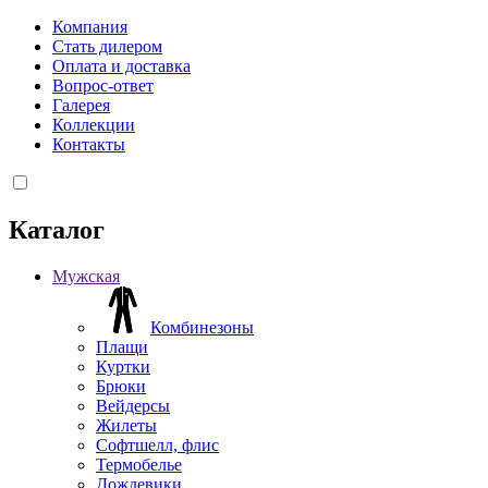
Компания
Стать дилером
Оплата и доставка
Вопрос-ответ
Галерея
Коллекции
Контакты
Каталог
Мужская
Комбинезоны
Плащи
Куртки
Брюки
Вейдерсы
Жилеты
Софтшелл, флис
Термобелье
Дождевики