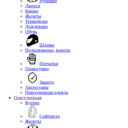
Рубашки
Джерси
Брюки
Жилеты
Термобелье
Дождевики
Обувь
Шлемы
Подшлемники, вороты
Перчатки
Гермосумки
Защита
Аксессуары
Повседневная одежда
Повседневная
Куртки
Софтшелл
Жилеты