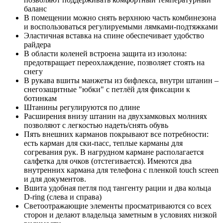
баланс
В помещении можно снять верхнюю часть комбинезона
и воспользоваться регулируемыми лямками-подтяжками
Эластичная вставка на спине обеспечивает удобство
райдера
В области коленей встроена защита из изолона:
предотвращает переохлаждение, позволяет стоять на
снегу
В рукава вшиты манжеты из бифлекса, внутри штанин –
снегозащитные "юбки" с петлёй для фиксации к
ботинкам
Штанины регулируются по длине
Расширения внизу штанин на двухзамковых молниях
позволяют с легкостью надеть/снять обувь
Пять внешних карманов покрывают все потребности:
есть карман для ски-пасс, теплые карманы для
согревания рук. В нагрудном кармане располагается
салфетка для очков (отстегивается). Имеются два
внутренних кармана для телефона с пленкой touch screen
и для документов.
Вшита удобная петля под тангенту рации и два кольца
D-ring (слева и справа)
Светоотражающие элементы просматриваются со всех
сторон и делают владельца заметным в условиях низкой