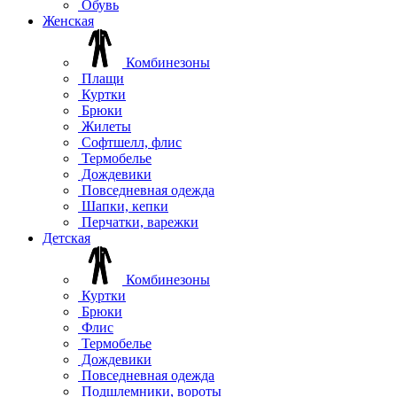
Обувь
Женская
Комбинезоны
Плащи
Куртки
Брюки
Жилеты
Софтшелл, флис
Термобелье
Дождевики
Повседневная одежда
Шапки, кепки
Перчатки, варежки
Детская
Комбинезоны
Куртки
Брюки
Флис
Термобелье
Дождевики
Повседневная одежда
Подшлемники, вороты