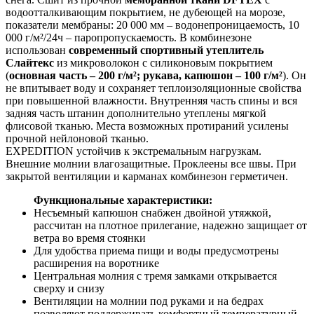
водоотталкивающим покрытием, не дубеющей на морозе,
показатели мембраны: 20 000 мм – водонепроницаемость, 10
000 г/м²/24ч – паропропускаемость. В комбинезоне
использован
современный спортивный утеплитель
Слайтекс
из микроволокон с силиконовым покрытием
(
основная часть – 200 г/м²; рукава, капюшон – 100 г/м²
). Он
не впитывает воду и сохраняет теплоизоляционные свойства
при повышенной влажности. Внутренняя часть спины и вся
задняя часть штанин дополнительно утеплены мягкой
флисовой тканью. Места возможных протираний усилены
прочной нейлоновой тканью.
EXPEDITION устойчив к экстремальным нагрузкам.
Внешние молнии влагозащитные. Проклеены все швы. При
закрытой вентиляции и карманах комбинезон герметичен.
Функциональные характеристики:
Несъемный капюшон снабжен двойной утяжкой,
рассчитан на плотное прилегание, надежно защищает от
ветра во время стоянки
Для удобства приема пищи и воды предусмотрены
расширения на воротнике
Центральная молния с тремя замками открывается
сверху и снизу
Вентиляции на молнии под руками и на бедрах
позволяют поддерживать комфортный температурный