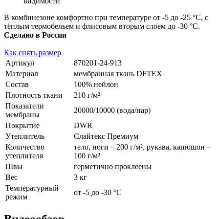
видимости
В комбинезоне комфортно при температуре от -5 до -25 °С, с
тёплым термобельем и флисовым вторым слоем до -30 °С.
Сделано в России
Как снять размер
Артикул
870201-24-913
Материал
мембранная ткань DFTEX
Состав
100% нейлон
Плотность ткани
210 г/м²
Показатели
20000/10000 (вода/пар)
мембраны
Покрытие
DWR
Утеплитель
Слайтекс Премиум
Количество
тело, ноги – 200 г/м², рукава, капюшон –
утеплителя
100 г/м²
Швы
герметично проклеены
Вес
3 кг
Температурный
от -5 до -30 °С
режим
Видеообзор