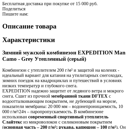
Бесплатная доставка при покупке от 15 000 руб.
Поделиться
Пишите нам:
Описание товара
Характеристики
Зимний мужской комбинезон EXPEDITION Man
Camo - Grey Утепленный (серый)
Комбинезон с утеплителем 200 г/м² и защитой на коленях -
идеальный вариант для катания на утилитарных снегоходах,
зимних поездок на квадроциклах и путешествий в условиях
низких температур и глубокого снега.
EXPEDITION надежно защитит от ледяного ветра и мокрого
снега. Сшит из прочной
мембранной ткани DFTEX
с
водоотталкивающим покрытием, не дубеющей на морозе,
показатели мембраны: 20 000 мм – водонепроницаемость, 10
000 г/м²/24ч – паропропускаемость. В комбинезоне
использован
современный спортивный утеплитель
Слайтекс
из микроволокон с силиконовым покрытием
(
основная часть – 200 г/м²; рукава, капюшон – 100 г/м²
). Он