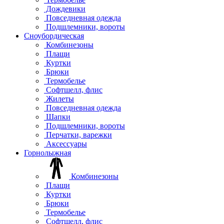
Дождевики
Повседневная одежда
Подшлемники, вороты
Сноубордическая
Комбинезоны
Плащи
Куртки
Брюки
Термобелье
Софтшелл, флис
Жилеты
Повседневная одежда
Шапки
Подшлемники, вороты
Перчатки, варежки
Аксессуары
Горнолыжная
Комбинезоны
Плащи
Куртки
Брюки
Термобелье
Софтшелл, флис