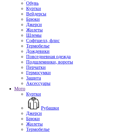
Обувь
Куртки
Вейдерсы
Брюки
Джерси
Жилеты
Шлемы
Софтшелл, флис
Термобелье
Дождевики
Повседневная одежда
Подшлемники, вороты
Перчатки
Гермосумки
Защита
Аксессуары
Мото
Куртки
Рубашки
Джерси
Брюки
Жилеты
Термобелье