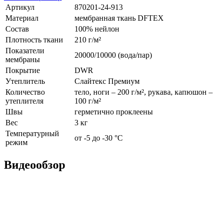
Артикул
870201-24-913
Материал
мембранная ткань DFTEX
Состав
100% нейлон
Плотность ткани
210 г/м²
Показатели
20000/10000 (вода/пар)
мембраны
Покрытие
DWR
Утеплитель
Слайтекс Премиум
Количество
тело, ноги – 200 г/м², рукава, капюшон –
утеплителя
100 г/м²
Швы
герметично проклеены
Вес
3 кг
Температурный
от -5 до -30 °С
режим
Видеообзор