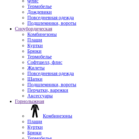
Флис
Термобелье
Дождевики
Повседневная одежда
Подшлемники, вороты
Сноубордическая
Комбинезоны
Плащи
Куртки
Брюки
Термобелье
Софтшелл, флис
Жилеты
Повседневная одежда
Шапки
Подшлемники, вороты
Перчатки, варежки
Аксессуары
Горнолыжная
Комбинезоны
Плащи
Куртки
Брюки
Термобелье