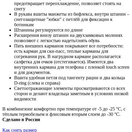
предотвращает переохлаждение, позволяет стоять на
снегу
В рукава вшиты манжеты из бифлекса, внутри штанин –
снегозащитные "юбки" с петлёй для фиксации к
ботинкам
Штанины регулируются по длине
Расширения внизу штанин на двухзамковых молниях
позволяют с легкостью надеть/снять обувь
Пять внешних карманов покрывают все потребности:
есть карман для ски-пасс, теплые карманы для
согревания рук. В нагрудном кармане располагается
салфетка для очков (отстегивается). Имеются два
внутренних кармана для телефона с пленкой touch screen
и для документов.
Вшита удобная петля под тангенту рации и два кольца
D-ring (слева и справа)
Светоотражающие элементы просматриваются со всех
сторон и делают владельца заметным в условиях низкой
видимости
В комбинезоне комфортно при температуре от -5 до -25 °С, с
тёплым термобельем и флисовым вторым слоем до -30 °С.
Сделано в России
Как снять размер