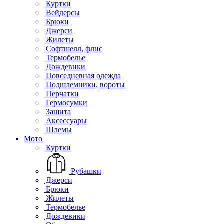
Куртки
Вейдерсы
Брюки
Джерси
Жилеты
Софтшелл, флис
Термобелье
Дождевики
Повседневная одежда
Подшлемники, вороты
Перчатки
Гермосумки
Защита
Аксессуары
Шлемы
Мото
Куртки
Рубашки
Джерси
Брюки
Жилеты
Термобелье
Дождевики