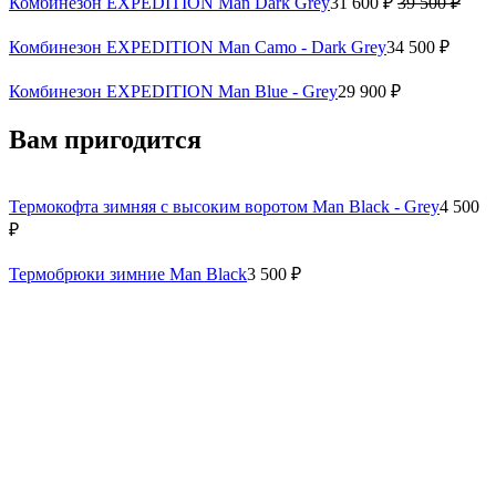
Комбинезон EXPEDITION Man Dark Grey
31 600 ₽
39 500 ₽
Комбинезон EXPEDITION Man Camo - Dark Grey
34 500 ₽
Комбинезон EXPEDITION Man Blue - Grey
29 900 ₽
Вам пригодится
Термокофта зимняя с высоким воротом Man Black - Grey
4 500
₽
Термобрюки зимние Man Black
3 500 ₽
Полукомбинезон утеплённый DF Grey
3 840 ₽
6 400 ₽
Варежки снегоходные DF SNOWMOBILE MITTENS
Grey
2 700 ₽
4 500 ₽
Подшлемник Маунтин Proff
3 600 ₽
4 500 ₽
34 500 ₽
11 500 ₽
× 3 мес