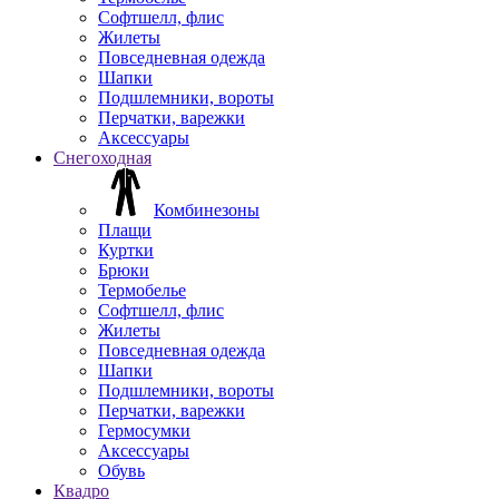
Софтшелл, флис
Жилеты
Повседневная одежда
Шапки
Подшлемники, вороты
Перчатки, варежки
Аксессуары
Снегоходная
Комбинезоны
Плащи
Куртки
Брюки
Термобелье
Софтшелл, флис
Жилеты
Повседневная одежда
Шапки
Подшлемники, вороты
Перчатки, варежки
Гермосумки
Аксессуары
Обувь
Квадро