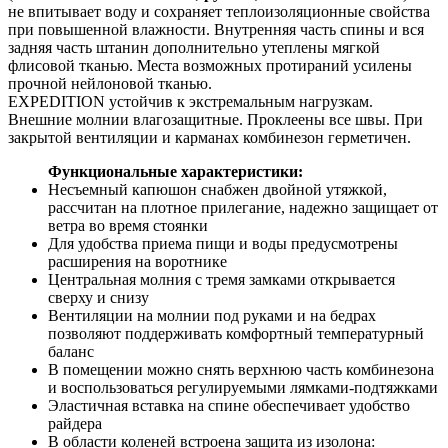
не впитывает воду и сохраняет теплоизоляционные свойства
при повышенной влажности. Внутренняя часть спины и вся
задняя часть штанин дополнительно утеплены мягкой
флисовой тканью. Места возможных протираний усилены
прочной нейлоновой тканью.
EXPEDITION устойчив к экстремальным нагрузкам.
Внешние молнии влагозащитные. Проклеены все швы. При
закрытой вентиляции и карманах комбинезон герметичен.
Функциональные характеристики:
Несъемный капюшон снабжен двойной утяжкой,
рассчитан на плотное прилегание, надежно защищает от
ветра во время стоянки
Для удобства приема пищи и воды предусмотрены
расширения на воротнике
Центральная молния с тремя замками открывается
сверху и снизу
Вентиляции на молнии под руками и на бедрах
позволяют поддерживать комфортный температурный
баланс
В помещении можно снять верхнюю часть комбинезона
и воспользоваться регулируемыми лямками-подтяжками
Эластичная вставка на спине обеспечивает удобство
райдера
В области коленей встроена защита из изолона: