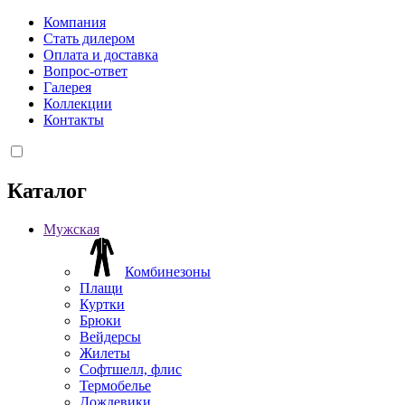
Компания
Стать дилером
Оплата и доставка
Вопрос-ответ
Галерея
Коллекции
Контакты
Каталог
Мужская
Комбинезоны
Плащи
Куртки
Брюки
Вейдерсы
Жилеты
Софтшелл, флис
Термобелье
Дождевики