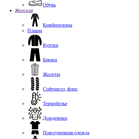
Обувь
Женская
Комбинезоны
Плащи
Куртки
Брюки
Жилеты
Софтшелл, флис
Термобелье
Дождевики
Повседневная одежда