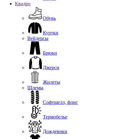
Квадро
Обувь
Куртки
Вейдерсы
Брюки
Джерси
Жилеты
Шлемы
Софтшелл, флис
Термобелье
Дождевики