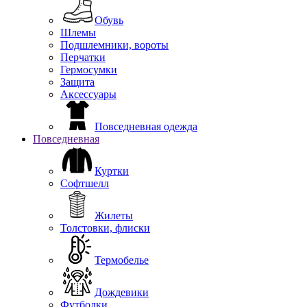
Обувь
Шлемы
Подшлемники, вороты
Перчатки
Гермосумки
Защита
Аксессуары
Повседневная одежда
Повседневная
Куртки
Софтшелл
Жилеты
Толстовки, флиски
Термобелье
Дождевики
Футболки