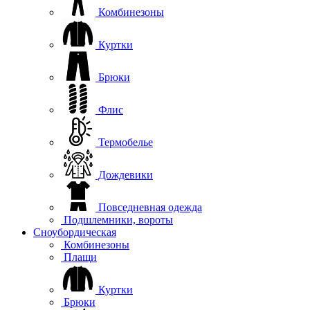
Комбинезоны
Куртки
Брюки
Флис
Термобелье
Дождевики
Повседневная одежда
Подшлемники, вороты
Сноубордическая
Комбинезоны
Плащи
Куртки
Брюки