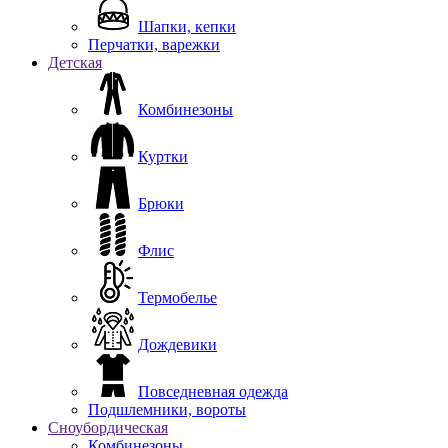
Шапки, кепки
Перчатки, варежки
Детская
Комбинезоны
Куртки
Брюки
Флис
Термобелье
Дождевики
Повседневная одежда
Подшлемники, вороты
Сноубордическая
Комбинезоны