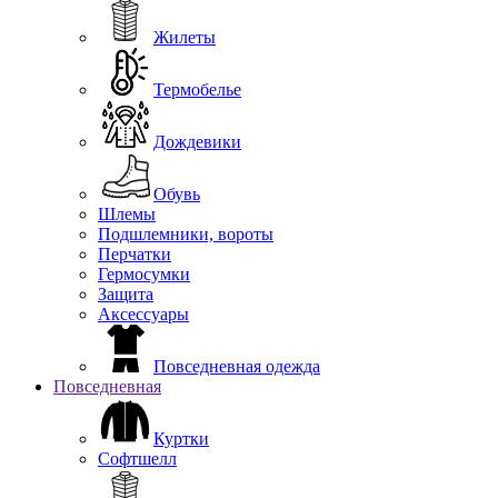
Жилеты
Термобелье
Дождевики
Обувь
Шлемы
Подшлемники, вороты
Перчатки
Гермосумки
Защита
Аксессуары
Повседневная одежда
Повседневная
Куртки
Софтшелл