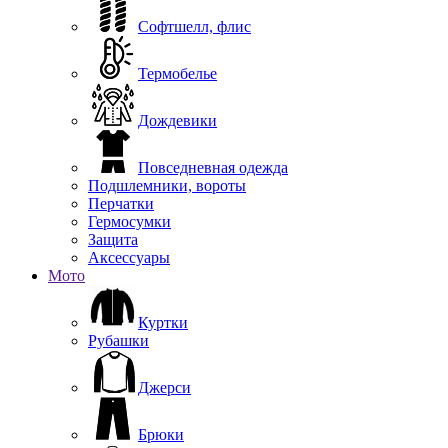
Софтшелл, флис
Термобелье
Дождевики
Повседневная одежда
Подшлемники, вороты
Перчатки
Гермосумки
Защита
Аксессуары
Мото
Куртки
Рубашки
Джерси
Брюки