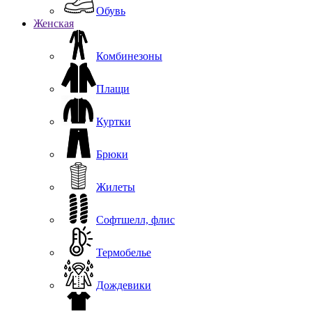
Обувь
Женская
Комбинезоны
Плащи
Куртки
Брюки
Жилеты
Софтшелл, флис
Термобелье
Дождевики