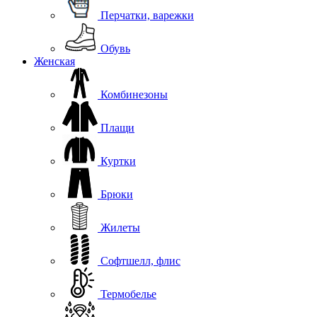
Перчатки, варежки
Обувь
Женская
Комбинезоны
Плащи
Куртки
Брюки
Жилеты
Софтшелл, флис
Термобелье