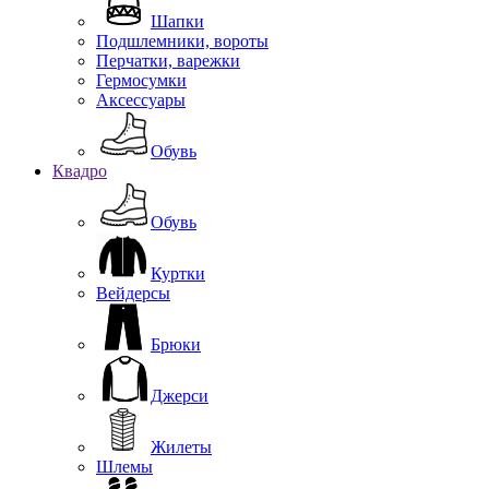
Шапки
Подшлемники, вороты
Перчатки, варежки
Гермосумки
Аксессуары
Обувь
Квадро
Обувь
Куртки
Вейдерсы
Брюки
Джерси
Жилеты
Шлемы