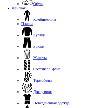
Обувь
Женская
Комбинезоны
Плащи
Куртки
Брюки
Жилеты
Софтшелл, флис
Термобелье
Дождевики
Повседневная одежда