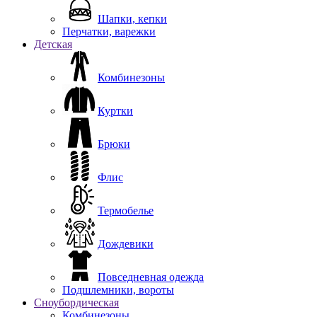
Шапки, кепки
Перчатки, варежки
Детская
Комбинезоны
Куртки
Брюки
Флис
Термобелье
Дождевики
Повседневная одежда
Подшлемники, вороты
Сноубордическая
Комбинезоны