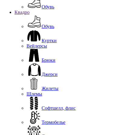
Обувь
Квадро
Обувь
Куртки
Вейдерсы
Брюки
Джерси
Жилеты
Шлемы
Софтшелл, флис
Термобелье