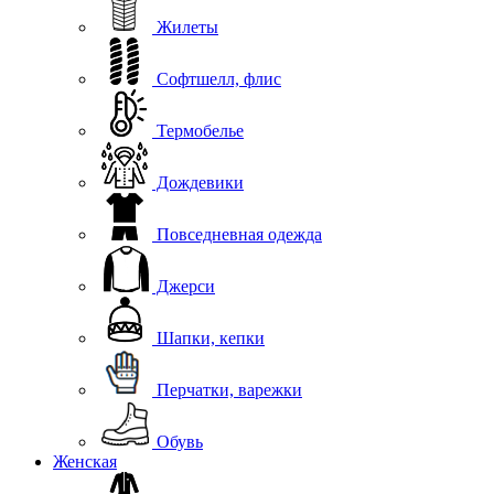
Жилеты
Софтшелл, флис
Термобелье
Дождевики
Повседневная одежда
Джерси
Шапки, кепки
Перчатки, варежки
Обувь
Женская