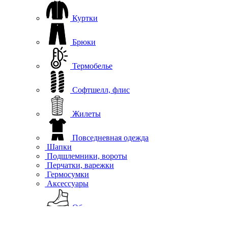
Куртки
Брюки
Термобелье
Софтшелл, флис
Жилеты
Повседневная одежда
Шапки
Подшлемники, вороты
Перчатки, варежки
Гермосумки
Аксессуары
Обувь
Квадро