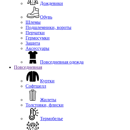
Дождевики
Обувь
Шлемы
Подшлемники, вороты
Перчатки
Гермосумки
Защита
Аксессуары
Повседневная одежда
Повседневная
Куртки
Софтшелл
Жилеты
Толстовки, флиски
Термобелье