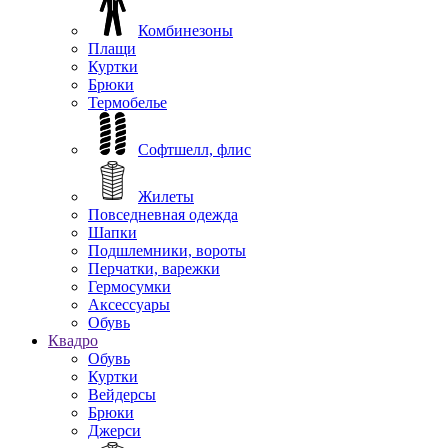
Комбинезоны
Плащи
Куртки
Брюки
Термобелье
Софтшелл, флис
Жилеты
Повседневная одежда
Шапки
Подшлемники, вороты
Перчатки, варежки
Гермосумки
Аксессуары
Обувь
Квадро
Обувь
Куртки
Вейдерсы
Брюки
Джерси