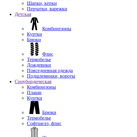
Шапки, кепки
Перчатки, варежки
Детская
Комбинезоны
Куртки
Брюки
Флис
Термобелье
Дождевики
Повседневная одежда
Подшлемники, вороты
Сноубордическая
Комбинезоны
Плащи
Куртки
Брюки
Термобелье
Софтшелл, флис