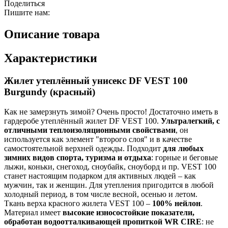
Поделиться
Пишите нам:
Описание товара
Характеристики
Жилет утеплённый унисекс DF VEST 100
Burgundy (красный)
Как не замерзнуть зимой? Очень просто! Достаточно иметь в
гардеробе утеплённый жилет DF VEST 100.
Ультралегкий, с
отличными теплоизоляционными свойствами
, он
используется как элемент "второго слоя" и в качестве
самостоятельной верхней одежды. Подходит
для любых
зимних видов спорта, туризма и отдыха
: горные и беговые
лыжи, коньки, снегоход, сноубайк, сноуборд и пр. VEST 100
станет настоящим подарком для активных людей – как
мужчин, так и женщин. Для утепления пригодится в любой
холодный период, в том числе весной, осенью и летом.
Ткань верха красного жилета VEST 100 –
100% нейлон
.
Материал имеет
высокие износостойкие показатели,
обработан водоотталкивающей пропиткой WR CIRE
: не