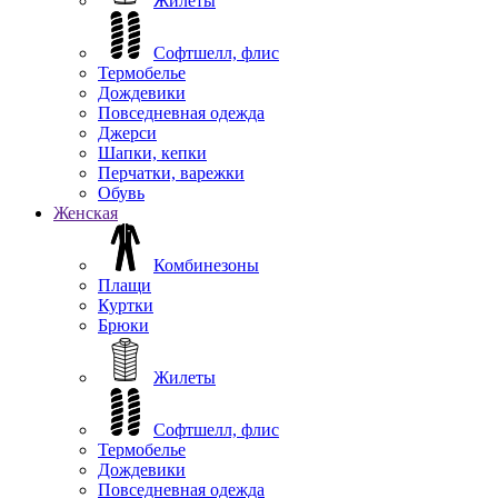
Жилеты
Софтшелл, флис
Термобелье
Дождевики
Повседневная одежда
Джерси
Шапки, кепки
Перчатки, варежки
Обувь
Женская
Комбинезоны
Плащи
Куртки
Брюки
Жилеты
Софтшелл, флис
Термобелье
Дождевики
Повседневная одежда