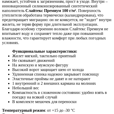
намокает, устойчив к загрязнениям, прост в уходе. Внутри –
инновационный силиконизированный синтетический
наполнитель
Слайтекс Премиум 100 г/м²
. Поверхность
утеплителя обработана термически (каландрирована), что
предотвращает миграцию: он не комкуется, не "ходит" внутри
жилета, не теряя форму при длительной эксплуатации.
Благодаря особому строению волокон Слайтекс Премиум не
впитывает воду и сохраняет тепло даже при повышенной
влажности, что гарантирует комфорт при любых погодных
условиях.
Функциональные характеристики:
Жилет мягкий, тактильно приятный
Не сковывает движений
На женскую и мужскую фигуру
Высокий ворот защищает шею от холода
Удлиненная спинка надежно закрывает поясницу
Эластичные проймы не давят и не натирают
1 внутренний и 2 внешних кармана на молниях
Небольшой вес
Компактность в сложенном состоянии: удобно взять в
поездку на всякий случай
В комплекте мешочек для переноски
Температурный режим
: от +15 до -30 °С