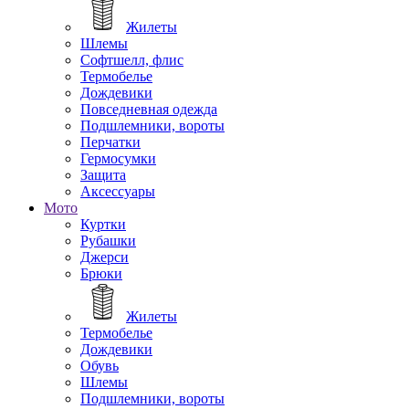
Жилеты
Шлемы
Софтшелл, флис
Термобелье
Дождевики
Повседневная одежда
Подшлемники, вороты
Перчатки
Гермосумки
Защита
Аксессуары
Мото
Куртки
Рубашки
Джерси
Брюки
Жилеты
Термобелье
Дождевики
Обувь
Шлемы
Подшлемники, вороты