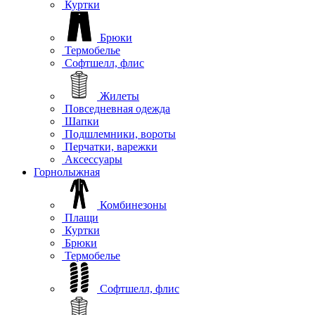
Куртки
Брюки
Термобелье
Софтшелл, флис
Жилеты
Повседневная одежда
Шапки
Подшлемники, вороты
Перчатки, варежки
Аксессуары
Горнолыжная
Комбинезоны
Плащи
Куртки
Брюки
Термобелье
Софтшелл, флис