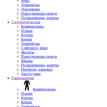
Флис
Термобелье
Дождевики
Повседневная одежда
Подшлемники, вороты
Сноубордическая
Комбинезоны
Плащи
Куртки
Брюки
Термобелье
Софтшелл, флис
Жилеты
Повседневная одежда
Шапки
Подшлемники, вороты
Перчатки, варежки
Аксессуары
Горнолыжная
Комбинезоны
Плащи
Куртки
Брюки
Термобелье