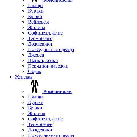
Плащи
Куртки
Брюки
Вейдерсы
Жилеты
Софтшелл, флис
Термобелье
Дождевики
Повседневная одежда
Джерси
Шапки, кепки
Перчатки, варежки
Обувь
Женская
Комбинезоны
Плащи
Куртки
Брюки
Жилеты
Софтшелл, флис
Термобелье
Дождевики
Повседневная одежда