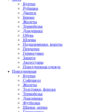
Куртки
Рубашки
Джерси
Брюки
Жилеты
Термобелье
Дождевики
Обувь
Шлемы
Подшлемники, вороты
Перчатки
Гермосумки
Защита
Аксессуары
Повседневная одежда
Повседневная
Куртки
Софтшелл
Жилеты
Толстовки, флиски
Термобелье
Дождевики
Футболки
Шапки, кепки
Гермосумки