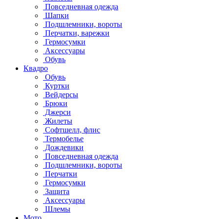
Повседневная одежда
Шапки
Подшлемники, вороты
Перчатки, варежки
Гермосумки
Аксессуары
Обувь
Квадро
Обувь
Куртки
Вейдерсы
Брюки
Джерси
Жилеты
Софтшелл, флис
Термобелье
Дождевики
Повседневная одежда
Подшлемники, вороты
Перчатки
Гермосумки
Защита
Аксессуары
Шлемы
Мото