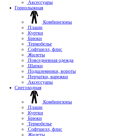
Аксессуары
Горнолыжная
Комбинезоны
Плащи
Куртки
Брюки
Термобелье
Софтшелл, флис
Жилеты
Повседневная одежда
Шапки
Подшлемники, вороты
Перчатки, варежки
Аксессуары
Снегоходная
Комбинезоны
Плащи
Куртки
Брюки
Термобелье
Софтшелл, флис
Жилеты