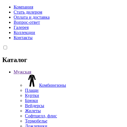
Компания
Стать дилером
Оплата и доставка
Вопрос-ответ
Галерея
Коллекции
Контакты
Каталог
Мужская
Комбинезоны
Плащи
Куртки
Брюки
Вейдерсы
Жилеты
Софтшелл, флис
Термобелье
Дождевики