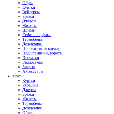
Обувь
Куртки
Вейдерсы
Брюки
Джерси
Жилеты
Шлемы
Софтшелл, флис
Термобелье
Дождевики
Повседневная одежда
Подшлемники, вороты
Перчатки
Гермосумки
Защита
Аксессуары
Мото
Куртки
Рубашки
Джерси
Брюки
Жилеты
Термобелье
Дождевики
Обувь