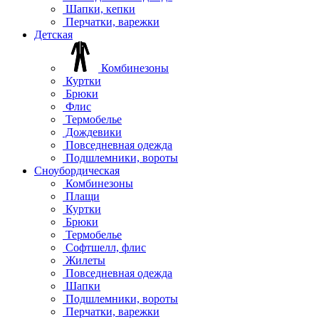
Шапки, кепки
Перчатки, варежки
Детская
Комбинезоны
Куртки
Брюки
Флис
Термобелье
Дождевики
Повседневная одежда
Подшлемники, вороты
Сноубордическая
Комбинезоны
Плащи
Куртки
Брюки
Термобелье
Софтшелл, флис
Жилеты
Повседневная одежда
Шапки
Подшлемники, вороты
Перчатки, варежки