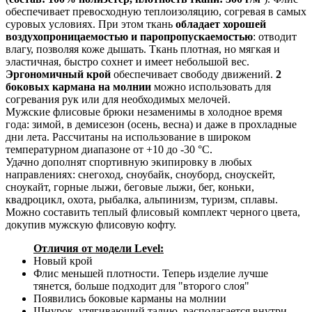
обеспечивает превосходную теплоизоляцию, согревая в самых
суровых условиях. При этом ткань
обладает хорошей
воздухопроницаемостью и паропропускаемостью
: отводит
влагу, позволяя коже дышать. Ткань плотная, но мягкая и
эластичная, быстро сохнет и имеет небольшой вес.
Эргономичный крой
обеспечивает свободу движений.
2
боковых кармана на молнии
можно использовать для
согревания рук или для необходимых мелочей.
Мужские флисовые брюки незаменимы в холодное время
года: зимой, в демисезон (осень, весна) и даже в прохладные
дни лета. Рассчитаны на использование в широком
температурном диапазоне от +10 до -30 °С.
Удачно дополнят спортивную экипировку в любых
направлениях: снегоход, сноубайк, сноуборд, сноускейт,
сноукайт, горные лыжи, беговые лыжи, бег, коньки,
квадроцикл, охота, рыбалка, альпинизм, туризм, сплавы.
Можно составить теплый флисовый комплект черного цвета,
докупив мужскую флисовую кофту.
Отличия от модели Level:
Новый крой
Флис меньшей плотности. Теперь изделие лучше
тянется, больше подходит для "второго слоя"
Появились боковые карманы на молнии
Шнурок, утягивающий талию, располагается внутри