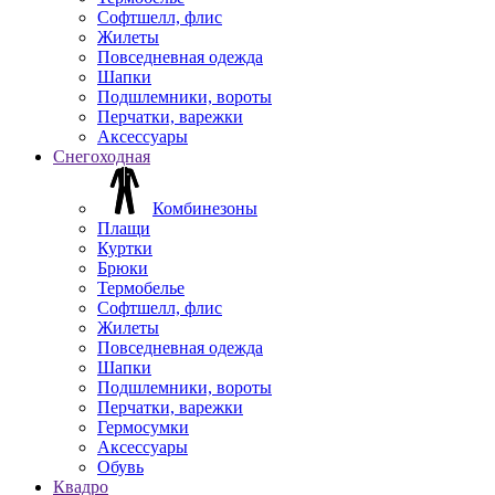
Софтшелл, флис
Жилеты
Повседневная одежда
Шапки
Подшлемники, вороты
Перчатки, варежки
Аксессуары
Снегоходная
Комбинезоны
Плащи
Куртки
Брюки
Термобелье
Софтшелл, флис
Жилеты
Повседневная одежда
Шапки
Подшлемники, вороты
Перчатки, варежки
Гермосумки
Аксессуары
Обувь
Квадро