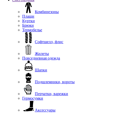
Комбинезоны
Плащи
Куртки
Брюки
Термобелье
Софтшелл, флис
Жилеты
Повседневная одежда
Шапки
Подшлемники, вороты
Перчатки, варежки
Гермосумки
Аксессуары