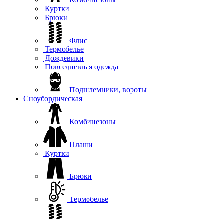
Куртки
Брюки
Флис
Термобелье
Дождевики
Повседневная одежда
Подшлемники, вороты
Сноубордическая
Комбинезоны
Плащи
Куртки
Брюки
Термобелье