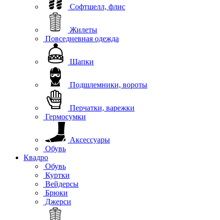
Софтшелл, флис
Жилеты
Повседневная одежда
Шапки
Подшлемники, вороты
Перчатки, варежки
Гермосумки
Аксессуары
Обувь
Квадро
Обувь
Куртки
Вейдерсы
Брюки
Джерси