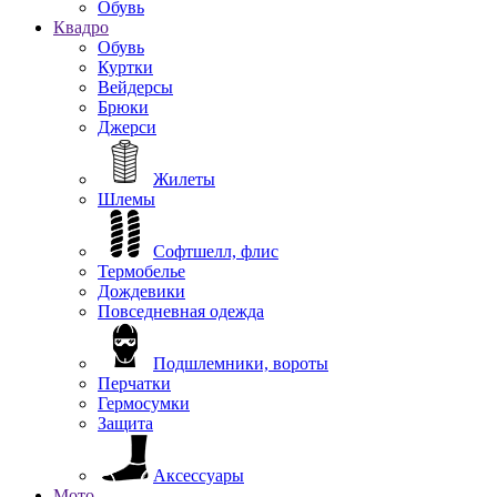
Обувь
Квадро
Обувь
Куртки
Вейдерсы
Брюки
Джерси
Жилеты
Шлемы
Софтшелл, флис
Термобелье
Дождевики
Повседневная одежда
Подшлемники, вороты
Перчатки
Гермосумки
Защита
Аксессуары
Мото