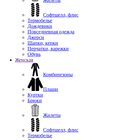
Жилеты
Софтшелл, флис
Термобелье
Дождевики
Повседневная одежда
Джерси
Шапки, кепки
Перчатки, варежки
Обувь
Женская
Комбинезоны
Плащи
Куртки
Брюки
Жилеты
Софтшелл, флис
Термобелье