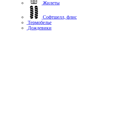
Жилеты
Софтшелл, флис
Термобелье
Дождевики
Повседневная одежда
Подшлемники, вороты
Перчатки
Гермосумки
Защита
Аксессуары
Шлемы
Мото
Куртки
Рубашки
Джерси
Брюки
Жилеты
Термобелье