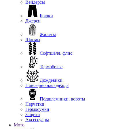
Вейдерсы
Брюки
Джерси
Жилеты
Шлемы
Софтшелл, флис
Термобелье
Дождевики
Повседневная одежда
Подшлемники, вороты
Перчатки
Гермосумки
Защита
Аксессуары
Мото