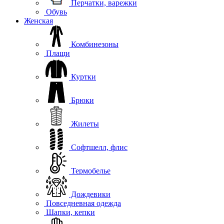
Перчатки, варежки
Обувь
Женская
Комбинезоны
Плащи
Куртки
Брюки
Жилеты
Софтшелл, флис
Термобелье
Дождевики
Повседневная одежда
Шапки, кепки