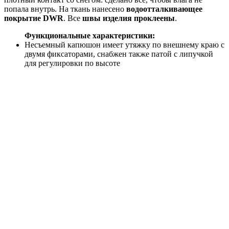
попала внутрь. На ткань нанесено
водоотталкивающее
покрытие DWR
. Все
швы изделия проклеены
.
Функциональные характеристики:
Несъемный капюшон имеет утяжку по внешнему краю с
двумя фиксаторами, снабжен также патой с липучкой
для регулировки по высоте
Двухзамковая влагозащитная молния укрыта
внутренней планкой
Легкодоступная и удобная вентиляция под рукавами
позволит владельцу контролировать температурный
баланс
Ширина низа рукавов регулируется с помощью липучки
Эластичные манжеты из лайкры с отверcтиями для
больших пальцев плотно облегают кисти рук
Двойная снегозащитная "юбка" надежно защищает от
снега и холода
Низ "юбки" обработан латексной резинкой с
силиконовым покрытием, имеет петли с кнопками, с
помощью которых можно фиксировать брюки
Низ куртки снабжен утяжкой
6 карманов куртки (4 внешних на молнии и 2
внутренних) закрывают все потребности
Особая "фишка" куртки - это внешние боковые
карманы, молнии на которых открываются снизу вверх.