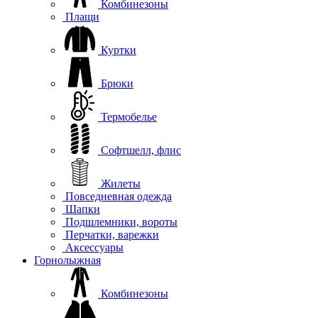
Комбинезоны
Плащи
Куртки
Брюки
Термобелье
Софтшелл, флис
Жилеты
Повседневная одежда
Шапки
Подшлемники, вороты
Перчатки, варежки
Аксессуары
Горнолыжная
Комбинезоны