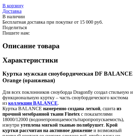
В корзину
Доставка
В наличии
Бесплатная доставка при покупке от 15 000 руб.
Поделиться
Пишите нам:
Описание товара
Характеристики
Куртка мужская сноубордическая DF BALANCE
Orange (оранжевая)
Для всех поклонников сноуборда Dragonfly создал стильную и
функциональную куртку – часть сноубордического костюма
из
коллекции BALANCE
.
Куртка BALANCE
намеренно создана легкой
, сшита
из
прочной мембранной ткани Finetex
с показателями
18000/12000 (водонепроницаемость/паропропускаемость),
изнутри
утеплена мягкой тканью полибрушет
.
Крой
куртки рассчитан на активное движение
и возможный
плотный контакт со снегом: сделано всё, чтобы влага не