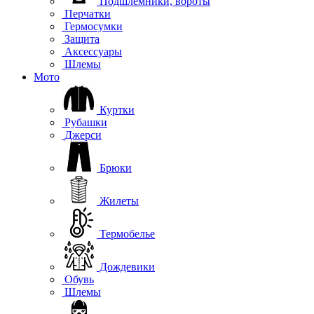
Подшлемники, вороты
Перчатки
Гермосумки
Защита
Аксессуары
Шлемы
Мото
Куртки
Рубашки
Джерси
Брюки
Жилеты
Термобелье
Дождевики
Обувь
Шлемы