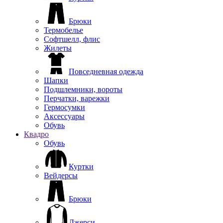
Брюки
Термобелье
Софтшелл, флис
Жилеты
Повседневная одежда
Шапки
Подшлемники, вороты
Перчатки, варежки
Гермосумки
Аксессуары
Обувь
Квадро
Обувь
Куртки
Вейдерсы
Брюки
Джерси