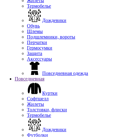
Жилеты
Термобелье
Дождевики
Обувь
Шлемы
Подшлемники, вороты
Перчатки
Гермосумки
Защита
Аксессуары
Повседневная одежда
Повседневная
Куртки
Софтшелл
Жилеты
Толстовки, флиски
Термобелье
Дождевики
Футболки