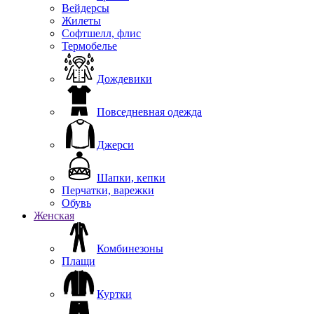
Вейдерсы
Жилеты
Софтшелл, флис
Термобелье
Дождевики
Повседневная одежда
Джерси
Шапки, кепки
Перчатки, варежки
Обувь
Женская
Комбинезоны
Плащи
Куртки