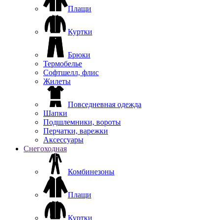
Плащи
Куртки
Брюки
Термобелье
Софтшелл, флис
Жилеты
Повседневная одежда
Шапки
Подшлемники, вороты
Перчатки, варежки
Аксессуары
Снегоходная
Комбинезоны
Плащи
Куртки