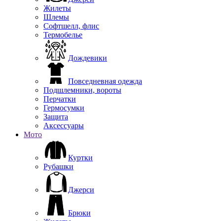
Жилеты
Шлемы
Софтшелл, флис
Термобелье
Дождевики
Повседневная одежда
Подшлемники, вороты
Перчатки
Гермосумки
Защита
Аксессуары
Мото
Куртки
Рубашки
Джерси
Брюки