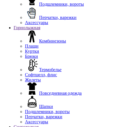
Подшлемники, вороты
Перчатки, варежки
Аксессуары
Горнолыжная
Комбинезоны
Плащи
Куртки
Брюки
Термобелье
Софтшелл, флис
Жилеты
Повседневная одежда
Шапки
Подшлемники, вороты
Перчатки, варежки
Аксессуары
Снегоходная