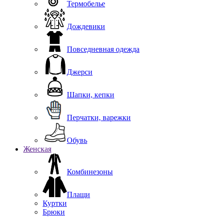
Термобелье
Дождевики
Повседневная одежда
Джерси
Шапки, кепки
Перчатки, варежки
Обувь
Женская
Комбинезоны
Плащи
Куртки
Брюки