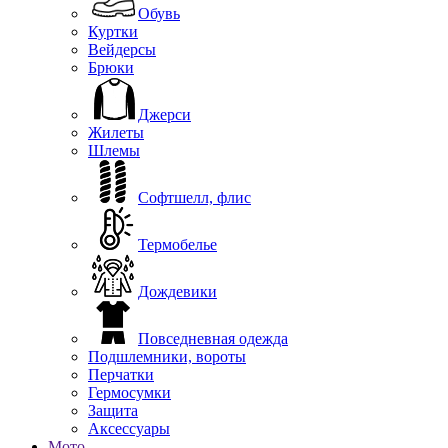
Обувь
Куртки
Вейдерсы
Брюки
Джерси
Жилеты
Шлемы
Софтшелл, флис
Термобелье
Дождевики
Повседневная одежда
Подшлемники, вороты
Перчатки
Гермосумки
Защита
Аксессуары
Мото