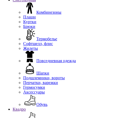
Комбинезоны
Плащи
Куртки
Брюки
Термобелье
Софтшелл, флис
Жилеты
Повседневная одежда
Шапки
Подшлемники, вороты
Перчатки, варежки
Гермосумки
Аксессуары
Обувь
Квадро