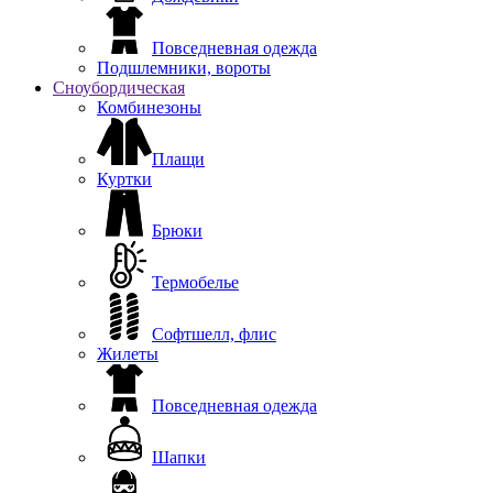
Повседневная одежда
Подшлемники, вороты
Сноубордическая
Комбинезоны
Плащи
Куртки
Брюки
Термобелье
Софтшелл, флис
Жилеты
Повседневная одежда
Шапки