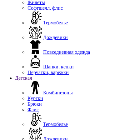
Жилеты
Софтшелл, флис
Термобелье
Дождевики
Повседневная одежда
Шапки, кепки
Перчатки, варежки
Детская
Комбинезоны
Куртки
Брюки
Флис
Термобелье
Дождевики