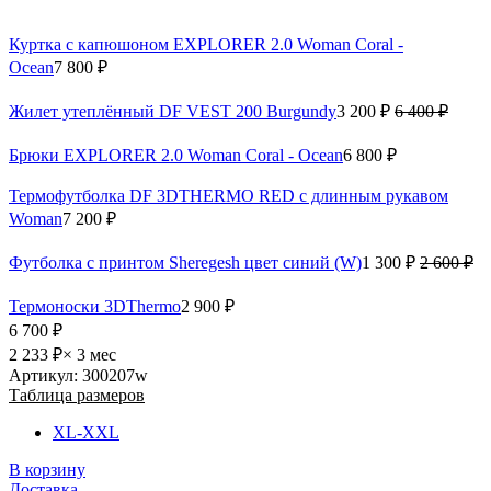
Куртка с капюшоном EXPLORER 2.0 Woman Coral -
Ocean
7 800 ₽
Жилет утеплённый DF VEST 200 Burgundy
3 200 ₽
6 400 ₽
Брюки EXPLORER 2.0 Woman Coral - Ocean
6 800 ₽
Термофутболка DF 3DTHERMO RED с длинным рукавом
Woman
7 200 ₽
Футболка с принтом Sheregesh цвет синий (W)
1 300 ₽
2 600 ₽
Термоноски 3DThermo
2 900 ₽
6 700 ₽
2 233 ₽
× 3 мес
Артикул: 300207w
Таблица размеров
XL-XXL
В корзину
Доставка