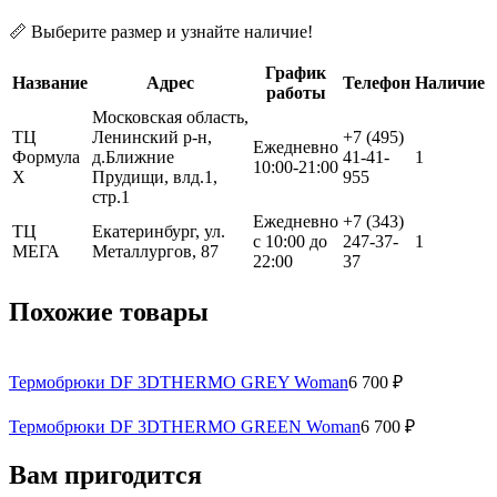
📏 Выберите размер и узнайте наличие!
График
Название
Адрес
Телефон
Наличие
работы
Московская область,
ТЦ
Ленинский р-н,
+7 (495)
Ежедневно
Формула
д.Ближние
41-41-
1
10:00-21:00
Х
Прудищи, влд.1,
955
стр.1
Ежедневно
+7 (343)
ТЦ
Екатеринбург, ул.
с 10:00 до
247-37-
1
МЕГА
Металлургов, 87
22:00
37
Похожие товары
Термобрюки DF 3DTHERMO GREY Woman
6 700 ₽
Термобрюки DF 3DTHERMO GREEN Woman
6 700 ₽
Вам пригодится