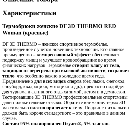
Характеристики
Термобрюки женские DF 3D THERMO RED
Woman (красные)
DF 3D THERMO – женское спортивное термобелье,
произведенное с учетом новейших технологий. Его главное
преимущество –
компрессионный эффект
: обеспечивает
поддержку мышц и улучшает кровообращение во время
физических нагрузок. Термобелье
отводит влагу от тела
,
защищая от перегрева при высокой активности
,
сохраняет
тепло
, что особенно важно в холодное время года.
Предназначено
для всех видов спорта
(бег, лыжи, снегоход,
сноуборд, квадроцикл, мотоцикл и др.), прекрасно подойдет
для туризма и активного отдыха зимой, летом и в демисезон.
Тестировавшие 3D TНERMO профессиональные спортсмены
дали положительные отзывы. Обратите внимание: термо 3D
максимально
плотно прилегает к телу
. По длине низ кальсон
должен быть короче стандартного – это правильно в данном
случае.
Состав:
95% полипропилен Dryarn®, 5% эластан.