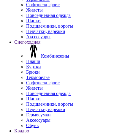
Софтшелл, флис
Жилеты
Повседневная одежда
Шапки
Подшлемники, вороты
Перчатки, варежки
Аксессуары
Снегоходная
Комбинезоны
Плащи
Куртки
Брюки
Термобелье
Софтшелл, флис
Жилеты
Повседневная одежда
Шапки
Подшлемники, вороты
Перчатки, варежки
Гермосумки
Аксессуары
Обувь
Квадро