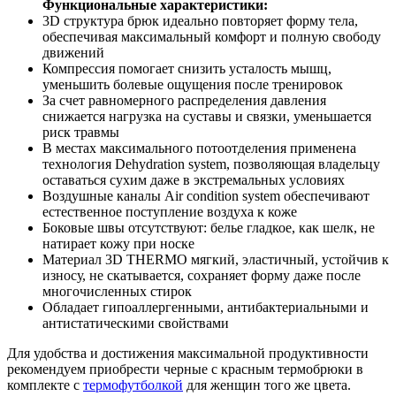
Функциональные характеристики:
3D структура брюк идеально повторяет форму тела,
обеспечивая максимальный комфорт и полную свободу
движений
Компрессия помогает снизить усталость мышц,
уменьшить болевые ощущения после тренировок
За счет равномерного распределения давления
снижается нагрузка на суставы и связки, уменьшается
риск травмы
В местах максимального потоотделения применена
технология Dehydration system, позволяющая владельцу
оставаться сухим даже в экстремальных условиях
Воздушные каналы Air condition system обеспечивают
естественное поступление воздуха к коже
Боковые швы отсутствуют: белье гладкое, как шелк, не
натирает кожу при носке
Материал 3D THERMO мягкий, эластичный, устойчив к
износу, не скатывается, сохраняет форму даже после
многочисленных стирок
Обладает гипоаллергенными, антибактериальными и
антистатическими свойствами
Для удобства и достижения максимальной продуктивности
рекомендуем приобрести черные с красным термобрюки в
комплекте с
термофутболкой
для женщин того же цвета.