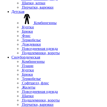
Шапки, кепки
Перчатки, варежки
Детская
Комбинезоны
Куртки
Брюки
Флис
Термобелье
Дождевики
Повседневная одежда
Подшлемники, вороты
Сноубордическая
Комбинезоны
Плащи
Куртки
Брюки
Термобелье
Софтшелл, флис
Жилеты
Повседневная одежда
Шапки
Подшлемники, вороты
Перчатки, варежки