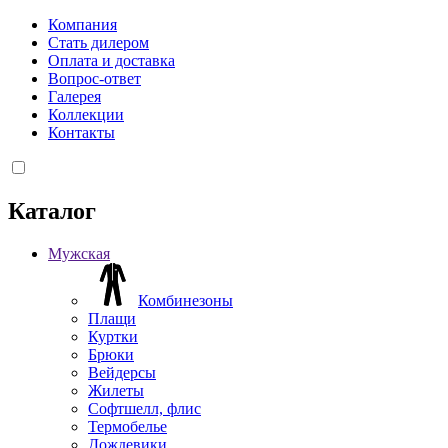
Компания
Стать дилером
Оплата и доставка
Вопрос-ответ
Галерея
Коллекции
Контакты
Каталог
Мужская
Комбинезоны
Плащи
Куртки
Брюки
Вейдерсы
Жилеты
Софтшелл, флис
Термобелье
Дождевики