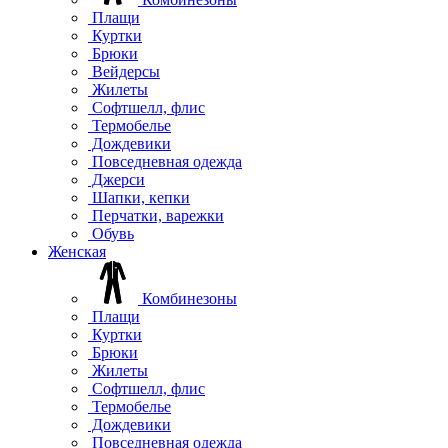
Плащи
Куртки
Брюки
Вейдерсы
Жилеты
Софтшелл, флис
Термобелье
Дождевики
Повседневная одежда
Джерси
Шапки, кепки
Перчатки, варежки
Обувь
Женская
Комбинезоны
Плащи
Куртки
Брюки
Жилеты
Софтшелл, флис
Термобелье
Дождевики
Повседневная одежда