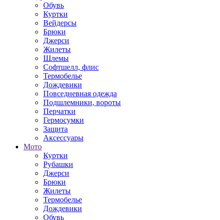
Обувь
Куртки
Вейдерсы
Брюки
Джерси
Жилеты
Шлемы
Софтшелл, флис
Термобелье
Дождевики
Повседневная одежда
Подшлемники, вороты
Перчатки
Гермосумки
Защита
Аксессуары
Мото
Куртки
Рубашки
Джерси
Брюки
Жилеты
Термобелье
Дождевики
Обувь