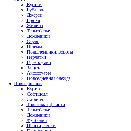
Куртки
Рубашки
Джерси
Брюки
Жилеты
Термобелье
Дождевики
Обувь
Шлемы
Подшлемники, вороты
Перчатки
Гермосумки
Защита
Аксессуары
Повседневная одежда
Повседневная
Куртки
Софтшелл
Жилеты
Толстовки, флиски
Термобелье
Дождевики
Футболки
Шапки, кепки
Гермосумки