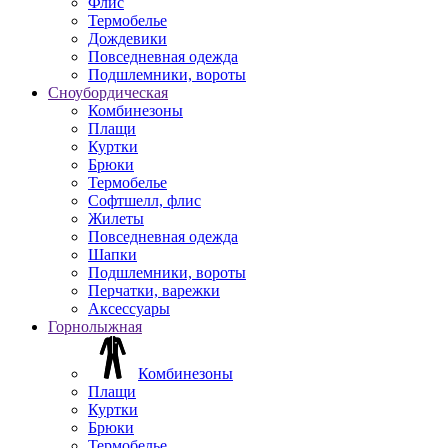
Флис
Термобелье
Дождевики
Повседневная одежда
Подшлемники, вороты
Сноубордическая
Комбинезоны
Плащи
Куртки
Брюки
Термобелье
Софтшелл, флис
Жилеты
Повседневная одежда
Шапки
Подшлемники, вороты
Перчатки, варежки
Аксессуары
Горнолыжная
Комбинезоны
Плащи
Куртки
Брюки
Термобелье