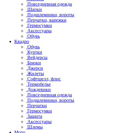
Повседневная одежда
Шапки
Подшлемники, вороты
Перчатки, варежки
Гермосумки
Аксессуары
Обувь
Квадро
Обувь
Куртки
Вейдерсы
Брюки
Джерси
Жилеты
Софтшелл, флис
Термобелье
Дождевики
Повседневная одежда
Подшлемники, вороты
Перчатки
Гермосумки
Защита
Аксессуары
Шлемы
Мото