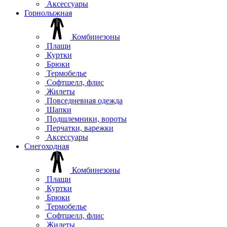
Аксессуары
Горнолыжная
Комбинезоны
Плащи
Куртки
Брюки
Термобелье
Софтшелл, флис
Жилеты
Повседневная одежда
Шапки
Подшлемники, вороты
Перчатки, варежки
Аксессуары
Снегоходная
Комбинезоны
Плащи
Куртки
Брюки
Термобелье
Софтшелл, флис
Жилеты