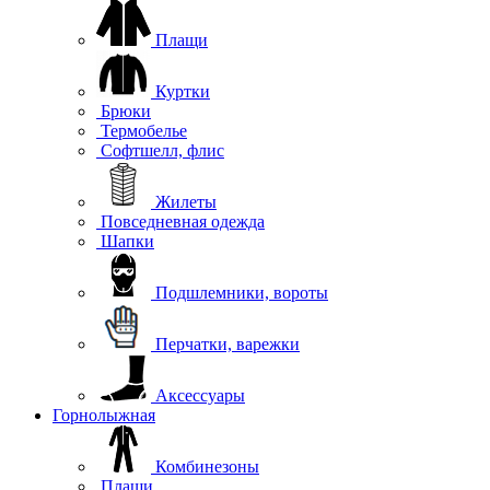
Плащи
Куртки
Брюки
Термобелье
Софтшелл, флис
Жилеты
Повседневная одежда
Шапки
Подшлемники, вороты
Перчатки, варежки
Аксессуары
Горнолыжная
Комбинезоны
Плащи