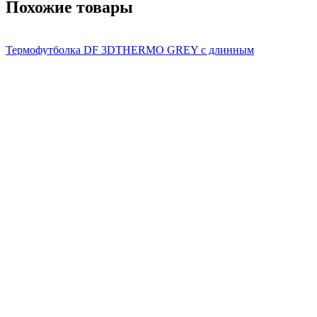
Похожие товары
Термофутболка DF 3DTHERMO GREY с длинным
рукавом
7 200 ₽
Термофутболка DF 3DTHERMO GREEN с длинным
рукавом
7 200 ₽
Вам пригодится
Жилет утеплённый DF VEST 200 Black
6 400 ₽
Термошорты-самосбросы удлиненные WARMLAYER ZIP
Вlack
7 800 ₽
Термобрюки DF 3DTHERMO RED
6 700 ₽
Подшлемник Маунтин
1 560 ₽
1 950 ₽
Термоноски 3DThermo
2 900 ₽