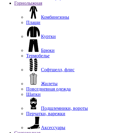
Горнолыжная
Комбинезоны
Плащи
Куртки
Брюки
Термобелье
Софтшелл, флис
Жилеты
Повседневная одежда
Шапки
Подшлемники, вороты
Перчатки, варежки
Аксессуары
Снегоходная