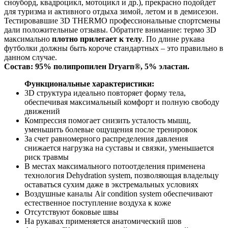
сноуборд, квадроцикл, мотоцикл и др.), прекрасно подойдет
для туризма и активного отдыха зимой, летом и в демисезон.
Тестировавшие 3D TНERMO профессиональные спортсмены
дали положительные отзывы. Обратите внимание: термо 3D
максимально
плотно прилегает к телу
. По длине рукава
футболки должны быть короче стандартных – это правильно в
данном случае.
Состав:
95% полипропилен Dryarn®, 5% эластан.
Функциональные характеристики:
3D структура идеально повторяет форму тела,
обеспечивая максимальный комфорт и полную свободу
движений
Компрессия помогает снизить усталость мышц,
уменьшить болевые ощущения после тренировок
За счет равномерного распределения давления
снижается нагрузка на суставы и связки, уменьшается
риск травмы
В местах максимального потоотделения применена
технология Dehydration system, позволяющая владельцу
оставаться сухим даже в экстремальных условиях
Воздушные каналы Air condition system обеспечивают
естественное поступление воздуха к коже
Отсутствуют боковые швы
На рукавах применяется анатомический шов