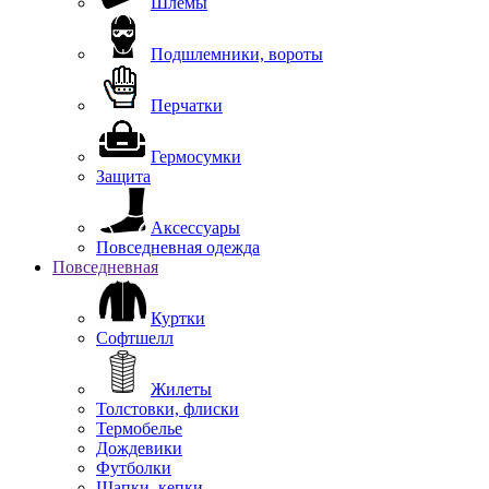
Шлемы
Подшлемники, вороты
Перчатки
Гермосумки
Защита
Аксессуары
Повседневная одежда
Повседневная
Куртки
Софтшелл
Жилеты
Толстовки, флиски
Термобелье
Дождевики
Футболки
Шапки, кепки