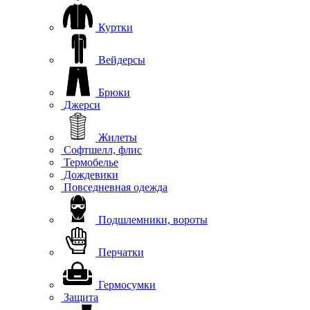
Куртки
Вейдерсы
Брюки
Джерси
Жилеты
Софтшелл, флис
Термобелье
Дождевики
Повседневная одежда
Подшлемники, вороты
Перчатки
Гермосумки
Защита