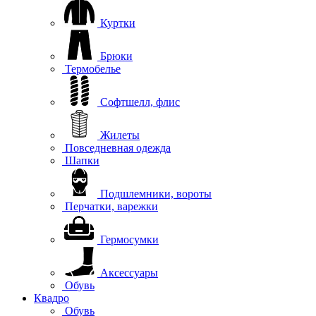
Куртки
Брюки
Термобелье
Софтшелл, флис
Жилеты
Повседневная одежда
Шапки
Подшлемники, вороты
Перчатки, варежки
Гермосумки
Аксессуары
Обувь
Квадро
Обувь