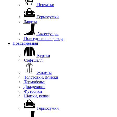
Перчатки
Гермосумки
Защита
Аксессуары
Повседневная одежда
Повседневная
Куртки
Софтшелл
Жилеты
Толстовки, флиски
Термобелье
Дождевики
Футболки
Шапки, кепки
Гермосумки