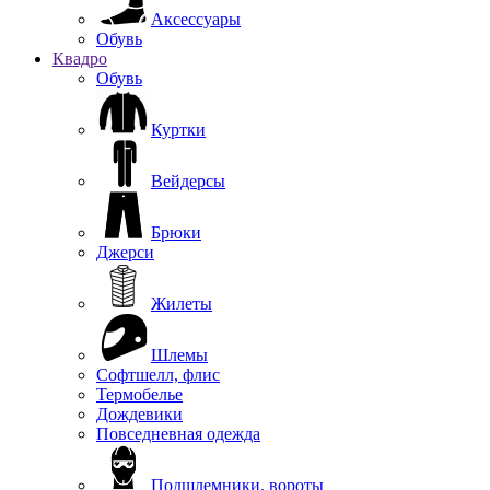
Аксессуары
Обувь
Квадро
Обувь
Куртки
Вейдерсы
Брюки
Джерси
Жилеты
Шлемы
Софтшелл, флис
Термобелье
Дождевики
Повседневная одежда
Подшлемники, вороты