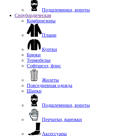
Подшлемники, вороты
Сноубордическая
Комбинезоны
Плащи
Куртки
Брюки
Термобелье
Софтшелл, флис
Жилеты
Повседневная одежда
Шапки
Подшлемники, вороты
Перчатки, варежки
Аксессуары