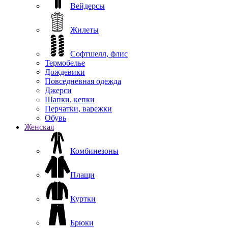
Вейдерсы
Жилеты
Софтшелл, флис
Термобелье
Дождевики
Повседневная одежда
Джерси
Шапки, кепки
Перчатки, варежки
Обувь
Женская
Комбинезоны
Плащи
Куртки
Брюки