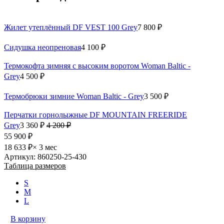
Жилет утеплённый DF VEST 100 Grey
7 800 ₽
Сидушка неопреновая
4 100 ₽
Термокофта зимняя с высоким воротом Woman Baltic -
Grey
4 500 ₽
Термобрюки зимние Woman Baltic - Grey
3 500 ₽
Перчатки горнолыжные DF MOUNTAIN FREERIDE
Grey
3 360 ₽
4 200 ₽
55 900 ₽
18 633 ₽
× 3 мес
Артикул: 860250-25-430
Таблица размеров
S
M
L
В корзину