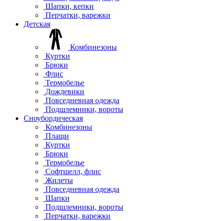
Шапки, кепки
Перчатки, варежки
Детская
Комбинезоны
Куртки
Брюки
Флис
Термобелье
Дождевики
Повседневная одежда
Подшлемники, вороты
Сноубордическая
Комбинезоны
Плащи
Куртки
Брюки
Термобелье
Софтшелл, флис
Жилеты
Повседневная одежда
Шапки
Подшлемники, вороты
Перчатки, варежки