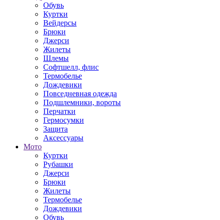
Обувь
Куртки
Вейдерсы
Брюки
Джерси
Жилеты
Шлемы
Софтшелл, флис
Термобелье
Дождевики
Повседневная одежда
Подшлемники, вороты
Перчатки
Гермосумки
Защита
Аксессуары
Мото
Куртки
Рубашки
Джерси
Брюки
Жилеты
Термобелье
Дождевики
Обувь