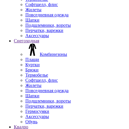
Софтшелл, флис
Жилеты
Повседневная одежда
Шапки
Подшлемники, вороты
Перчатки, варежки
Аксессуары
Снегоходная
Комбинезоны
Плащи
Куртки
Брюки
Термобелье
Софтшелл, флис
Жилеты
Повседневная одежда
Шапки
Подшлемники, вороты
Перчатки, варежки
Гермосумки
Аксессуары
Обувь
Квадро