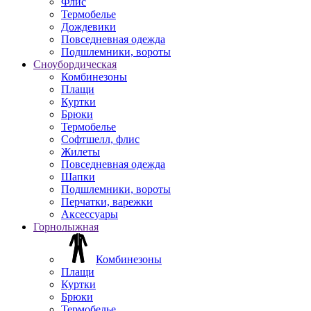
Флис
Термобелье
Дождевики
Повседневная одежда
Подшлемники, вороты
Сноубордическая
Комбинезоны
Плащи
Куртки
Брюки
Термобелье
Софтшелл, флис
Жилеты
Повседневная одежда
Шапки
Подшлемники, вороты
Перчатки, варежки
Аксессуары
Горнолыжная
Комбинезоны
Плащи
Куртки
Брюки
Термобелье