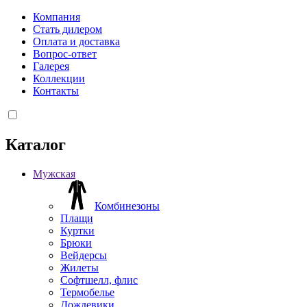
Компания
Стать дилером
Оплата и доставка
Вопрос-ответ
Галерея
Коллекции
Контакты
Каталог
Мужская
Комбинезоны
Плащи
Куртки
Брюки
Вейдерсы
Жилеты
Софтшелл, флис
Термобелье
Дождевики