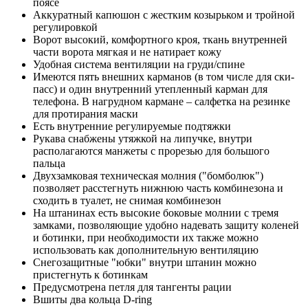
поясе
Аккуратный капюшон с жестким козырьком и тройной
регулировкой
Ворот высокий, комфортного кроя, ткань внутренней
части ворота мягкая и не натирает кожу
Удобная система вентиляции на груди/спине
Имеются пять внешних карманов (в том числе для ски-
пасс) и один внутренний утепленный карман для
телефона. В нагрудном кармане – салфетка на резинке
для протирания маски
Есть внутренние регулируемые подтяжки
Рукава снабжены утяжкой на липучке, внутри
располагаются манжеты с прорезью для большого
пальца
Двухзамковая техническая молния ("бомболюк")
позволяет расстегнуть нижнюю часть комбинезона и
сходить в туалет, не снимая комбинезон
На штанинах есть высокие боковые молнии с тремя
замками, позволяющие удобно надевать защиту коленей
и ботинки, при необходимости их также можно
использовать как дополнительную вентиляцию
Снегозащитные "юбки" внутри штанин можно
пристегнуть к ботинкам
Предусмотрена петля для тангенты рации
Вшиты два кольца D-ring