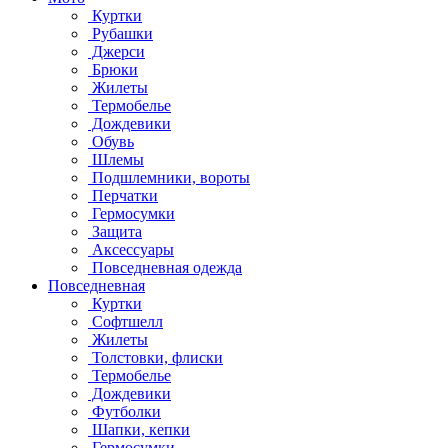
Куртки
Рубашки
Джерси
Брюки
Жилеты
Термобелье
Дождевики
Обувь
Шлемы
Подшлемники, вороты
Перчатки
Гермосумки
Защита
Аксессуары
Повседневная одежда
Повседневная
Куртки
Софтшелл
Жилеты
Толстовки, флиски
Термобелье
Дождевики
Футболки
Шапки, кепки
Гермосумки