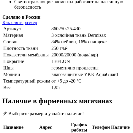
Светоотражающие элементы работают на пассивную
безопасность
Сделано в России
Как снять размер
Артикул
860250-25-430
Материал
3-хслойная ткань Dermizax
Состав
84% нейлон, 16% спандекс
Плотность ткани
250 г/м²
Показатели мембраны
20000/20000 (вода/пар)
Покрытие
TEFLON
Швы
герметично проклеены
Молнии
влагозащитные YKK AquaGuard
Температурный режим
от +5 до -20 °С
Вес
1,95
Наличие в фирменных магазинах
📏 Выберите размер и узнайте наличие!
График
Название
Адрес
Телефон
Наличие
работы