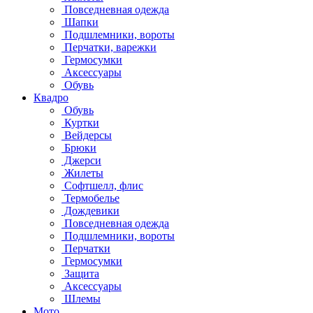
Повседневная одежда
Шапки
Подшлемники, вороты
Перчатки, варежки
Гермосумки
Аксессуары
Обувь
Квадро
Обувь
Куртки
Вейдерсы
Брюки
Джерси
Жилеты
Софтшелл, флис
Термобелье
Дождевики
Повседневная одежда
Подшлемники, вороты
Перчатки
Гермосумки
Защита
Аксессуары
Шлемы
Мото