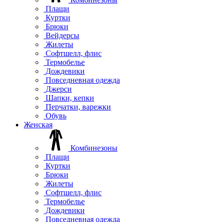
Плащи
Куртки
Брюки
Вейдерсы
Жилеты
Софтшелл, флис
Термобелье
Дождевики
Повседневная одежда
Джерси
Шапки, кепки
Перчатки, варежки
Обувь
Женская
Комбинезоны
Плащи
Куртки
Брюки
Жилеты
Софтшелл, флис
Термобелье
Дождевики
Повседневная одежда