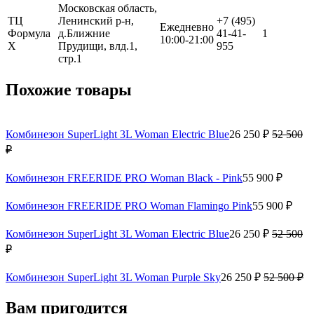
Московская область,
ТЦ
Ленинский р-н,
+7 (495)
Ежедневно
Формула
д.Ближние
41-41-
1
10:00-21:00
Х
Прудищи, влд.1,
955
стр.1
Похожие товары
Комбинезон SuperLight 3L Woman Electric Blue
26 250 ₽
52 500
₽
Комбинезон FREERIDE PRO Woman Black - Pink
55 900 ₽
Комбинезон FREERIDE PRO Woman Flamingo Pink
55 900 ₽
Комбинезон SuperLight 3L Woman Electric Blue
26 250 ₽
52 500
₽
Комбинезон SuperLight 3L Woman Purple Sky
26 250 ₽
52 500 ₽
Вам пригодится