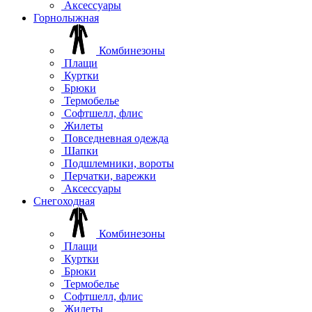
Аксессуары
Горнолыжная
Комбинезоны
Плащи
Куртки
Брюки
Термобелье
Софтшелл, флис
Жилеты
Повседневная одежда
Шапки
Подшлемники, вороты
Перчатки, варежки
Аксессуары
Снегоходная
Комбинезоны
Плащи
Куртки
Брюки
Термобелье
Софтшелл, флис
Жилеты