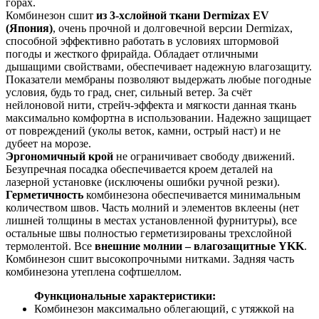
горах.
Комбинезон сшит
из 3-хслойной ткани Dermizax EV
(Япония)
, очень прочной и долговечной версии Dermizax,
способной эффективно работать в условиях штормовой
погоды и жесткого фрирайда. Обладает отличными
дышащими свойствами, обеспечивает надежную влагозащиту.
Показатели мембраны позволяют выдержать любые погодные
условия, будь то град, снег, сильный ветер. За счёт
нейлоновой нити, стрейч-эффекта и мягкости данная ткань
максимально комфортна в использовании. Надежно защищает
от повреждений (уколы веток, камни, острый наст) и не
дубеет на морозе.
Эргономичный крой
не ограничивает свободу движений.
Безупречная посадка обеспечивается кроем деталей на
лазерной установке (исключены ошибки ручной резки).
Герметичность
комбинезона обеспечивается минимальным
количеством швов. Часть молний и элементов вклеены (нет
лишней толщины в местах установленной фурнитуры), все
остальные швы полностью герметизированы трехслойной
термолентой. Все
внешние молнии – влагозащитные YKK
.
Комбинезон сшит высокопрочными нитками. Задняя часть
комбинезона утеплена софтшеллом.
Функциональные характеристики:
Комбинезон максимально облегающий, с утяжкой на