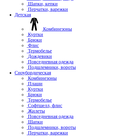
Шапки, кепки
Перчатки, варежки
Детская
Комбинезоны
Куртки
Брюки
Флис
Термобелье
Дождевики
Повседневная одежда
Подшлемники, вороты
Сноубордическая
Комбинезоны
Плащи
Куртки
Брюки
Термобелье
Софтшелл, флис
Жилеты
Повседневная одежда
Шапки
Подшлемники, вороты
Перчатки, варежки