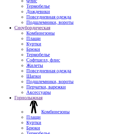
Флис
Термобелье
Дождевики
Повседневная одежда
Подшлемники, вороты
Сноубордическая
Комбинезоны
Плащи
Куртки
Брюки
Термобелье
Софтшелл, флис
Жилеты
Повседневная одежда
Шапки
Подшлемники, вороты
Перчатки, варежки
Аксессуары
Горнолыжная
Комбинезоны
Плащи
Куртки
Брюки
Термобелье