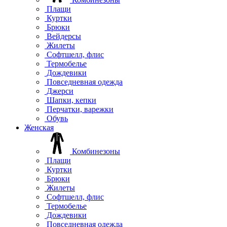
Плащи
Куртки
Брюки
Вейдерсы
Жилеты
Софтшелл, флис
Термобелье
Дождевики
Повседневная одежда
Джерси
Шапки, кепки
Перчатки, варежки
Обувь
Женская
Комбинезоны
Плащи
Куртки
Брюки
Жилеты
Софтшелл, флис
Термобелье
Дождевики
Повседневная одежда