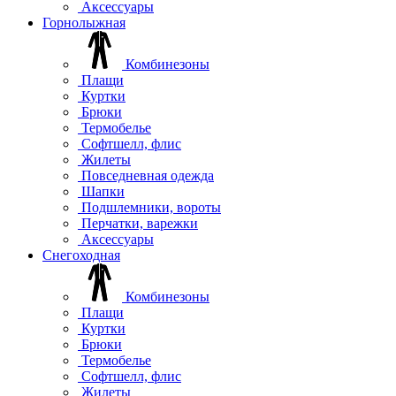
Аксессуары
Горнолыжная
Комбинезоны
Плащи
Куртки
Брюки
Термобелье
Софтшелл, флис
Жилеты
Повседневная одежда
Шапки
Подшлемники, вороты
Перчатки, варежки
Аксессуары
Снегоходная
Комбинезоны
Плащи
Куртки
Брюки
Термобелье
Софтшелл, флис
Жилеты