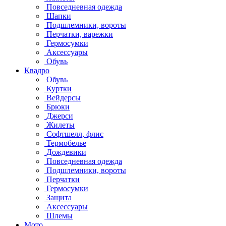
Повседневная одежда
Шапки
Подшлемники, вороты
Перчатки, варежки
Гермосумки
Аксессуары
Обувь
Квадро
Обувь
Куртки
Вейдерсы
Брюки
Джерси
Жилеты
Софтшелл, флис
Термобелье
Дождевики
Повседневная одежда
Подшлемники, вороты
Перчатки
Гермосумки
Защита
Аксессуары
Шлемы
Мото