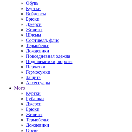
Обувь
Куртки
Вейдерсы
Брюки
Джерси
Жилеты
Шлемы
Софтшелл, флис
Термобелье
Дождевики
Повседневная одежда
Подшлемники, вороты
Перчатки
Гермосумки
Защита
Аксессуары
Мото
Куртки
Рубашки
Джерси
Брюки
Жилеты
Термобелье
Дождевики
Обувь