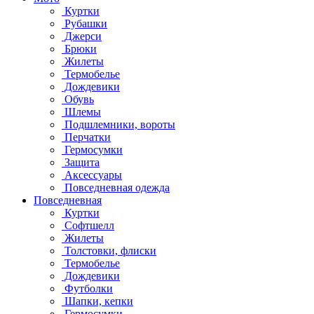
Куртки
Рубашки
Джерси
Брюки
Жилеты
Термобелье
Дождевики
Обувь
Шлемы
Подшлемники, вороты
Перчатки
Гермосумки
Защита
Аксессуары
Повседневная одежда
Повседневная
Куртки
Софтшелл
Жилеты
Толстовки, флиски
Термобелье
Дождевики
Футболки
Шапки, кепки
Гермосумки