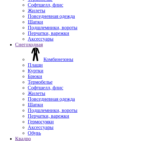
Софтшелл, флис
Жилеты
Повседневная одежда
Шапки
Подшлемники, вороты
Перчатки, варежки
Аксессуары
Снегоходная
Комбинезоны
Плащи
Куртки
Брюки
Термобелье
Софтшелл, флис
Жилеты
Повседневная одежда
Шапки
Подшлемники, вороты
Перчатки, варежки
Гермосумки
Аксессуары
Обувь
Квадро