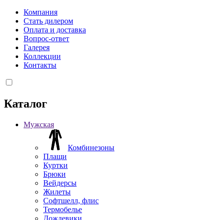
Компания
Стать дилером
Оплата и доставка
Вопрос-ответ
Галерея
Коллекции
Контакты
Каталог
Мужская
Комбинезоны
Плащи
Куртки
Брюки
Вейдерсы
Жилеты
Софтшелл, флис
Термобелье
Дождевики