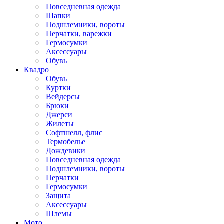
Повседневная одежда
Шапки
Подшлемники, вороты
Перчатки, варежки
Гермосумки
Аксессуары
Обувь
Квадро
Обувь
Куртки
Вейдерсы
Брюки
Джерси
Жилеты
Софтшелл, флис
Термобелье
Дождевики
Повседневная одежда
Подшлемники, вороты
Перчатки
Гермосумки
Защита
Аксессуары
Шлемы
Мото