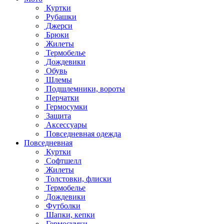
Куртки
Рубашки
Джерси
Брюки
Жилеты
Термобелье
Дождевики
Обувь
Шлемы
Подшлемники, вороты
Перчатки
Гермосумки
Защита
Аксессуары
Повседневная одежда
Повседневная
Куртки
Софтшелл
Жилеты
Толстовки, флиски
Термобелье
Дождевики
Футболки
Шапки, кепки
Гермосумки