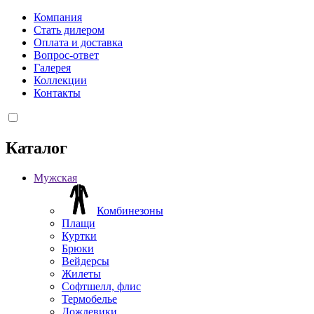
Компания
Стать дилером
Оплата и доставка
Вопрос-ответ
Галерея
Коллекции
Контакты
Каталог
Мужская
Комбинезоны
Плащи
Куртки
Брюки
Вейдерсы
Жилеты
Софтшелл, флис
Термобелье
Дождевики