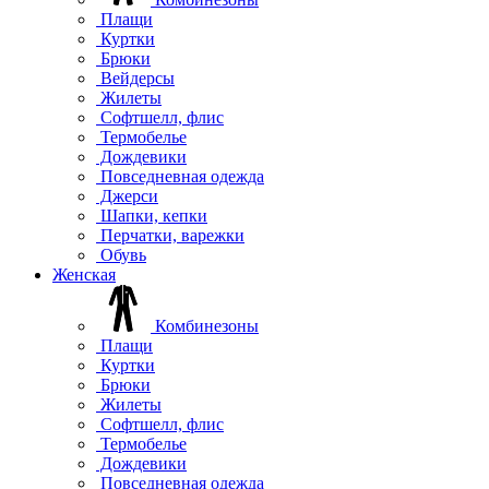
Плащи
Куртки
Брюки
Вейдерсы
Жилеты
Софтшелл, флис
Термобелье
Дождевики
Повседневная одежда
Джерси
Шапки, кепки
Перчатки, варежки
Обувь
Женская
Комбинезоны
Плащи
Куртки
Брюки
Жилеты
Софтшелл, флис
Термобелье
Дождевики
Повседневная одежда