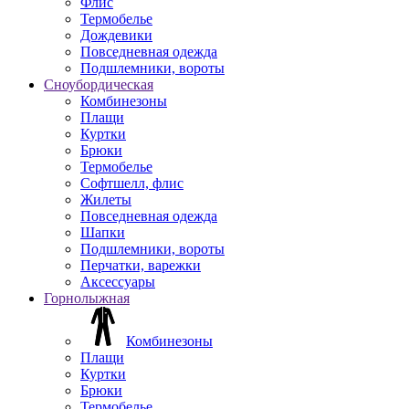
Флис
Термобелье
Дождевики
Повседневная одежда
Подшлемники, вороты
Сноубордическая
Комбинезоны
Плащи
Куртки
Брюки
Термобелье
Софтшелл, флис
Жилеты
Повседневная одежда
Шапки
Подшлемники, вороты
Перчатки, варежки
Аксессуары
Горнолыжная
Комбинезоны
Плащи
Куртки
Брюки
Термобелье