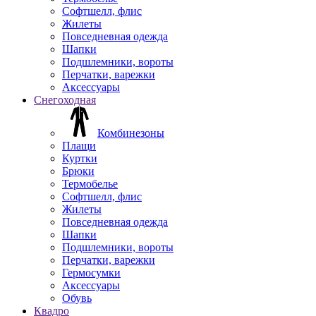
Софтшелл, флис
Жилеты
Повседневная одежда
Шапки
Подшлемники, вороты
Перчатки, варежки
Аксессуары
Снегоходная
Комбинезоны
Плащи
Куртки
Брюки
Термобелье
Софтшелл, флис
Жилеты
Повседневная одежда
Шапки
Подшлемники, вороты
Перчатки, варежки
Гермосумки
Аксессуары
Обувь
Квадро