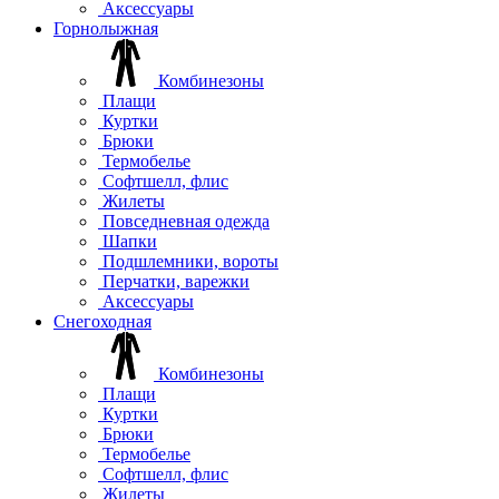
Аксессуары
Горнолыжная
Комбинезоны
Плащи
Куртки
Брюки
Термобелье
Софтшелл, флис
Жилеты
Повседневная одежда
Шапки
Подшлемники, вороты
Перчатки, варежки
Аксессуары
Снегоходная
Комбинезоны
Плащи
Куртки
Брюки
Термобелье
Софтшелл, флис
Жилеты