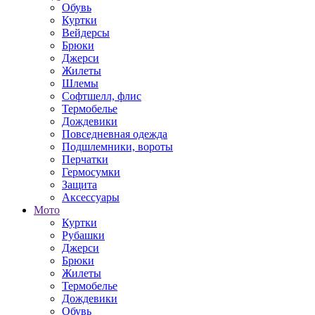
Обувь
Куртки
Вейдерсы
Брюки
Джерси
Жилеты
Шлемы
Софтшелл, флис
Термобелье
Дождевики
Повседневная одежда
Подшлемники, вороты
Перчатки
Гермосумки
Защита
Аксессуары
Мото
Куртки
Рубашки
Джерси
Брюки
Жилеты
Термобелье
Дождевики
Обувь