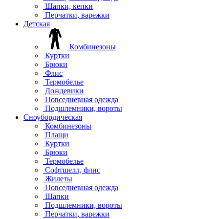
Шапки, кепки
Перчатки, варежки
Детская
Комбинезоны
Куртки
Брюки
Флис
Термобелье
Дождевики
Повседневная одежда
Подшлемники, вороты
Сноубордическая
Комбинезоны
Плащи
Куртки
Брюки
Термобелье
Софтшелл, флис
Жилеты
Повседневная одежда
Шапки
Подшлемники, вороты
Перчатки, варежки