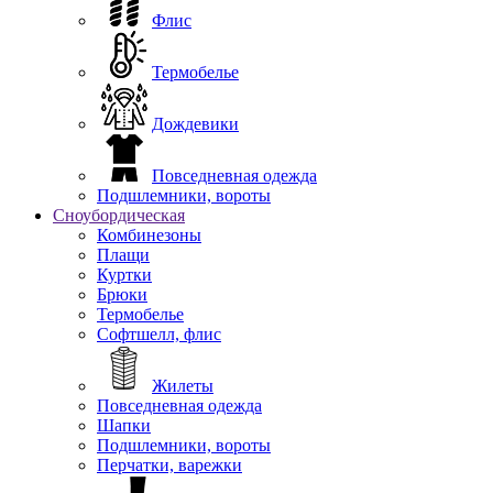
Флис
Термобелье
Дождевики
Повседневная одежда
Подшлемники, вороты
Сноубордическая
Комбинезоны
Плащи
Куртки
Брюки
Термобелье
Софтшелл, флис
Жилеты
Повседневная одежда
Шапки
Подшлемники, вороты
Перчатки, варежки