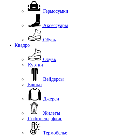
Гермосумки
Аксессуары
Обувь
Квадро
Обувь
Куртки
Вейдерсы
Брюки
Джерси
Жилеты
Софтшелл, флис
Термобелье