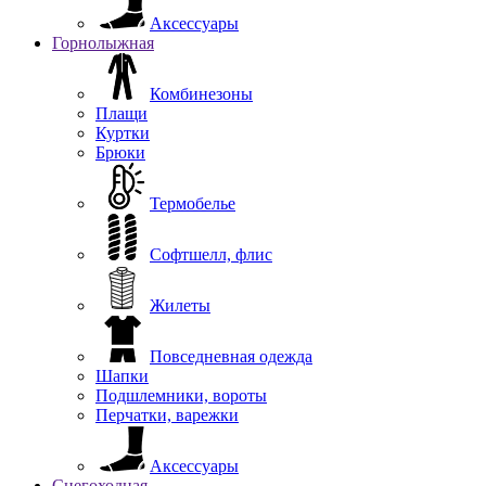
Аксессуары
Горнолыжная
Комбинезоны
Плащи
Куртки
Брюки
Термобелье
Софтшелл, флис
Жилеты
Повседневная одежда
Шапки
Подшлемники, вороты
Перчатки, варежки
Аксессуары
Снегоходная