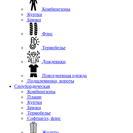
Комбинезоны
Куртки
Брюки
Флис
Термобелье
Дождевики
Повседневная одежда
Подшлемники, вороты
Сноубордическая
Комбинезоны
Плащи
Куртки
Брюки
Термобелье
Софтшелл, флис
Жилеты