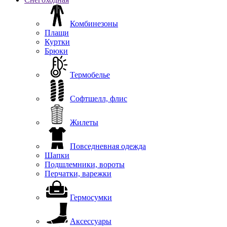
Комбинезоны
Плащи
Куртки
Брюки
Термобелье
Софтшелл, флис
Жилеты
Повседневная одежда
Шапки
Подшлемники, вороты
Перчатки, варежки
Гермосумки
Аксессуары