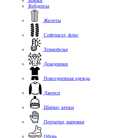
Брюки
Вейдерсы
Жилеты
Софтшелл, флис
Термобелье
Дождевики
Повседневная одежда
Джерси
Шапки, кепки
Перчатки, варежки
Обувь