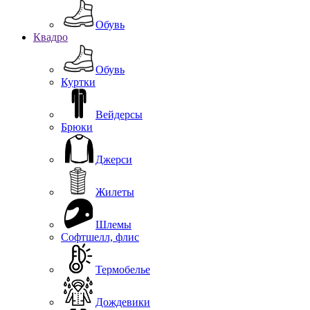
Обувь
Квадро
Обувь
Куртки
Вейдерсы
Брюки
Джерси
Жилеты
Шлемы
Софтшелл, флис
Термобелье
Дождевики