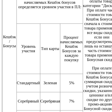
оплаты това
начисляемых Кешбэк бонусов
категории "Диск
определяется уровнем участия в ПЛ:
При оплате ча
стоимости тов
Кешбэк Бонуса
сначала к стоим
товара применя
все виды скид
Кешбэк
если они
Процент
/
предусмотрены
начисляемых
Бонусы
лишь на оставш
Уровень
Кешбэк
Тип карты
часть стоимо
участия
Бонусов за
товара применя
каждую
Бонусная скид
покупку
При оплате
стоимости тов
Кешбэк Бонуса
суммарная скидк
Стандартный
Зеленая
5%
учетом рознич
скидки, указанн
ценнике и/и
скидке по дру
Серебряный
Серебряная
7%
промо-акциям
Бонусной скидк