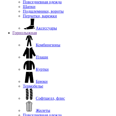
Повседневная одежда
Шапки
Подшлемники, вороты
Перчатки, варежки
Аксессуары
Горнолыжная
Комбинезоны
Плащи
Куртки
Брюки
Термобелье
Софтшелл, флис
Жилеты
Повседневная одежда