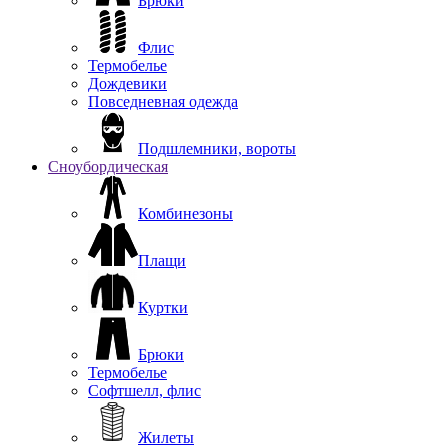
Брюки
Флис
Термобелье
Дождевики
Повседневная одежда
Подшлемники, вороты
Сноубордическая
Комбинезоны
Плащи
Куртки
Брюки
Термобелье
Софтшелл, флис
Жилеты