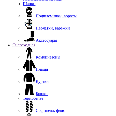
Шапки
Подшлемники, вороты
Перчатки, варежки
Аксессуары
Снегоходная
Комбинезоны
Плащи
Куртки
Брюки
Термобелье
Софтшелл, флис