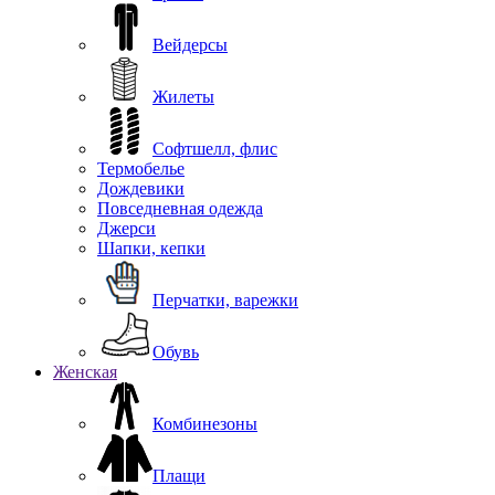
Вейдерсы
Жилеты
Софтшелл, флис
Термобелье
Дождевики
Повседневная одежда
Джерси
Шапки, кепки
Перчатки, варежки
Обувь
Женская
Комбинезоны
Плащи