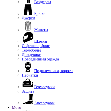
Вейдерсы
Брюки
Джерси
Жилеты
Шлемы
Софтшелл, флис
Термобелье
Дождевики
Повседневная одежда
Подшлемники, вороты
Перчатки
Гермосумки
Защита
Аксессуары
Мото