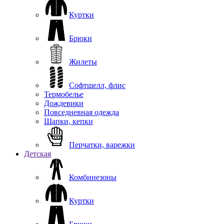
Куртки
Брюки
Жилеты
Софтшелл, флис
Термобелье
Дождевики
Повседневная одежда
Шапки, кепки
Перчатки, варежки
Детская
Комбинезоны
Куртки