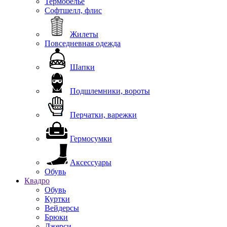
Термобелье
Софтшелл, флис
Жилеты
Повседневная одежда
Шапки
Подшлемники, вороты
Перчатки, варежки
Гермосумки
Аксессуары
Обувь
Квадро
Обувь
Куртки
Вейдерсы
Брюки
Джерси