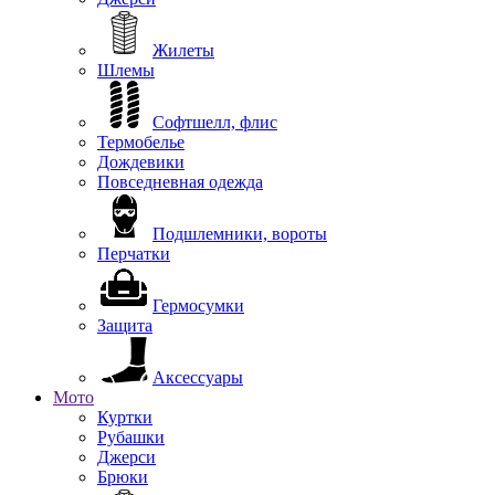
Жилеты
Шлемы
Софтшелл, флис
Термобелье
Дождевики
Повседневная одежда
Подшлемники, вороты
Перчатки
Гермосумки
Защита
Аксессуары
Мото
Куртки
Рубашки
Джерси
Брюки