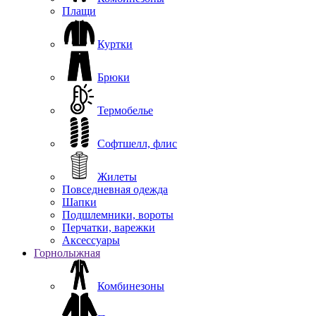
Плащи
Куртки
Брюки
Термобелье
Софтшелл, флис
Жилеты
Повседневная одежда
Шапки
Подшлемники, вороты
Перчатки, варежки
Аксессуары
Горнолыжная
Комбинезоны