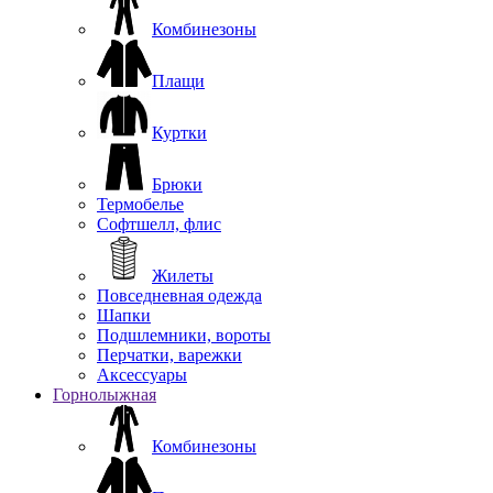
Комбинезоны
Плащи
Куртки
Брюки
Термобелье
Софтшелл, флис
Жилеты
Повседневная одежда
Шапки
Подшлемники, вороты
Перчатки, варежки
Аксессуары
Горнолыжная
Комбинезоны