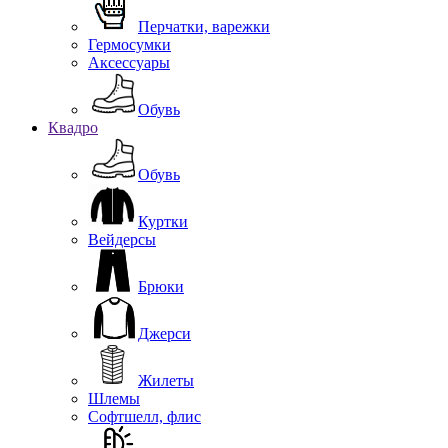
Перчатки, варежки
Гермосумки
Аксессуары
Обувь
Квадро
Обувь
Куртки
Вейдерсы
Брюки
Джерси
Жилеты
Шлемы
Софтшелл, флис