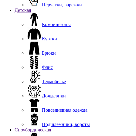
Перчатки, варежки
Детская
Комбинезоны
Куртки
Брюки
Флис
Термобелье
Дождевики
Повседневная одежда
Подшлемники, вороты
Сноубордическая