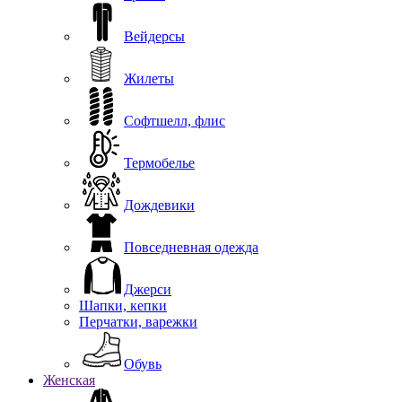
Вейдерсы
Жилеты
Софтшелл, флис
Термобелье
Дождевики
Повседневная одежда
Джерси
Шапки, кепки
Перчатки, варежки
Обувь
Женская