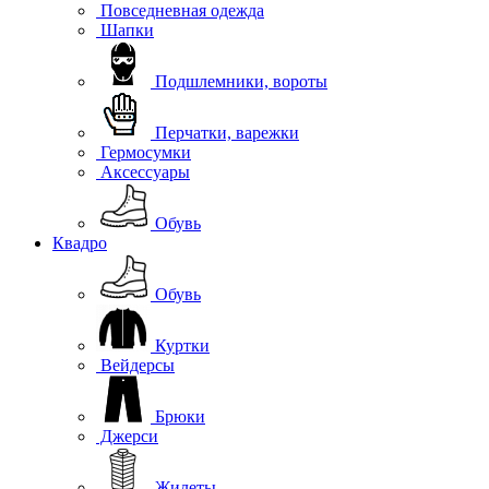
Повседневная одежда
Шапки
Подшлемники, вороты
Перчатки, варежки
Гермосумки
Аксессуары
Обувь
Квадро
Обувь
Куртки
Вейдерсы
Брюки
Джерси
Жилеты