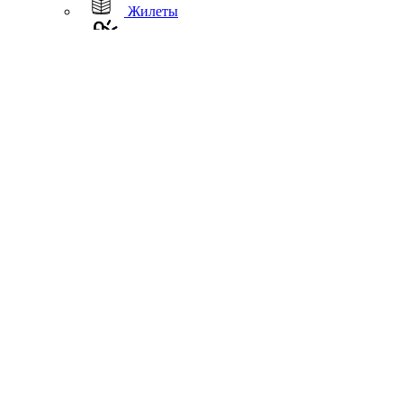
Жилеты
Термобелье
Дождевики
Обувь
Шлемы
Подшлемники, вороты
Перчатки
Гермосумки
Защита
Аксессуары
Повседневная одежда
Повседневная
Куртки
Софтшелл
Жилеты