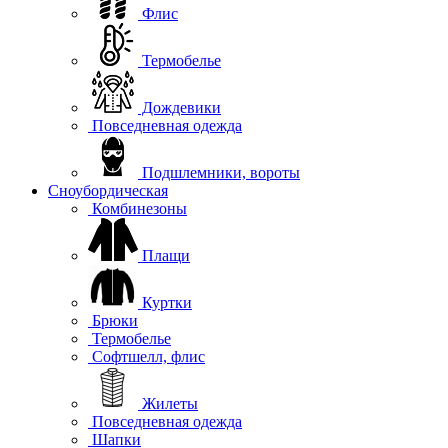
Флис
Термобелье
Дождевики
Повседневная одежда
Подшлемники, вороты
Сноубордическая
Комбинезоны
Плащи
Куртки
Брюки
Термобелье
Софтшелл, флис
Жилеты
Повседневная одежда
Шапки