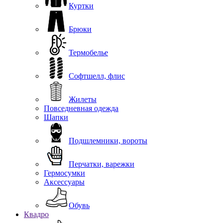
Куртки
Брюки
Термобелье
Софтшелл, флис
Жилеты
Повседневная одежда
Шапки
Подшлемники, вороты
Перчатки, варежки
Гермосумки
Аксессуары
Обувь
Квадро