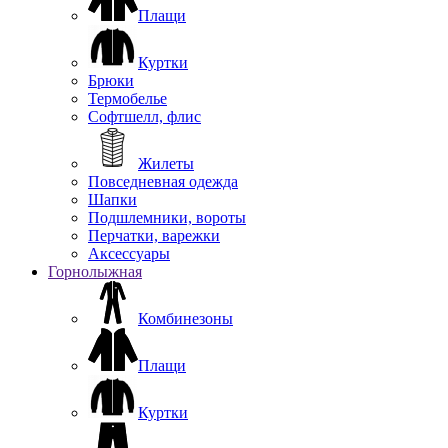
Плащи
Куртки
Брюки
Термобелье
Софтшелл, флис
Жилеты
Повседневная одежда
Шапки
Подшлемники, вороты
Перчатки, варежки
Аксессуары
Горнолыжная
Комбинезоны
Плащи
Куртки