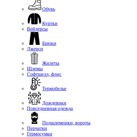
Обувь
Куртки
Вейдерсы
Брюки
Джерси
Жилеты
Шлемы
Софтшелл, флис
Термобелье
Дождевики
Повседневная одежда
Подшлемники, вороты
Перчатки
Гермосумки