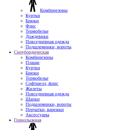
Комбинезоны
Куртки
Брюки
Флис
Термобелье
Дождевики
Повседневная одежда
Подшлемники, вороты
Сноубордическая
Комбинезоны
Плащи
Куртки
Брюки
Термобелье
Софтшелл, флис
Жилеты
Повседневная одежда
Шапки
Подшлемники, вороты
Перчатки, варежки
Аксессуары
Горнолыжная