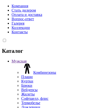
Компания
Стать дилером
Оплата и доставка
Вопрос-ответ
Галерея
Коллекции
Контакты
Каталог
Мужская
Комбинезоны
Плащи
Куртки
Брюки
Вейдерсы
Жилеты
Софтшелл, флис
Термобелье
Дождевики