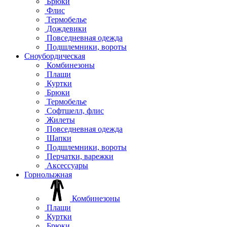
Брюки
Флис
Термобелье
Дождевики
Повседневная одежда
Подшлемники, вороты
Сноубордическая
Комбинезоны
Плащи
Куртки
Брюки
Термобелье
Софтшелл, флис
Жилеты
Повседневная одежда
Шапки
Подшлемники, вороты
Перчатки, варежки
Аксессуары
Горнолыжная
Комбинезоны
Плащи
Куртки
Брюки