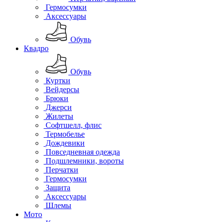
Гермосумки
Аксессуары
Обувь
Квадро
Обувь
Куртки
Вейдерсы
Брюки
Джерси
Жилеты
Софтшелл, флис
Термобелье
Дождевики
Повседневная одежда
Подшлемники, вороты
Перчатки
Гермосумки
Защита
Аксессуары
Шлемы
Мото