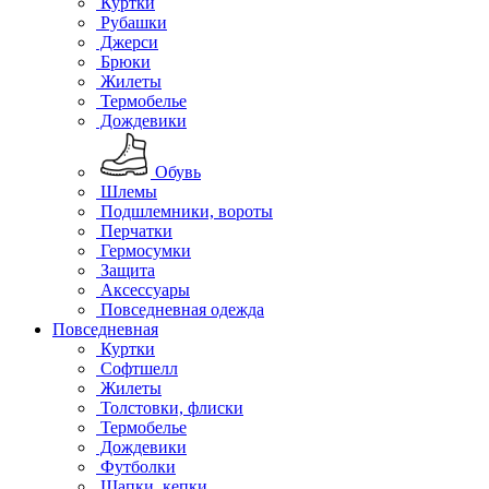
Куртки
Рубашки
Джерси
Брюки
Жилеты
Термобелье
Дождевики
Обувь
Шлемы
Подшлемники, вороты
Перчатки
Гермосумки
Защита
Аксессуары
Повседневная одежда
Повседневная
Куртки
Софтшелл
Жилеты
Толстовки, флиски
Термобелье
Дождевики
Футболки
Шапки, кепки