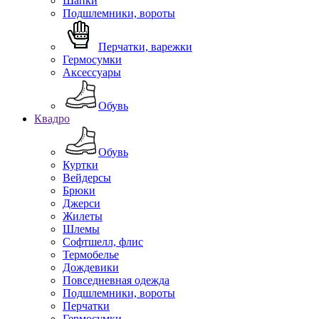
Шапки
Подшлемники, вороты
Перчатки, варежки
Гермосумки
Аксессуары
Обувь
Квадро
Обувь
Куртки
Вейдерсы
Брюки
Джерси
Жилеты
Шлемы
Софтшелл, флис
Термобелье
Дождевики
Повседневная одежда
Подшлемники, вороты
Перчатки
Гермосумки