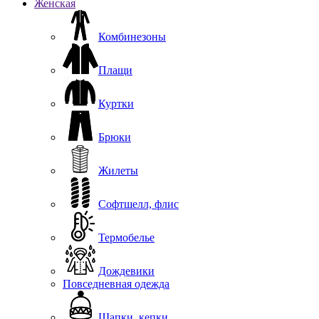
Женская
Комбинезоны
Плащи
Куртки
Брюки
Жилеты
Софтшелл, флис
Термобелье
Дождевики
Повседневная одежда
Шапки, кепки