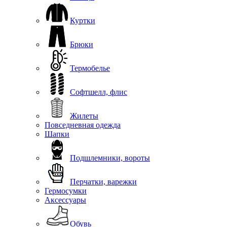
Куртки
Брюки
Термобелье
Софтшелл, флис
Жилеты
Повседневная одежда
Шапки
Подшлемники, вороты
Перчатки, варежки
Гермосумки
Аксессуары
Обувь