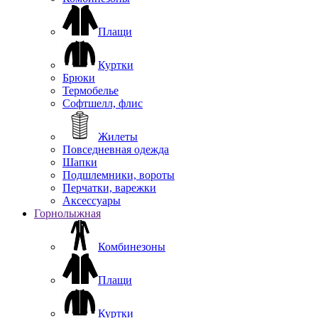
Плащи
Куртки
Брюки
Термобелье
Софтшелл, флис
Жилеты
Повседневная одежда
Шапки
Подшлемники, вороты
Перчатки, варежки
Аксессуары
Горнолыжная
Комбинезоны
Плащи
Куртки