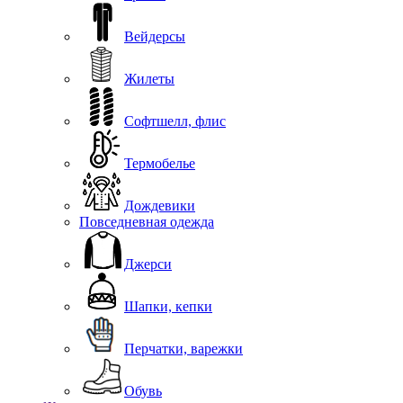
Вейдерсы
Жилеты
Софтшелл, флис
Термобелье
Дождевики
Повседневная одежда
Джерси
Шапки, кепки
Перчатки, варежки
Обувь