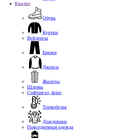
Квадро
Обувь
Куртки
Вейдерсы
Брюки
Джерси
Жилеты
Шлемы
Софтшелл, флис
Термобелье
Дождевики
Повседневная одежда