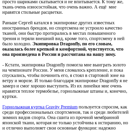
просто шариками скатывается и не впитывается. К тому же,
ткань очень износостойкая, что очень важно. А ещё мне
нравятся стильные расцветки.
Раньше Сергей катался в экипировке других известных
иностранных брендов, но спортсмена не устроило качество
тканей, они быстро протирались в местах повышенного
трения и теряли внешний вид, кроме того, спортсмену в ней
было холодно.
Экипировка Dragonfly, по его словам,
оказалась более крепкой и комфортной, чувствуется, что
она произведена в России и рассчитана на нашу зиму.
- Кстати, экипировка Dragonfly помогла мне выиграть золото
на чемпионате России. У меня сломалось крепление, и пока
спускались, чтобы починить его, я стоял в стартовой зоне на
ветру и морозе. И только благодаря экипировке Dragonfly я не
замерз и смог хорошо выступить. Из их линейки мне очень
нравятся теплое термобелье, горнолыжные штаны и, конечно,
куртки.
Горнолыжная куртка Gravity Premium
пользуется спросом, как
среди профессиональных спортсменов, так и среди любителей
зимних видов спорта. Она сшита из прочной мембранной
японской ткани, которая не только устойчива к истиранию, но
и отлично выполняет свои основные функции: надежно