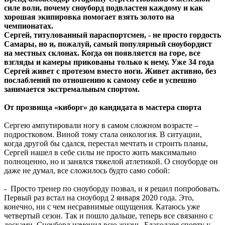
силе воли, почему сноуборд подвластен каждому и как
хорошая экипировка помогает взять золото на
чемпионатах.
Сергей, титулованный параспортсмен, - не просто гордость
Самары, но и, пожалуй, самый популярный сноубордист
на местных склонах. Когда он появляется на горе, все
взгляды и камеры прикованы только к нему. Уже 34 года
Сергей живет с протезом вместо ноги. Живет активно, без
послаблений по отношению к самому себе и успешно
занимается экстремальным спортом.
От прозвища «киборг» до кандидата в мастера спорта
Сергею ампутировали ногу в самом сложном возрасте –
подростковом. Виной тому стала онкология. В ситуации,
когда другой бы сдался, перестал мечтать и строить планы,
Сергей нашел в себе силы не просто жить максимально
полноценно, но и занялся тяжелой атлетикой. О сноуборде он
даже не думал, все сложилось будто само собой:
- Просто тренер по сноуборду позвал, и я решил попробовать.
Первый раз встал на сноуборд 2 января 2020 года. Это,
конечно, ни с чем несравнимые ощущения. Катаюсь уже
четвертый сезон. Так и пошло дальше, теперь все связанно с
досками. Сноуборд изменил всю жизнь. Благодаря спорту у