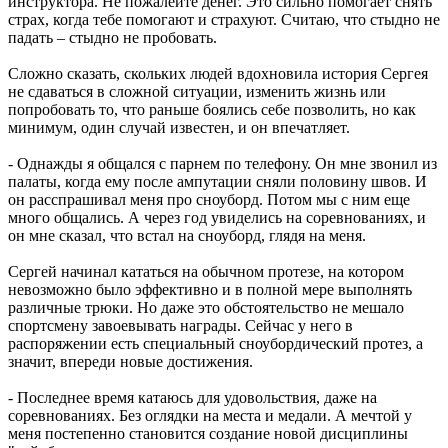
инструктора. Не пожалейте денег. Это сильно помогает снять
страх, когда тебе помогают и страхуют. Считаю, что стыдно не
падать – стыдно не пробовать.
Сложно сказать, скольких людей вдохновила история Сергея
не сдаваться в сложной ситуации, изменить жизнь или
попробовать то, что раньше боялись себе позволить, но как
минимум, один случай известен, и он впечатляет.
- Однажды я общался с парнем по телефону. Он мне звонил из
палаты, когда ему после ампутации сняли половину швов. И
он расспрашивал меня про сноуборд. Потом мы с ним еще
много общались. А через год увиделись на соревнованиях, и
он мне сказал, что встал на сноуборд, глядя на меня.
Сергей начинал кататься на обычном протезе, на котором
невозможно было эффективно и в полной мере выполнять
различные трюки. Но даже это обстоятельство не мешало
спортсмену завоевывать награды. Сейчас у него в
распоряжении есть специальный сноубордический протез, а
значит, впереди новые достижения.
- Последнее время катаюсь для удовольствия, даже на
соревнованиях. Без оглядки на места и медали. А мечтой у
меня постепенно становится создание новой дисциплины