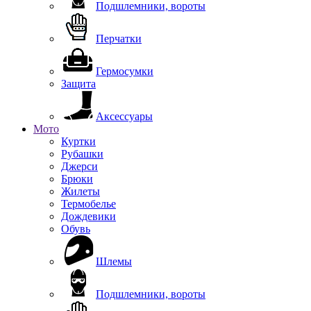
Подшлемники, вороты
Перчатки
Гермосумки
Защита
Аксессуары
Мото
Куртки
Рубашки
Джерси
Брюки
Жилеты
Термобелье
Дождевики
Обувь
Шлемы
Подшлемники, вороты