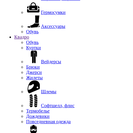
Гермосумки
Аксессуары
Обувь
Квадро
Обувь
Куртки
Вейдерсы
Брюки
Джерси
Жилеты
Шлемы
Софтшелл, флис
Термобелье
Дождевики
Повседневная одежда