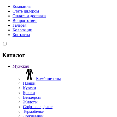
Компания
Стать дилером
Оплата и доставка
Вопрос-ответ
Галерея
Коллекции
Контакты
Каталог
Мужская
Комбинезоны
Плащи
Куртки
Брюки
Вейдерсы
Жилеты
Софтшелл, флис
Термобелье
Дождевики