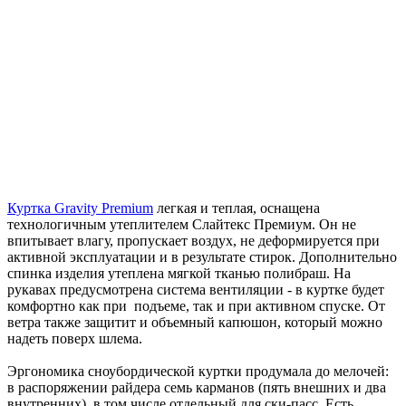
Куртка Gravity Premium
легкая и теплая, оснащена
технологичным утеплителем Слайтекс Премиум. Он не
впитывает влагу, пропускает воздух, не деформируется при
активной эксплуатации и в результате стирок. Дополнительно
спинка изделия утеплена мягкой тканью полибраш. На
рукавах предусмотрена система вентиляции - в куртке будет
комфортно как при подъеме, так и при активном спуске. От
ветра также защитит и объемный капюшон, который можно
надеть поверх шлема.
Эргономика сноубордической куртки продумала до мелочей:
в распоряжении райдера семь карманов (пять внешних и два
внутренних), в том числе отдельный для ски-пасс. Есть