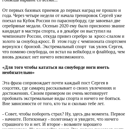
От первых базовых приемов до первых наград не прошло и
года. Через четыре недели от начала тренировок Сергей уже
поехал на Кубок России по парасноуборду, где завоевал две
серебряные медали. Осенью 2020 ему было присвоено звание
кандидат в мастера спорта, а в декабре он выступил на
чемпионате России, откуда привез серебро за кросс-слалом и
золото за сноубод-кросс. В этом году с чемпионата спортсмен
вернулся с бронзой. Экстремальный спорт так увлек Сергея,
что помимо сноуборда, он встал на вейкборд и флайборд, чем
вновь доказал: нет ничего невозможного.
«Для того чтобы кататься на сноуборде ноги иметь
необязательно»
Эта фраза сопровождает почти каждый пост Сергея в
соцсетях, где самарец рассказывает о своих увлечениях и
достижениях. Своим примером он очень мотивирует
пробовать экстремальные виды спорта и ничего не бояться.
Вне зависимости от того, кто ты и сколько тебе лет.
- Совет, чтобы побороть страх? Ну, здесь два момента. Первое
- начните. Потихоньку - полегоньку и увидите, что ничего
страшного то и нет. И второе - возьмите хорошего