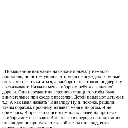
- Повышенное внимание на склоне поначалу немного
напрягало, но потом увидел, что меня не осуждают с моими
потугами начать кататься, а наоборот - все только поддержку
высказывают. Назвали меня киборгом ребята с канатной
дороги. Они передают на верхнюю станцию, чтобы были
внимательнее при сходе с креселки. Детей называют детьми и
т.д. А как меня назвать? Инвалид? Ну и, похоже, решили,
таким образом, проблему, называя меня киборгом. Я не
обижаюсь. В прессе и соцсетях многих людей на протезах
«киборгами» называют. Вот только в очереди на подъемник
инвалидов не пропускают: какой же ты инвалид, если
гоняешь наравне со всеми...