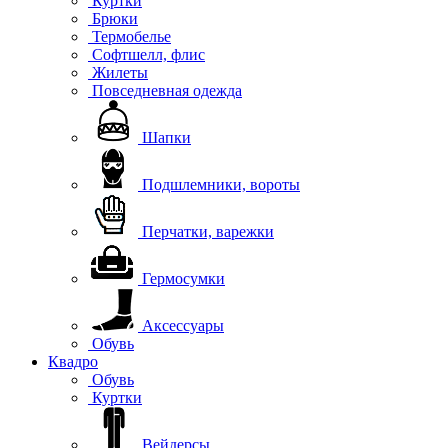
Куртки
Брюки
Термобелье
Софтшелл, флис
Жилеты
Повседневная одежда
Шапки
Подшлемники, вороты
Перчатки, варежки
Гермосумки
Аксессуары
Обувь
Квадро
Обувь
Куртки
Вейдерсы